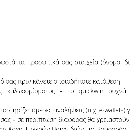
σωστά τα προσωπικά σας στοιχεία (όνομα, δ
νό σας πριν κάνετε οποιαδήποτε κατάθεση.
ς καλωσορίσματος – το quickwin συχνά 
στηρίζει άμεσες αναλήψεις (π.χ. e-wallets) 
σας – σε περίπτωση διαφοράς θα χρειαστούν
 την Αρχή Τυχερών Παιχνιδιών της Κουρασάο –