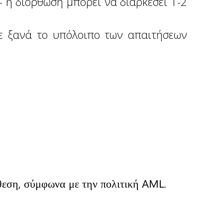
– η διόρθωση μπορεί να διαρκέσει 1-2
ε ξανά το υπόλοιπο των απαιτήσεων
άθεση, σύμφωνα με την πολιτική AML.