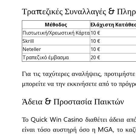
Τραπεζικές Συναλλαγές & Πλη
Μέθοδος
Ελάχιστη Κατάθε
Πιστωτική/Χρεωστική Κάρτα
10 €
Skrill
10 €
Neteller
10 €
Τραπεζικό έμβασμα
20 €
Για τις ταχύτερες αναλήψεις, προτιμήστ
μπορείτε να την εκκινήσετε από το πρόγ
Άδεια & Προστασία Παικτών
Το Quick Win Casino διαθέτει άδεια απ
είναι τόσο αυστηρή όσο η MGA, το καζ