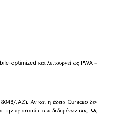
obile-optimized και λειτουργεί ως PWA –
 8048/JAZ). Αν και η άδεια Curacao δεν
α την προστασία των δεδομένων σας. Ως