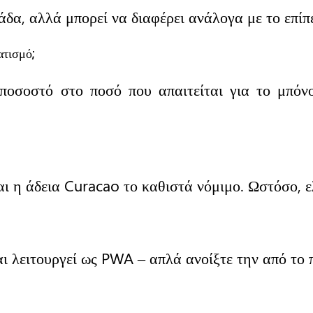
άδα, αλλά μπορεί να διαφέρει ανάλογα με το επίπ
ατισμό;
ό ποσοστό στο ποσό που απαιτείται για το μπόν
ι η άδεια Curacao το καθιστά νόμιμο. Ωστόσο, ε
 λειτουργεί ως PWA – απλά ανοίξτε την από το 