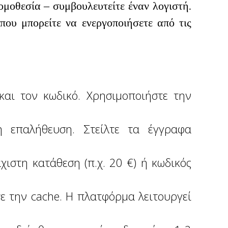
μοθεσία – συμβουλευτείτε έναν λογιστή.
που μπορείτε να ενεργοποιήσετε από τις
αι τον κωδικό. Χρησιμοποιήστε την
 επαλήθευση. Στείλτε τα έγγραφα
χιστη κατάθεση (π.χ. 20 €) ή κωδικός
 την cache. Η πλατφόρμα λειτουργεί