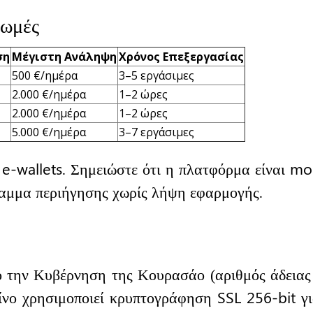
ρωμές
ση
Μέγιστη Ανάληψη
Χρόνος Επεξεργασίας
500 €/ημέρα
3–5 εργάσιμες
2.000 €/ημέρα
1–2 ώρες
2.000 €/ημέρα
1–2 ώρες
5.000 €/ημέρα
3–7 εργάσιμες
ε e-wallets. Σημειώστε ότι η πλατφόρμα είναι m
ραμμα περιήγησης χωρίς λήψη εφαρμογής.
ό την Κυβέρνηση της Κουρασάο (αριθμός άδειας
ίνο χρησιμοποιεί κρυπτογράφηση SSL 256-bit γι