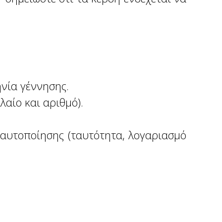
νία γέννησης.
αίο και αριθμό).
 ταυτοποίησης (ταυτότητα, λογαριασμό