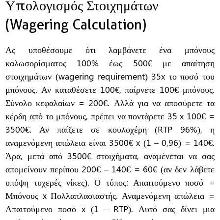
Υπολογισμός Στοιχημάτων
(Wagering Calculation)
Ας υποθέσουμε ότι λαμβάνετε ένα μπόνους
καλωσορίσματος 100% έως 500€ με απαίτηση
στοιχημάτων (wagering requirement) 35x το ποσό του
μπόνους. Αν καταθέσετε 100€, παίρνετε 100€ μπόνους.
Σύνολο κεφαλαίων = 200€. Αλλά για να αποσύρετε τα
κέρδη από το μπόνους, πρέπει να ποντάρετε 35 x 100€ =
3500€. Αν παίζετε σε κουλοχέρη (RTP 96%), η
αναμενόμενη απώλεια είναι 3500€ x (1 – 0,96) = 140€.
Άρα, μετά από 3500€ στοιχήματα, αναμένεται να σας
απομείνουν περίπου 200€ – 140€ = 60€ (αν δεν λάβετε
υπόψη τυχερές νίκες). Ο τύπος: Απαιτούμενο ποσό =
Μπόνους x Πολλαπλασιαστής. Αναμενόμενη απώλεια =
Απαιτούμενο ποσό x (1 – RTP). Αυτό σας δίνει μια