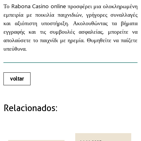
Το Rabona Casino online προσφέρει μια ολοκληρωμένη
εμπειρία με ποικιλία παιχνιδιών, γρήγορες συναλλαγές
και αξιόπιστη υποστήριξη. Ακολουθώντας τα βήματα
εγγραφής και τις συμβουλές ασφαλείας, μπορείτε να
απολαύσετε το παιχνίδι με ηρεμία. Θυμηθείτε να παίζετε
υπεύθυνα.
voltar
Relacionados: