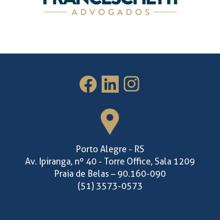
Porto Alegre - RS
Av. Ipiranga, nº 40 - Torre Office, Sala 1209
Praia de Belas – 90.160-090
(51) 3573-0573