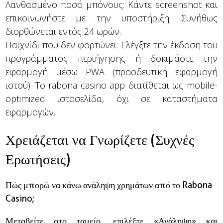
Λανθασμένο ποσό μπόνους: Κάντε screenshot και
επικοινωνήστε με την υποστήριξη. Συνήθως
διορθώνεται εντός 24 ωρών.
Παιχνίδι που δεν φορτώνει: Ελέγξτε την έκδοση του
προγράμματος περιήγησης ή δοκιμάστε την
εφαρμογή μέσω PWA (προοδευτική εφαρμογή
ιστού). Το rabona casino app διατίθεται ως mobile-
optimized ιστοσελίδα, όχι σε καταστήματα
εφαρμογών.
Χρειάζεται να Γνωρίζετε (Συχνές
Ερωτήσεις)
Πώς μπορώ να κάνω ανάληψη χρημάτων από το Rabona
Casino;
Μεταβείτε στο ταμείο, επιλέξτε «Ανάληψη» και