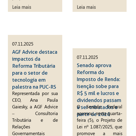
Leia mais
Leia mais
07.11.2025
AGF Advice destaca
07.11.2025
impactos da
Senado aprova
Reforma Tributária
Reforma do
para o setor de
Imposto de Renda:
tecnologia em
isenção sobe para
palestra na PUC-RS
R$ 5 mil e lucros e
Representada por sua
CEO, Ana Paula
dividendos passam
Gaiesky, a AGF Advice
O Senado Federal
a ser tributados a
– Consultoria
aprovou, nesta quarta-
partir de 2026
Tributária e de
feira (5), o Projeto de
Relações
Lei nº 1.087/2025, que
Governamentais
promove a mais