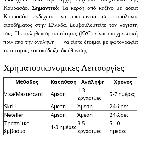
Κουρασάο.
Σημαντικό:
Τα κέρδη από καζίνο με άδεια
Κουρασάο ενδέχεται να υπόκεινται σε φορολογία
εισοδήματος στην Ελλάδα. Συμβουλευτείτε τον λογιστή
σας. Η επαλήθευση ταυτότητας (KYC) είναι υποχρεωτική
πριν από την ανάληψη — να είστε έτοιμοι με φωτογραφία
ταυτότητας και απόδειξη διεύθυνσης.
Χρηματοοικονομικές Λειτουργίες
Μέθοδος
Κατάθεση
Ανάληψη
Χρόνος
1-3
Visa/Mastercard
Άμεση
5-7 ημέρες
εργάσιμες
Skrill
Άμεση
Άμεση
24 ώρες
Neteller
Άμεση
Άμεση
24 ώρες
Τραπεζικό
3-5
5-10
1-3 ημέρες
έμβασμα
εργάσιμες
ημέρες