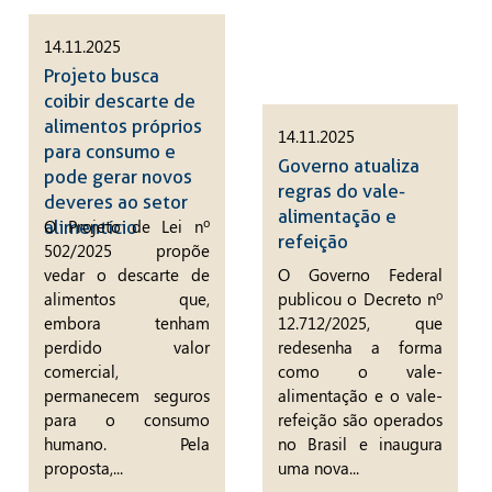
14.11.2025
Projeto busca
coibir descarte de
alimentos próprios
14.11.2025
para consumo e
Governo atualiza
pode gerar novos
regras do vale-
deveres ao setor
alimentação e
O Projeto de Lei nº
alimentício
refeição
502/2025 propõe
vedar o descarte de
O Governo Federal
alimentos que,
publicou o Decreto nº
embora tenham
12.712/2025, que
perdido valor
redesenha a forma
comercial,
como o vale-
permanecem seguros
alimentação e o vale-
para o consumo
refeição são operados
humano. Pela
no Brasil e inaugura
proposta,...
uma nova...