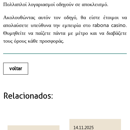
Πολλαπλοί λογαριασμοί οδηγούν σε αποκλεισμό.
Ακολουθώντας αυτόν τον οδηγό, θα είστε έτοιμοι να
απολαύσετε υπεύθυνα την εμπειρία στο rabona casino.
Θυμηθείτε να παίζετε πάντα με μέτρο και να διαβάζετε
τους όρους κάθε προσφοράς.
voltar
Relacionados:
14.11.2025