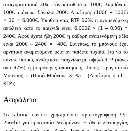
στοιχηματισμού 30x. Εάν καταθέσετε 100€, λαμβάνετε
100€ μπόνους. Σύνολο: 200€. Απαίτηση: (100€ + 100€)
× 30 = 6.000€. Υποθέτοντας RTP 96%, η αναμενόμενη
απώλεια κατά το παιχνίδι είναι 6.000€ × (1 – 0,96) =
240€. Αφού έχετε ήδη 200€, η καθαρή αναμενόμενη αξία
είναι 200€ – 240€ = -40€. Συνεπώς, το μπόνους έχει
αρνητική αναμενόμενη αξία αν παίξετε τυχαία. Για να το
κάνετε θετικό, αναζητήστε παιχνίδια με υψηλό RTP (πάνω
από 97%) ή μικρότερες απαιτήσεις. Τύπος: Πραγματικό
Μπόνους = (Ποσό Μπόνους × %) – (Απαίτηση × (1 –
RTP)).
Ασφάλεια
Το rabona casino χρησιμοποιεί κρυπτογράφηση SSL
256-bit για προστασία δεδομένων. Η άδεια λειτουργίας
προέρχεται από την Αρχή Τυχερών Παιχνιδιών της