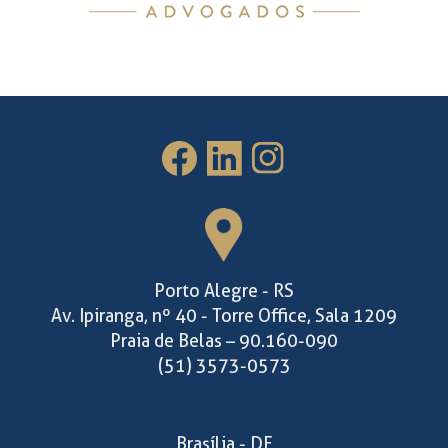
Porto Alegre - RS
Av. Ipiranga, nº 40 - Torre Office, Sala 1209
Praia de Belas – 90.160-090
(51) 3573-0573
Brasília - DF