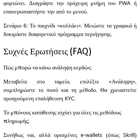
φορτώνει. Διαγράψτε την πρόχειρη μνήμη του PWA ή
επανεγκαταστήστε την από το μενού.
Σενάριο 6: Το παιχνίδι «κολλάει». Μειώστε τα γραφικά ή
δοκιμάστε διαφορετικό πρόγραμμα περιήγησης.
Συχνές Ερωτήσεις (FAQ)
Πώς μπορώ να κάνω ανάληψη κερδών;
Μεταβείτε στο ταμείο, επιλέξτε «Ανάληψη»,
συμπληρώστε το ποσό και τη μέθοδο. Θα χρειαστείτε
προηγούμενη επαλήθευση KYC.
Το μπόνους κατάθεσης ισχύει για όλες τις μεθόδους
πληρωμής;
Συνήθως ναι, αλλά ορισμένες e-wallets (όπως Skrill)