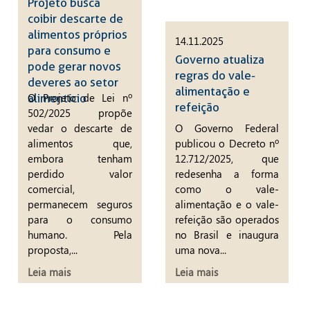
Projeto busca
coibir descarte de
alimentos próprios
14.11.2025
para consumo e
Governo atualiza
pode gerar novos
regras do vale-
deveres ao setor
alimentação e
O Projeto de Lei nº
alimentício
refeição
502/2025 propõe
vedar o descarte de
O Governo Federal
alimentos que,
publicou o Decreto nº
embora tenham
12.712/2025, que
perdido valor
redesenha a forma
comercial,
como o vale-
permanecem seguros
alimentação e o vale-
para o consumo
refeição são operados
humano. Pela
no Brasil e inaugura
proposta,...
uma nova...
Leia mais
Leia mais