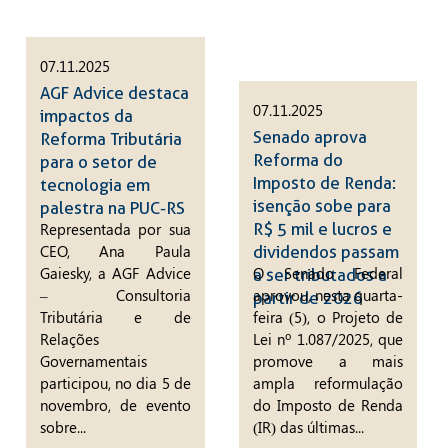
07.11.2025
AGF Advice destaca
07.11.2025
impactos da
Senado aprova
Reforma Tributária
Reforma do
para o setor de
Imposto de Renda:
tecnologia em
isenção sobe para
palestra na PUC-RS
R$ 5 mil e lucros e
Representada por sua
CEO, Ana Paula
dividendos passam
Gaiesky, a AGF Advice
O Senado Federal
a ser tributados a
– Consultoria
aprovou, nesta quarta-
partir de 2026
Tributária e de
feira (5), o Projeto de
Relações
Lei nº 1.087/2025, que
Governamentais
promove a mais
participou, no dia 5 de
ampla reformulação
novembro, de evento
do Imposto de Renda
sobre...
(IR) das últimas...