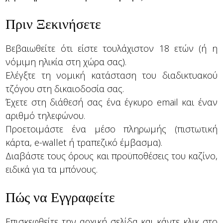
Πριν Ξεκινήσετε
Βεβαιωθείτε ότι είστε τουλάχιστον 18 ετών (ή η
νόμιμη ηλικία στη χώρα σας).
Ελέγξτε τη νομική κατάσταση του διαδικτυακού
τζόγου στη δικαιοδοσία σας.
Έχετε στη διάθεσή σας ένα έγκυρο email και έναν
αριθμό τηλεφώνου.
Προετοιμάστε ένα μέσο πληρωμής (πιστωτική
κάρτα, e-wallet ή τραπεζικό έμβασμα).
Διαβάστε τους όρους και προϋποθέσεις του καζίνο,
ειδικά για τα μπόνους.
Πώς να Εγγραφείτε
Επισκεφθείτε την αρχική σελίδα και κάντε κλικ στο