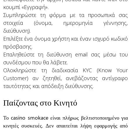
κουμπί «Εγγραφή».
Συμπληρώστε τη φόρμα με τα προσωπικά σας
στοιχεία (όνομα, ημερομηνία γέννησης,
διεύθυνση).
Επιλέξτε ένα όνομα χρήστη και έναν ισχυρό κωδικό
πρόσβασης.
Επαληθεύστε τη διεύθυνση email σας μέσω του
συνδέσμου που θα λάβετε.
Ολοκληρώστε τη διαδικασία KYC (Know Your
Customer) αν ζητηθεί, ανεβάζοντας αντίγραφο
ταυτότητας και απόδειξη διεύθυνσης.
Παίζοντας στο Κινητό
Το casino smokace είναι πλήρως βελτιστοποιημένο για
κινητές συσκευές. Δεν απαιτείται λήψη εφαρμογής από