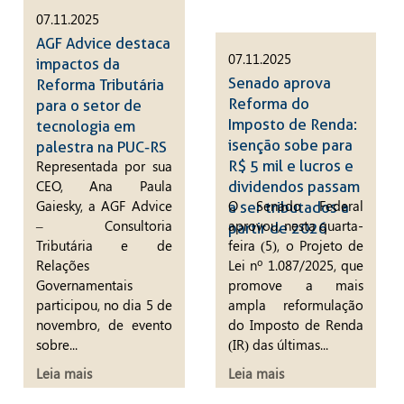
07.11.2025
AGF Advice destaca
07.11.2025
impactos da
Senado aprova
Reforma Tributária
Reforma do
para o setor de
Imposto de Renda:
tecnologia em
isenção sobe para
palestra na PUC-RS
R$ 5 mil e lucros e
Representada por sua
CEO, Ana Paula
dividendos passam
Gaiesky, a AGF Advice
O Senado Federal
a ser tributados a
– Consultoria
aprovou, nesta quarta-
partir de 2026
Tributária e de
feira (5), o Projeto de
Relações
Lei nº 1.087/2025, que
Governamentais
promove a mais
participou, no dia 5 de
ampla reformulação
novembro, de evento
do Imposto de Renda
sobre...
(IR) das últimas...
Leia mais
Leia mais