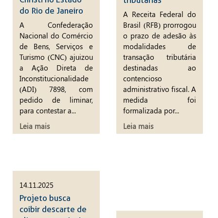
tributárias
do Rio de Janeiro
A Receita Federal do
A Confederação
Brasil (RFB) prorrogou
Nacional do Comércio
o prazo de adesão às
de Bens, Serviços e
modalidades de
Turismo (CNC) ajuizou
transação tributária
a Ação Direta de
destinadas ao
Inconstitucionalidade
contencioso
(ADI) 7898, com
administrativo fiscal. A
pedido de liminar,
medida foi
para contestar a...
formalizada por...
Leia mais
Leia mais
14.11.2025
Projeto busca
coibir descarte de