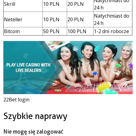
Natychmiast do
Skrill
10 PLN
20 PLN
24 h
Natychmiast do
Neteller
10 PLN
20 PLN
24 h
Bitcoin
50 PLN
100 PLN
1-2 dni robocze
22Bet login
Szybkie naprawy
Nie mogę się zalogować