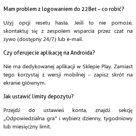
Mam problem z logowaniem do 22Bet – co robić?
Użyj opcji resetu hasła. Jeśli to nie pomoże,
skontaktuj się z zespołem wsparcia przez czat na
żywo (dostępny 24/7) lub e-mail.
Czy oferujecie aplikację na Androida?
Nie ma dedykowanej aplikacji w Sklepie Play. Zamiast
tego korzystaj z wersji mobilnej – zapisz skrót na
ekranie głównym.
Jak ustawić limity depozytu?
Przejdź do ustawień konta, znajdź sekcję
„Odpowiedzialna gra” i wybierz dzienny, tygodniowy
lub miesięczny limit.