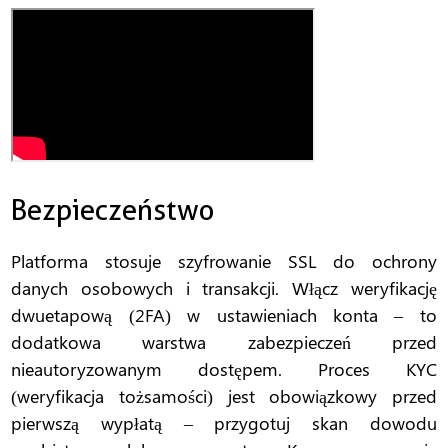
Bezpieczeństwo
Platforma stosuje szyfrowanie SSL do ochrony
danych osobowych i transakcji. Włącz weryfikację
dwuetapową (2FA) w ustawieniach konta – to
dodatkowa warstwa zabezpieczeń przed
nieautoryzowanym dostępem. Proces KYC
(weryfikacja tożsamości) jest obowiązkowy przed
pierwszą wypłatą – przygotuj skan dowodu