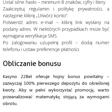
Ustal silne hasło – minimum 8 znaków, cyfry i litery.
Zaakceptuj regulamin i politykę prywatności, a
następnie kliknij „Utwórz konto”.
Potwierdź adres e-mail – kliknij link wysłany na
podany adres. W niektórych przypadkach może być
wymagana weryfikacja SMS.
Po zalogowaniu uzupełnij profil – dodaj numer
telefonu i ustaw preferencje płatności.
Obliczanie bonusu
Kasyno 22Bet oferuje hojny bonus powitalny –
zazwyczaj 100% pierwszego depozytu do określonej
kwoty. Aby w pełni wykorzystać promocję, warto
przeanalizować matematykę stojącą za wymogami
obrotu.