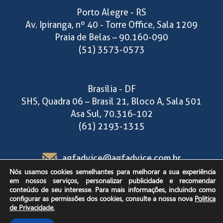
Porto Alegre - RS
Av. Ipiranga, nº 40 - Torre Office, Sala 1209
Praia de Belas – 90.160-090
(51) 3573-0573
Brasília - DF
SHS, Quadra 06 – Brasil 21, Bloco A, Sala 501
Asa Sul, 70.316-102
(61) 2193-1315
agfadvice@agfadvice.com.br
Nós usamos cookies semelhantes para melhorar a sua experiência
em nossos serviços, personalizar publicidade e recomendar
Segunda a sexta-feira,
conteúdo de seu interesse. Para mais informações, incluindo como
configurar as permissões dos cookies, consulte a nossa nova
Politica
das 9h às 18h30.
de Privacidade.