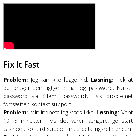
Fix It Fast
Problem:
Jeg kan ikke logge ind.
Løsning:
Tjek at
du bruger den rigtige e-mail og password. Nulstil
password via ‘Glemt password’. Hvis problemet
fortsætter, kontakt support.
Problem:
Min indbetaling vises ikke.
Løsning:
Vent
10-15 minutter. Hvis det varer længere, genstart
casinoet. Kontakt support med betalingsreferencen.