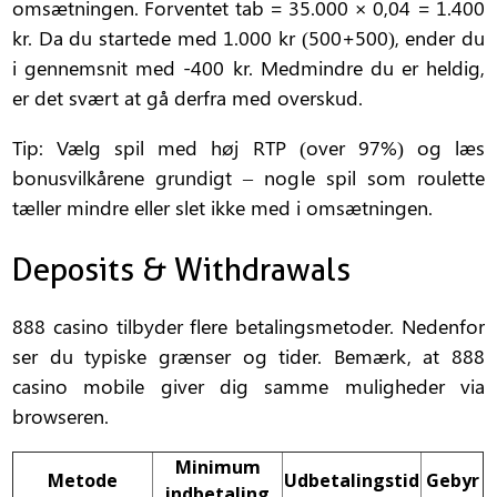
omsætningen. Forventet tab = 35.000 × 0,04 = 1.400
kr. Da du startede med 1.000 kr (500+500), ender du
i gennemsnit med -400 kr. Medmindre du er heldig,
er det svært at gå derfra med overskud.
Tip: Vælg spil med høj RTP (over 97%) og læs
bonusvilkårene grundigt – nogle spil som roulette
tæller mindre eller slet ikke med i omsætningen.
Deposits & Withdrawals
888 casino tilbyder flere betalingsmetoder. Nedenfor
ser du typiske grænser og tider. Bemærk, at 888
casino mobile giver dig samme muligheder via
browseren.
Minimum
Metode
Udbetalingstid
Gebyr
indbetaling