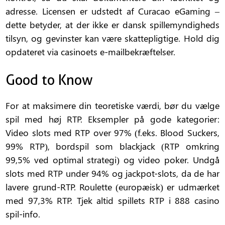
adresse. Licensen er udstedt af Curacao eGaming –
dette betyder, at der ikke er dansk spillemyndigheds
tilsyn, og gevinster kan være skattepligtige. Hold dig
opdateret via casinoets e-mailbekræftelser.
Good to Know
For at maksimere din teoretiske værdi, bør du vælge
spil med høj RTP. Eksempler på gode kategorier:
Video slots med RTP over 97% (f.eks. Blood Suckers,
99% RTP), bordspil som blackjack (RTP omkring
99,5% ved optimal strategi) og video poker. Undgå
slots med RTP under 94% og jackpot-slots, da de har
lavere grund-RTP. Roulette (europæisk) er udmærket
med 97,3% RTP. Tjek altid spillets RTP i 888 casino
spil-info.