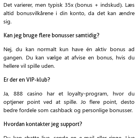
Det varierer, men typisk 35x (bonus + indskud). Læs
altid bonusvilkårene i din konto, da det kan ændre
sig.
Kan jeg bruge flere bonusser samtidig?
Nej, du kan normalt kun have én aktiv bonus ad
gangen. Du kan vælge at afvise en bonus, hvis du
hellere vil spille uden.
Er der en VIP-klub?
Ja, 888 casino har et loyalty-program, hvor du
optjener point ved at spille. Jo flere point, desto
bedre fordele som cashback og personlige bonusser.
Hvordan kontakter jeg support?
Du kan chatte live, sende en e-mail eller ringe. Live