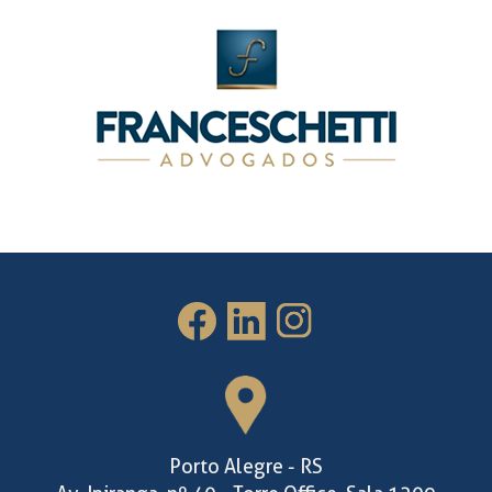
Porto Alegre - RS