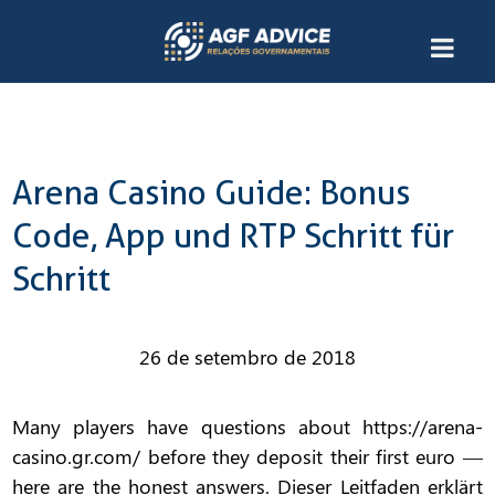
Arena Casino Guide: Bonus
Code, App und RTP Schritt für
Schritt
26 de setembro de 2018
Many players have questions about
https://arena-
casino.gr.com/
before they deposit their first euro —
here are the honest answers. Dieser Leitfaden erklärt