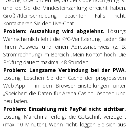
und ob Sie die Mindesteinzahlung erreicht haben.
Groß-/Kleinschreibung beachten. Falls nicht,
kontaktieren Sie den Live-Chat.
Problem: Auszahlung wird abgelehnt.
Lösung:
Wahrscheinlich fehlt die KYC-Verifizierung. Laden Sie
Ihren Ausweis und einen Adressnachweis (z. B.
Stromrechnung) im Bereich „Mein Konto“ hoch. Die
Prüfung dauert maximal 48 Stunden.
Problem: Langsame Verbindung bei der PWA.
Lösung: Löschen Sie den Cache der progressiven
Web-App – in den Browser-Einstellungen unter
„Speicher“ die Daten für Arena Casino löschen und
neu laden.
Problem: Einzahlung mit PayPal nicht sichtbar.
Lösung: Manchmal erfolgt die Gutschrift verzögert
(max. 10 Minuten). Wenn nicht, loggen Sie sich aus