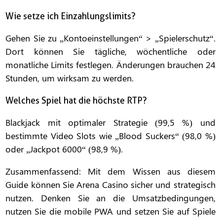
Wie setze ich Einzahlungslimits?
Gehen Sie zu „Kontoeinstellungen“ > „Spielerschutz“.
Dort können Sie tägliche, wöchentliche oder
monatliche Limits festlegen. Änderungen brauchen 24
Stunden, um wirksam zu werden.
Welches Spiel hat die höchste RTP?
Blackjack mit optimaler Strategie (99,5 %) und
bestimmte Video Slots wie „Blood Suckers“ (98,0 %)
oder „Jackpot 6000“ (98,9 %).
Zusammenfassend: Mit dem Wissen aus diesem
Guide können Sie Arena Casino sicher und strategisch
nutzen. Denken Sie an die Umsatzbedingungen,
nutzen Sie die mobile PWA und setzen Sie auf Spiele