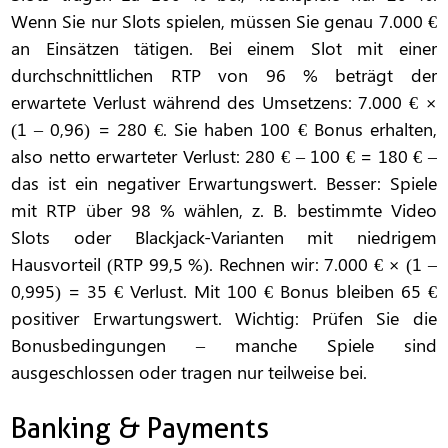
Wenn Sie nur Slots spielen, müssen Sie genau 7.000 €
an Einsätzen tätigen. Bei einem Slot mit einer
durchschnittlichen RTP von 96 % beträgt der
erwartete Verlust während des Umsetzens: 7.000 € ×
(1 – 0,96) = 280 €. Sie haben 100 € Bonus erhalten,
also netto erwarteter Verlust: 280 € – 100 € = 180 € –
das ist ein negativer Erwartungswert. Besser: Spiele
mit RTP über 98 % wählen, z. B. bestimmte Video
Slots oder Blackjack-Varianten mit niedrigem
Hausvorteil (RTP 99,5 %). Rechnen wir: 7.000 € × (1 –
0,995) = 35 € Verlust. Mit 100 € Bonus bleiben 65 €
positiver Erwartungswert. Wichtig: Prüfen Sie die
Bonusbedingungen – manche Spiele sind
ausgeschlossen oder tragen nur teilweise bei.
Banking & Payments