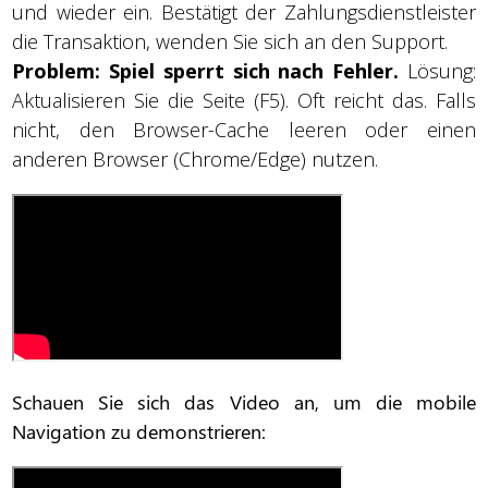
und wieder ein. Bestätigt der Zahlungsdienstleister
die Transaktion, wenden Sie sich an den Support.
Problem: Spiel sperrt sich nach Fehler.
Lösung:
Aktualisieren Sie die Seite (F5). Oft reicht das. Falls
nicht, den Browser-Cache leeren oder einen
anderen Browser (Chrome/Edge) nutzen.
Schauen Sie sich das Video an, um die mobile
Navigation zu demonstrieren: