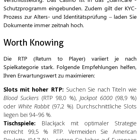
Schutzprogramm eingebunden. Zudem gilt der KYC-
Prozess zur Alters- und Identitätsprüfung – laden Sie
Dokumente immer zeitnah hoch.
Worth Knowing
Die RTP (Return to Player) variiert je nach
Spielkategorie stark. Folgende Empfehlungen helfen,
Ihren Erwartungswert zu maximieren:
Slots mit hoher RTP:
Suchen Sie nach Titeln wie
Blood Suckers
(RTP 98,0 %),
Jackpot 6000
(98,9 %)
oder
White Rabbit
(97,2 %). Durchschnittliche Slots
liegen bei 94–96 %.
Tischspiele:
Blackjack mit optimaler Strategie
erreicht 99,5 % RTP. Vermeiden Sie American