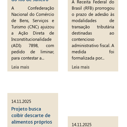
A Receita Federal do
A Confederação
Brasil (RFB) prorrogou
Nacional do Comércio
o prazo de adesão às
de Bens, Serviços e
modalidades de
Turismo (CNC) ajuizou
transação tributária
a Ação Direta de
destinadas ao
Inconstitucionalidade
contencioso
(ADI) 7898, com
administrativo fiscal. A
pedido de liminar,
medida foi
para contestar a...
formalizada por...
Leia mais
Leia mais
14.11.2025
Projeto busca
coibir descarte de
alimentos próprios
14.11.2025