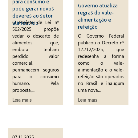
para consumo e
Governo atualiza
pode gerar novos
regras do vale-
deveres ao setor
alimentação e
O Projeto de Lei nº
alimentício
refeição
502/2025 propõe
vedar o descarte de
O Governo Federal
alimentos que,
publicou o Decreto nº
embora tenham
12.712/2025, que
perdido valor
redesenha a forma
comercial,
como o vale-
permanecem seguros
alimentação e o vale-
para o consumo
refeição são operados
humano. Pela
no Brasil e inaugura
proposta,...
uma nova...
Leia mais
Leia mais
07.11.2025