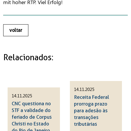
mit hoher RTP. Viel Erfolg!
voltar
Relacionados:
14.11.2025
14.11.2025
Receita Federal
CNC questiona no
prorroga prazo
STF a validade do
para adesão às
feriado de Corpus
transações
Christi no Estado
tributárias
do Rio de Janeiro