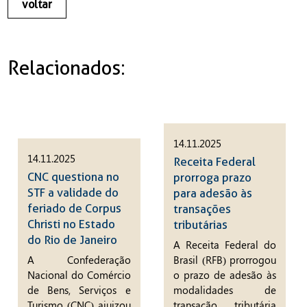
voltar
Relacionados:
14.11.2025
14.11.2025
Receita Federal
CNC questiona no
prorroga prazo
STF a validade do
para adesão às
feriado de Corpus
transações
Christi no Estado
tributárias
do Rio de Janeiro
A Receita Federal do
A Confederação
Brasil (RFB) prorrogou
Nacional do Comércio
o prazo de adesão às
de Bens, Serviços e
modalidades de
Turismo (CNC) ajuizou
transação tributária