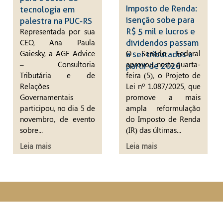
Imposto de Renda:
tecnologia em
isenção sobe para
palestra na PUC-RS
R$ 5 mil e lucros e
Representada por sua
CEO, Ana Paula
dividendos passam
Gaiesky, a AGF Advice
O Senado Federal
a ser tributados a
– Consultoria
aprovou, nesta quarta-
partir de 2026
Tributária e de
feira (5), o Projeto de
Relações
Lei nº 1.087/2025, que
Governamentais
promove a mais
participou, no dia 5 de
ampla reformulação
novembro, de evento
do Imposto de Renda
sobre...
(IR) das últimas...
Leia mais
Leia mais