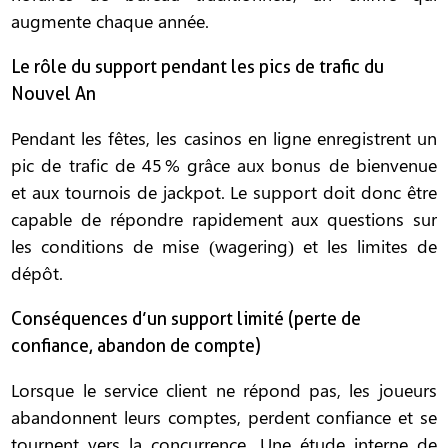
augmente chaque année.
Le rôle du support pendant les pics de trafic du
Nouvel An
Pendant les fêtes, les casinos en ligne enregistrent un
pic de trafic de 45 % grâce aux bonus de bienvenue
et aux tournois de jackpot. Le support doit donc être
capable de répondre rapidement aux questions sur
les conditions de mise (wagering) et les limites de
dépôt.
Conséquences d’un support limité (perte de
confiance, abandon de compte)
Lorsque le service client ne répond pas, les joueurs
abandonnent leurs comptes, perdent confiance et se
tournent vers la concurrence. Une étude interne de