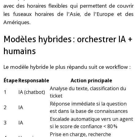
avec des horaires flexibles qui permettent de couvrir
les fuseaux horaires de l’Asie, de l’Europe et des
Amériques.
Modèles hybrides : orchestrer IA +
humains
Le modèle hybride le plus répandu suit ce workflow :
Étape
Responsable
Action principale
Analyse du texte, classification du
1
IA (chatbot)
ticket
Réponse immédiate si la question
2
IA
est dans la base de connaissances
Escalade automatique vers un agent
3
IA
si le score de confiance < 80 %
Prise en charge, recherche