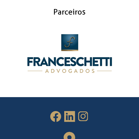
Parceiros