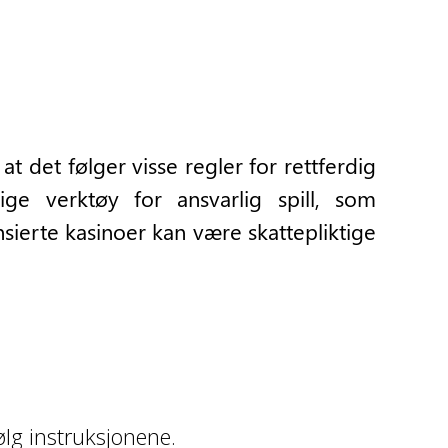
 det følger visse regler for rettferdig
lige verktøy for ansvarlig spill, som
sierte kasinoer kan være skattepliktige
ølg instruksjonene.