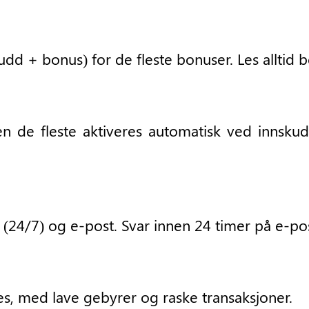
dd + bonus) for de fleste bonuser. Les alltid 
 de fleste aktiveres automatisk ved innskud
t (24/7) og e-post. Svar innen 24 timer på e-po
s, med lave gebyrer og raske transaksjoner.