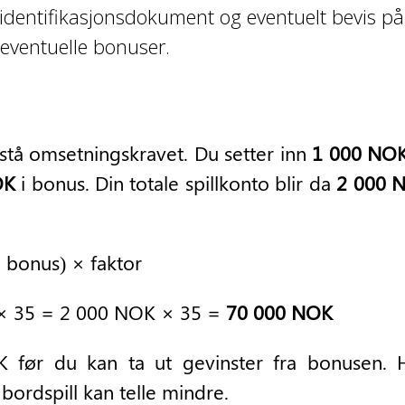
p identifikasjonsdokument og eventuelt bevis på
 eventuelle bonuser.
rstå omsetningskravet. Du setter inn
1 000 NO
OK
i bonus. Din totale spillkonto blir da
2 000 
 bonus) × faktor
× 35 = 2 000 NOK × 35 =
70 000 NOK
før du kan ta ut gevinster fra bonusen. Hus
bordspill kan telle mindre.