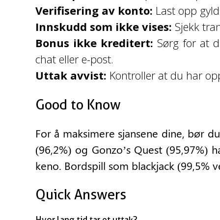
Verifisering av konto:
Last opp gyldi
Innskudd som ikke vises:
Sjekk tra
Bonus ikke kreditert:
Sørg for at 
chat eller e-post.
Uttak avvist:
Kontroller at du har opp
Good to Know
For å maksimere sjansene dine, bør du
(96,2%) og Gonzo’s Quest (95,97%) ha
keno. Bordspill som blackjack (99,5% v
Quick Answers
Hvor lang tid tar et uttak?