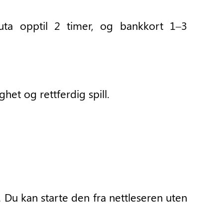
uta opptil 2 timer, og bankkort 1–3
et og rettferdig spill.
 Du kan starte den fra nettleseren uten