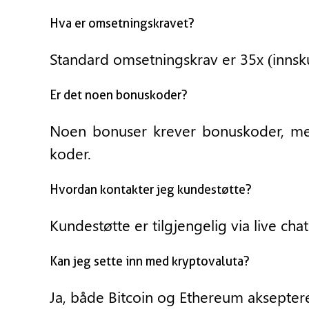
Hva er omsetningskravet?
Standard omsetningskrav er 35x (innsku
Er det noen bonuskoder?
Noen bonuser krever bonuskoder, men
koder.
Hvordan kontakter jeg kundestøtte?
Kundestøtte er tilgjengelig via live cha
Kan jeg sette inn med kryptovaluta?
Ja, både Bitcoin og Ethereum akseptere