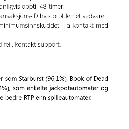
anligvis opptil 48 timer.
ansaksjons-ID hvis problemet vedvarer.
t minimumsinnskuddet. Ta kontakt med
 feil, kontakt support.
er som Starburst (96,1%), Book of Dead
94%), som enkelte jackpotautomater og
te bedre RTP enn spilleautomater.