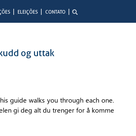
ÇÕES
ELEIÇÕES
CONTATO
skudd og uttak
his guide walks you through each one.
kkelen gi deg alt du trenger for å komme