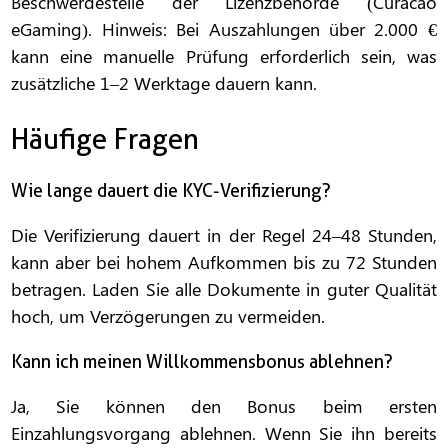
Beschwerdestelle der Lizenzbehörde (Curacao
eGaming). Hinweis: Bei Auszahlungen über 2.000 €
kann eine manuelle Prüfung erforderlich sein, was
zusätzliche 1–2 Werktage dauern kann.
Häufige Fragen
Wie lange dauert die KYC-Verifizierung?
Die Verifizierung dauert in der Regel 24–48 Stunden,
kann aber bei hohem Aufkommen bis zu 72 Stunden
betragen. Laden Sie alle Dokumente in guter Qualität
hoch, um Verzögerungen zu vermeiden.
Kann ich meinen Willkommensbonus ablehnen?
Ja, Sie können den Bonus beim ersten
Einzahlungsvorgang ablehnen. Wenn Sie ihn bereits