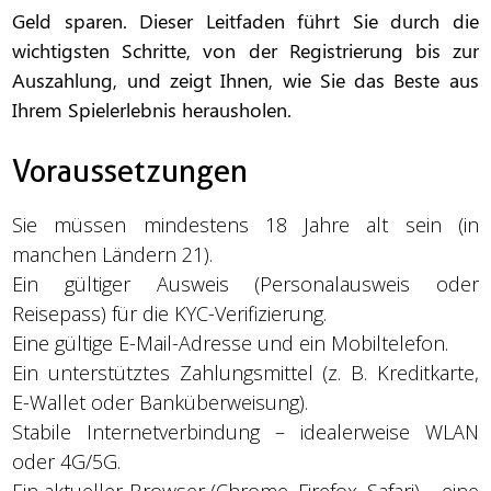
Geld sparen. Dieser Leitfaden führt Sie durch die
wichtigsten Schritte, von der Registrierung bis zur
Auszahlung, und zeigt Ihnen, wie Sie das Beste aus
Ihrem Spielerlebnis herausholen.
Voraussetzungen
Sie müssen mindestens 18 Jahre alt sein (in
manchen Ländern 21).
Ein gültiger Ausweis (Personalausweis oder
Reisepass) für die KYC-Verifizierung.
Eine gültige E-Mail-Adresse und ein Mobiltelefon.
Ein unterstütztes Zahlungsmittel (z. B. Kreditkarte,
E-Wallet oder Banküberweisung).
Stabile Internetverbindung – idealerweise WLAN
oder 4G/5G.