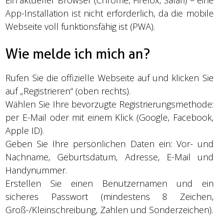
Ein aktueller Browser (Chrome, Firefox, Safari) – eine
App-Installation ist nicht erforderlich, da die mobile
Webseite voll funktionsfähig ist (PWA).
Wie melde ich mich an?
Rufen Sie die offizielle Webseite auf und klicken Sie
auf „Registrieren“ (oben rechts).
Wählen Sie Ihre bevorzugte Registrierungsmethode:
per E-Mail oder mit einem Klick (Google, Facebook,
Apple ID).
Geben Sie Ihre persönlichen Daten ein: Vor- und
Nachname, Geburtsdatum, Adresse, E-Mail und
Handynummer.
Erstellen Sie einen Benutzernamen und ein
sicheres Passwort (mindestens 8 Zeichen,
Groß-/Kleinschreibung, Zahlen und Sonderzeichen).