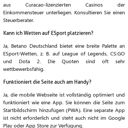
aus Curacao-lizenzierten Casinos der
Einkommensteuer unterliegen. Konsultieren Sie einen
Steuerberater.
Kann ich Wetten auf ESport platzieren?
Ja, Betano Deutschland bietet eine breite Palette an
ESport-Wetten, z. B. auf League of Legends, CS:GO
und Dota 2. Die Quoten sind oft sehr
wettbewerbsfähig.
Funktioniert die Seite auch am Handy?
Ja, die mobile Webseite ist vollständig optimiert und
funktioniert wie eine App. Sie können die Seite zum
Startbildschirm hinzufügen (PWA). Eine separate App
ist nicht erforderlich und steht auch nicht im Google
Play oder App Store zur Verfügung.