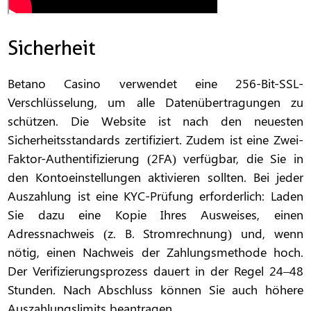
Sicherheit
Betano Casino verwendet eine 256-Bit-SSL-
Verschlüsselung, um alle Datenübertragungen zu
schützen. Die Website ist nach den neuesten
Sicherheitsstandards zertifiziert. Zudem ist eine Zwei-
Faktor-Authentifizierung (2FA) verfügbar, die Sie in
den Kontoeinstellungen aktivieren sollten. Bei jeder
Auszahlung ist eine KYC-Prüfung erforderlich: Laden
Sie dazu eine Kopie Ihres Ausweises, einen
Adressnachweis (z. B. Stromrechnung) und, wenn
nötig, einen Nachweis der Zahlungsmethode hoch.
Der Verifizierungsprozess dauert in der Regel 24–48
Stunden. Nach Abschluss können Sie auch höhere
Auszahlungslimits beantragen.