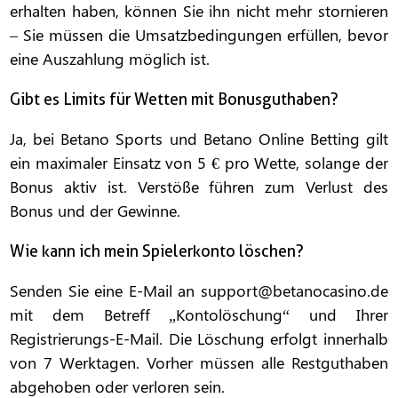
erhalten haben, können Sie ihn nicht mehr stornieren
– Sie müssen die Umsatzbedingungen erfüllen, bevor
eine Auszahlung möglich ist.
Gibt es Limits für Wetten mit Bonusguthaben?
Ja, bei Betano Sports und Betano Online Betting gilt
ein maximaler Einsatz von 5 € pro Wette, solange der
Bonus aktiv ist. Verstöße führen zum Verlust des
Bonus und der Gewinne.
Wie kann ich mein Spielerkonto löschen?
Senden Sie eine E-Mail an support@betanocasino.de
mit dem Betreff „Kontolöschung“ und Ihrer
Registrierungs-E-Mail. Die Löschung erfolgt innerhalb
von 7 Werktagen. Vorher müssen alle Restguthaben
abgehoben oder verloren sein.