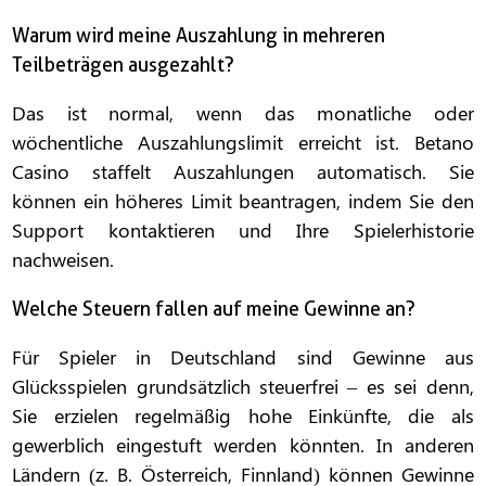
Warum wird meine Auszahlung in mehreren
Teilbeträgen ausgezahlt?
Das ist normal, wenn das monatliche oder
wöchentliche Auszahlungslimit erreicht ist. Betano
Casino staffelt Auszahlungen automatisch. Sie
können ein höheres Limit beantragen, indem Sie den
Support kontaktieren und Ihre Spielerhistorie
nachweisen.
Welche Steuern fallen auf meine Gewinne an?
Für Spieler in Deutschland sind Gewinne aus
Glücksspielen grundsätzlich steuerfrei – es sei denn,
Sie erzielen regelmäßig hohe Einkünfte, die als
gewerblich eingestuft werden könnten. In anderen
Ländern (z. B. Österreich, Finnland) können Gewinne