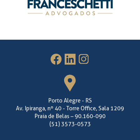
Porto Alegre - RS
Av. Ipiranga, nº 40 - Torre Office, Sala 1209
Praia de Belas – 90.160-090
(51) 3573-0573