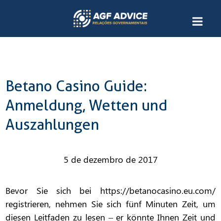
Betano Casino Guide:
Anmeldung, Wetten und
Auszahlungen
5 de dezembro de 2017
Bevor Sie sich bei
https://betanocasino.eu.com/
registrieren, nehmen Sie sich fünf Minuten Zeit, um
diesen Leitfaden zu lesen – er könnte Ihnen Zeit und