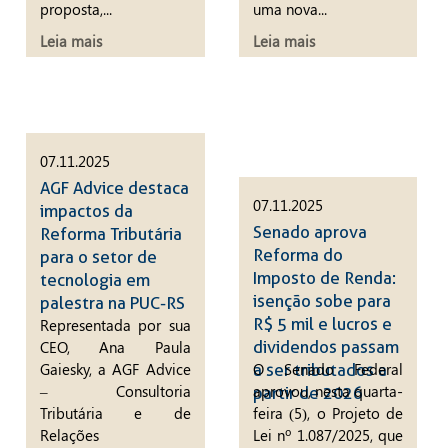
proposta,...
uma nova...
Leia mais
Leia mais
07.11.2025
AGF Advice destaca
07.11.2025
impactos da
Senado aprova
Reforma Tributária
Reforma do
para o setor de
Imposto de Renda:
tecnologia em
isenção sobe para
palestra na PUC-RS
R$ 5 mil e lucros e
Representada por sua
CEO, Ana Paula
dividendos passam
Gaiesky, a AGF Advice
O Senado Federal
a ser tributados a
– Consultoria
aprovou, nesta quarta-
partir de 2026
Tributária e de
feira (5), o Projeto de
Relações
Lei nº 1.087/2025, que