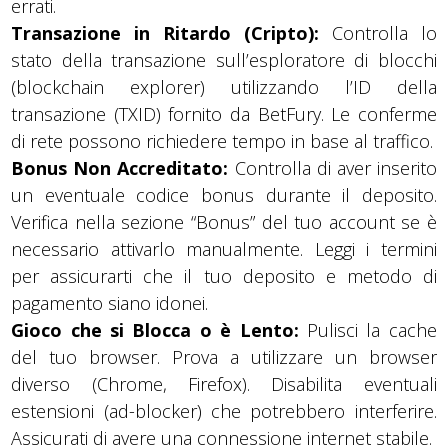
errati.
Transazione in Ritardo (Cripto):
Controlla lo
stato della transazione sull’esploratore di blocchi
(blockchain explorer) utilizzando l’ID della
transazione (TXID) fornito da BetFury. Le conferme
di rete possono richiedere tempo in base al traffico.
Bonus Non Accreditato:
Controlla di aver inserito
un eventuale codice bonus durante il deposito.
Verifica nella sezione “Bonus” del tuo account se è
necessario attivarlo manualmente. Leggi i termini
per assicurarti che il tuo deposito e metodo di
pagamento siano idonei.
Gioco che si Blocca o è Lento:
Pulisci la cache
del tuo browser. Prova a utilizzare un browser
diverso (Chrome, Firefox). Disabilita eventuali
estensioni (ad-blocker) che potrebbero interferire.
Assicurati di avere una connessione internet stabile.