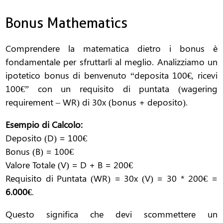
Bonus Mathematics
Comprendere la matematica dietro i bonus è
fondamentale per sfruttarli al meglio. Analizziamo un
ipotetico bonus di benvenuto “deposita 100€, ricevi
100€” con un requisito di puntata (wagering
requirement – WR) di 30x (bonus + deposito).
Esempio di Calcolo:
Deposito (D) = 100€
Bonus (B) = 100€
Valore Totale (V) = D + B = 200€
Requisito di Puntata (WR) = 30x (V) = 30 * 200€ =
6.000€
.
Questo significa che devi scommettere un