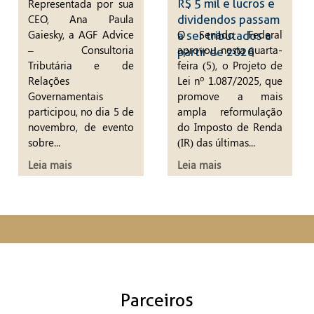
R$ 5 mil e lucros e
Representada por sua
CEO, Ana Paula
dividendos passam
Gaiesky, a AGF Advice
O Senado Federal
a ser tributados a
– Consultoria
aprovou, nesta quarta-
partir de 2026
Tributária e de
feira (5), o Projeto de
Relações
Lei nº 1.087/2025, que
Governamentais
promove a mais
participou, no dia 5 de
ampla reformulação
novembro, de evento
do Imposto de Renda
sobre...
(IR) das últimas...
Leia mais
Leia mais
Parceiros