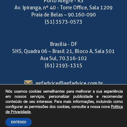
Porto Alegre - RS
Av. Ipiranga, nº 40 - Torre Office, Sala 1209
Praia de Belas – 90.160-090
(51) 3573-0573
Brasília - DF
SHS, Quadra 06 – Brasil 21, Bloco A, Sala 501
Asa Sul, 70.316-102
(61) 2193-1315
agfadvice@agfadvice.com.br
Nós usamos cookies semelhantes para melhorar a sua experiência
em nossos serviços, personalizar publicidade e recomendar
Segunda a sexta-feira,
conteúdo de seu interesse. Para mais informações, incluindo como
configurar as permissões dos cookies, consulte a nossa nova
Politica
das 9h às 18h30.
de Privacidade.
ENTENDI