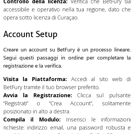
Controllo della licenza:
Verifica che BetFury sia
accessibile e operativo nella tua regione, dato che
opera sotto licenza di Curaçao.
Account Setup
Creare un account su BetFury è un processo lineare.
Segui questi passaggi in ordine per completare la
registrazione e la verifica.
Visita la Piattaforma:
Accedi al sito web di
BetFury tramite il tuo browser preferito.
Avvia la Registrazione:
Clicca sul pulsante
“Registrati” o “Crea Account”, solitamente
posizionato in alto a destra.
Compila il Modulo:
Inserisci le informazioni
richieste: indirizzo email, una password robusta e