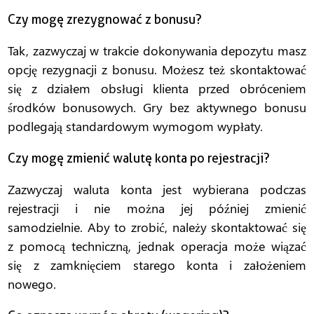
Czy mogę zrezygnować z bonusu?
Tak, zazwyczaj w trakcie dokonywania depozytu masz
opcję rezygnacji z bonusu. Możesz też skontaktować
się z działem obsługi klienta przed obróceniem
środków bonusowych. Gry bez aktywnego bonusu
podlegają standardowym wymogom wypłaty.
Czy mogę zmienić walutę konta po rejestracji?
Zazwyczaj waluta konta jest wybierana podczas
rejestracji i nie można jej później zmienić
samodzielnie. Aby to zrobić, należy skontaktować się
z pomocą techniczną, jednak operacja może wiązać
się z zamknięciem starego konta i założeniem
nowego.