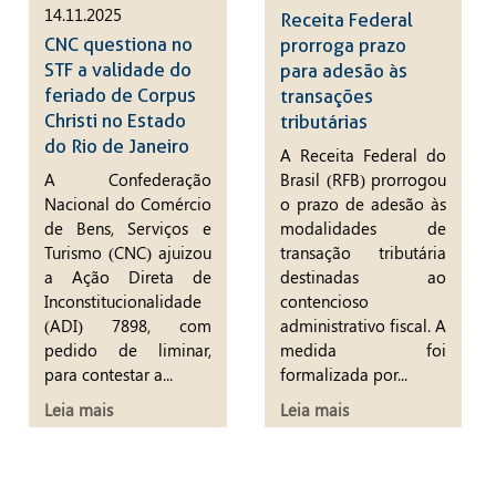
14.11.2025
Receita Federal
CNC questiona no
prorroga prazo
STF a validade do
para adesão às
feriado de Corpus
transações
Christi no Estado
tributárias
do Rio de Janeiro
A Receita Federal do
A Confederação
Brasil (RFB) prorrogou
Nacional do Comércio
o prazo de adesão às
de Bens, Serviços e
modalidades de
Turismo (CNC) ajuizou
transação tributária
a Ação Direta de
destinadas ao
Inconstitucionalidade
contencioso
(ADI) 7898, com
administrativo fiscal. A
pedido de liminar,
medida foi
para contestar a...
formalizada por...
Leia mais
Leia mais