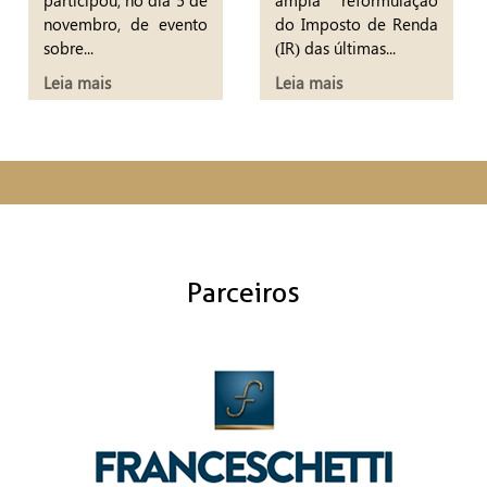
participou, no dia 5 de
ampla reformulação
novembro, de evento
do Imposto de Renda
sobre...
(IR) das últimas...
Leia mais
Leia mais
Parceiros