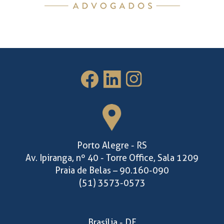
Porto Alegre - RS
Av. Ipiranga, nº 40 - Torre Office, Sala 1209
Praia de Belas – 90.160-090
(51) 3573-0573
Brasília - DF