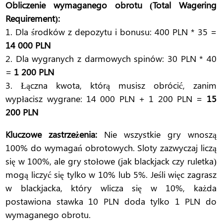
Obliczenie wymaganego obrotu (Total Wagering
Requirement):
1. Dla środków z depozytu i bonusu: 400 PLN * 35 =
14 000 PLN
2. Dla wygranych z darmowych spinów: 30 PLN * 40
=
1 200 PLN
3. Łączna kwota, którą musisz obrócić, zanim
wypłacisz wygrane: 14 000 PLN + 1 200 PLN =
15
200 PLN
Kluczowe zastrzeżenia:
Nie wszystkie gry wnoszą
100% do wymagań obrotowych. Sloty zazwyczaj liczą
się w 100%, ale gry stołowe (jak blackjack czy ruletka)
mogą liczyć się tylko w 10% lub 5%. Jeśli więc zagrasz
w blackjacka, który wlicza się w 10%, każda
postawiona stawka 10 PLN doda tylko 1 PLN do
wymaganego obrotu.