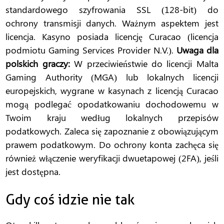
standardowego szyfrowania SSL (128-bit) do
ochrony transmisji danych. Ważnym aspektem jest
licencja. Kasyno posiada licencję Curacao (licencja
podmiotu Gaming Services Provider N.V.).
Uwaga dla
polskich graczy:
W przeciwieństwie do licencji Malta
Gaming Authority (MGA) lub lokalnych licencji
europejskich, wygrane w kasynach z licencją Curacao
mogą podlegać opodatkowaniu dochodowemu w
Twoim kraju według lokalnych przepisów
podatkowych. Zaleca się zapoznanie z obowiązującym
prawem podatkowym. Do ochrony konta zachęca się
również włączenie weryfikacji dwuetapowej (2FA), jeśli
jest dostępna.
Gdy coś idzie nie tak