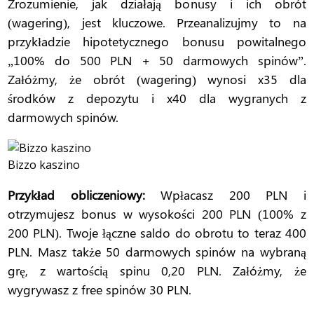
Zrozumienie, jak działają bonusy i ich obrót
(wagering), jest kluczowe. Przeanalizujmy to na
przykładzie hipotetycznego bonusu powitalnego
„100% do 500 PLN + 50 darmowych spinów”.
Załóżmy, że obrót (wagering) wynosi x35 dla
środków z depozytu i x40 dla wygranych z
darmowych spinów.
Bizzo kaszino
Przykład obliczeniowy:
Wpłacasz 200 PLN i
otrzymujesz bonus w wysokości 200 PLN (100% z
200 PLN). Twoje łączne saldo do obrotu to teraz 400
PLN. Masz także 50 darmowych spinów na wybraną
grę, z wartością spinu 0,20 PLN. Załóżmy, że
wygrywasz z free spinów 30 PLN.