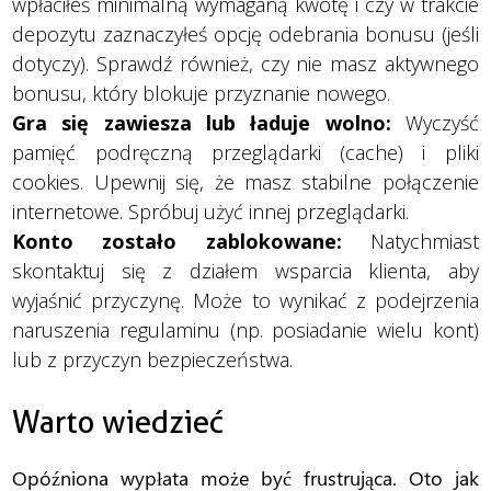
wpłaciłeś minimalną wymaganą kwotę i czy w trakcie
depozytu zaznaczyłeś opcję odebrania bonusu (jeśli
dotyczy). Sprawdź również, czy nie masz aktywnego
bonusu, który blokuje przyznanie nowego.
Gra się zawiesza lub ładuje wolno:
Wyczyść
pamięć podręczną przeglądarki (cache) i pliki
cookies. Upewnij się, że masz stabilne połączenie
internetowe. Spróbuj użyć innej przeglądarki.
Konto zostało zablokowane:
Natychmiast
skontaktuj się z działem wsparcia klienta, aby
wyjaśnić przyczynę. Może to wynikać z podejrzenia
naruszenia regulaminu (np. posiadanie wielu kont)
lub z przyczyn bezpieczeństwa.
Warto wiedzieć
Opóźniona wypłata może być frustrująca. Oto jak