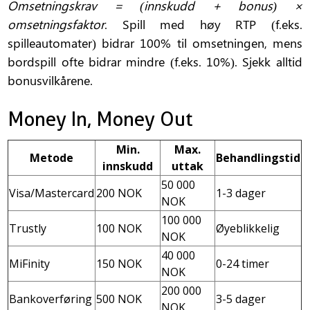
Omsetningskrav = (innskudd + bonus) ×
omsetningsfaktor
. Spill med høy RTP (f.eks.
spilleautomater) bidrar 100% til omsetningen, mens
bordspill ofte bidrar mindre (f.eks. 10%). Sjekk alltid
bonusvilkårene.
Money In, Money Out
Min.
Max.
Metode
Behandlingstid
innskudd
uttak
50 000
Visa/Mastercard
200 NOK
1-3 dager
NOK
100 000
Trustly
100 NOK
Øyeblikkelig
NOK
40 000
MiFinity
150 NOK
0-24 timer
NOK
200 000
Bankoverføring
500 NOK
3-5 dager
NOK