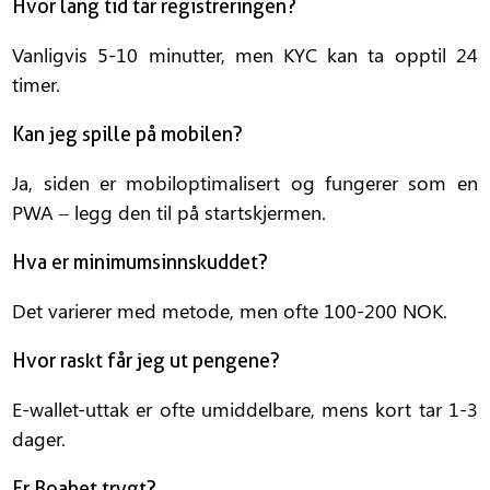
Hvor lang tid tar registreringen?
Vanligvis 5-10 minutter, men KYC kan ta opptil 24
timer.
Kan jeg spille på mobilen?
Ja, siden er mobiloptimalisert og fungerer som en
PWA – legg den til på startskjermen.
Hva er minimumsinnskuddet?
Det varierer med metode, men ofte 100-200 NOK.
Hvor raskt får jeg ut pengene?
E-wallet-uttak er ofte umiddelbare, mens kort tar 1-3
dager.
Er Boabet trygt?