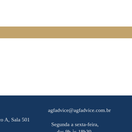
agfadvice@agfadvice.com.br
co A, Sala 501
Segunda a sexta-feira,
das 9h às 18h30.