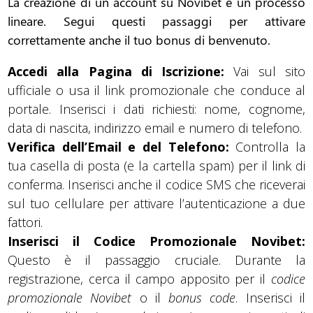
La creazione di un account su Novibet è un processo
lineare. Segui questi passaggi per attivare
correttamente anche il tuo bonus di benvenuto.
Accedi alla Pagina di Iscrizione:
Vai sul sito
ufficiale o usa il link promozionale che conduce al
portale. Inserisci i dati richiesti: nome, cognome,
data di nascita, indirizzo email e numero di telefono.
Verifica dell’Email e del Telefono:
Controlla la
tua casella di posta (e la cartella spam) per il link di
conferma. Inserisci anche il codice SMS che riceverai
sul tuo cellulare per attivare l’autenticazione a due
fattori.
Inserisci il Codice Promozionale Novibet:
Questo è il passaggio cruciale. Durante la
registrazione, cerca il campo apposito per il
codice
promozionale Novibet
o il
bonus code
. Inserisci il