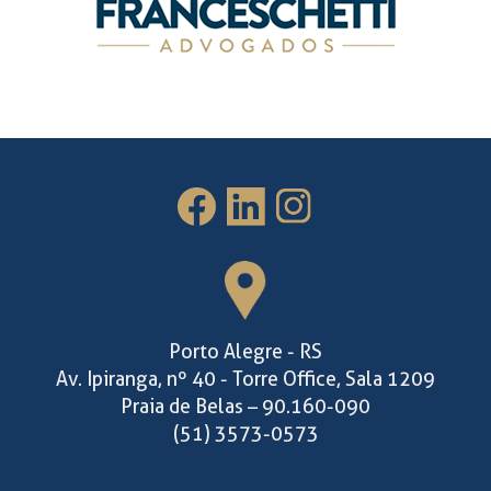
Porto Alegre - RS
Av. Ipiranga, nº 40 - Torre Office, Sala 1209
Praia de Belas – 90.160-090
(51) 3573-0573