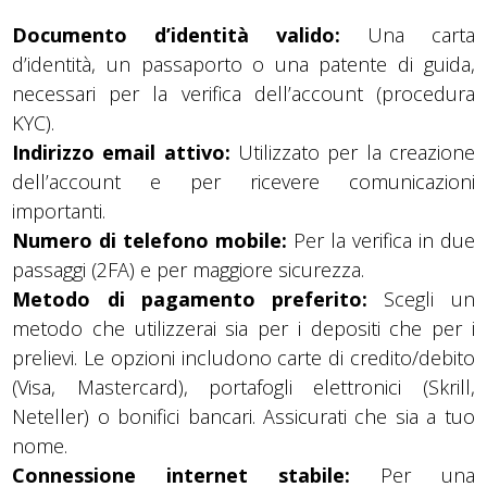
Documento d’identità valido:
Una carta
d’identità, un passaporto o una patente di guida,
necessari per la verifica dell’account (procedura
KYC).
Indirizzo email attivo:
Utilizzato per la creazione
dell’account e per ricevere comunicazioni
importanti.
Numero di telefono mobile:
Per la verifica in due
passaggi (2FA) e per maggiore sicurezza.
Metodo di pagamento preferito:
Scegli un
metodo che utilizzerai sia per i depositi che per i
prelievi. Le opzioni includono carte di credito/debito
(Visa, Mastercard), portafogli elettronici (Skrill,
Neteller) o bonifici bancari. Assicurati che sia a tuo
nome.
Connessione internet stabile:
Per una