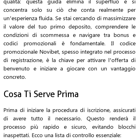
qualità: questa guida elimina il superfluo e si
concentra solo su ciò che conta realmente per
un’esperienza fluida. Se stai cercando di massimizzare
il valore del tuo primo deposito, comprendere le
condizioni di scommessa e navigare tra bonus e
codici promozionali è fondamentale. Il codice
promozionale Novibet, spesso integrato nel processo
di registrazione, è la chiave per attivare l’offerta di
benvenuto e iniziare a giocare con un vantaggio
concreto.
Cosa Ti Serve Prima
Prima di iniziare la procedura di iscrizione, assicurati
di avere tutto il necessario. Questo renderà il
processo più rapido e sicuro, evitando blocchi
inaspettati. Ecco una lista di controllo essenziale: