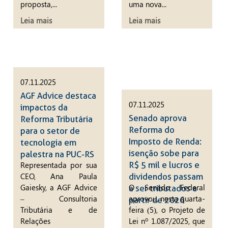
proposta,...
uma nova...
Leia mais
Leia mais
07.11.2025
AGF Advice destaca
07.11.2025
impactos da
Senado aprova
Reforma Tributária
Reforma do
para o setor de
Imposto de Renda:
tecnologia em
isenção sobe para
palestra na PUC-RS
R$ 5 mil e lucros e
Representada por sua
CEO, Ana Paula
dividendos passam
Gaiesky, a AGF Advice
O Senado Federal
a ser tributados a
– Consultoria
aprovou, nesta quarta-
partir de 2026
Tributária e de
feira (5), o Projeto de
Relações
Lei nº 1.087/2025, que