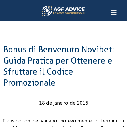
Bonus di Benvenuto Novibet:
Guida Pratica per Ottenere e
Sfruttare il Codice
Promozionale
18 de janeiro de 2016
I casinò online variano notevolmente in termini di