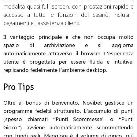
modalità quasi full-screen, con prestazioni rapide e
accesso a tutte le funzioni del casinò, inclusi i
pagamenti e l’assistenza clienti.
Il vantaggio principale è che non occupa molto
spazio di archiviazione e si aggiorna
automaticamente attraverso il browser. L’esperienza
utente è progettata per essere fluida e intuitiva,
replicando fedelmente l’ambiente desktop.
Pro Tips
Oltre al bonus di benvenuto, Novibet gestisce un
programma fedeltà strutturato. L’accumulo di punti
(spesso chiamati “Punti Scommesse” o “Punti
Gioco”) avviene automaticamente scommettendo
con fondi reali. Maggiore è il volume di gioco, più