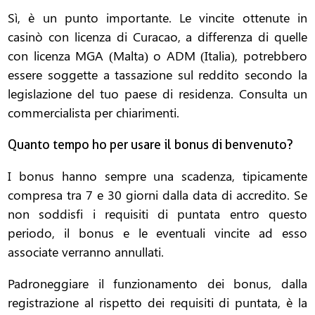
Sì, è un punto importante. Le vincite ottenute in
casinò con licenza di Curacao, a differenza di quelle
con licenza MGA (Malta) o ADM (Italia), potrebbero
essere soggette a tassazione sul reddito secondo la
legislazione del tuo paese di residenza. Consulta un
commercialista per chiarimenti.
Quanto tempo ho per usare il bonus di benvenuto?
I bonus hanno sempre una scadenza, tipicamente
compresa tra 7 e 30 giorni dalla data di accredito. Se
non soddisfi i requisiti di puntata entro questo
periodo, il bonus e le eventuali vincite ad esso
associate verranno annullati.
Padroneggiare il funzionamento dei bonus, dalla
registrazione al rispetto dei requisiti di puntata, è la