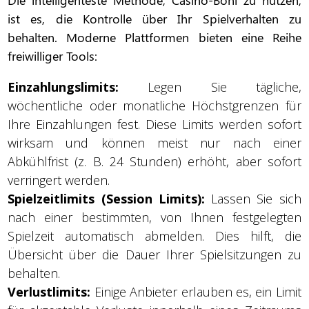
ist es, die Kontrolle über Ihr Spielverhalten zu
behalten. Moderne Plattformen bieten eine Reihe
freiwilliger Tools:
Einzahlungslimits:
Legen Sie tägliche,
wöchentliche oder monatliche Höchstgrenzen für
Ihre Einzahlungen fest. Diese Limits werden sofort
wirksam und können meist nur nach einer
Abkühlfrist (z. B. 24 Stunden) erhöht, aber sofort
verringert werden.
Spielzeitlimits (Session Limits):
Lassen Sie sich
nach einer bestimmten, von Ihnen festgelegten
Spielzeit automatisch abmelden. Dies hilft, die
Übersicht über die Dauer Ihrer Spielsitzungen zu
behalten.
Verlustlimits:
Einige Anbieter erlauben es, ein Limit