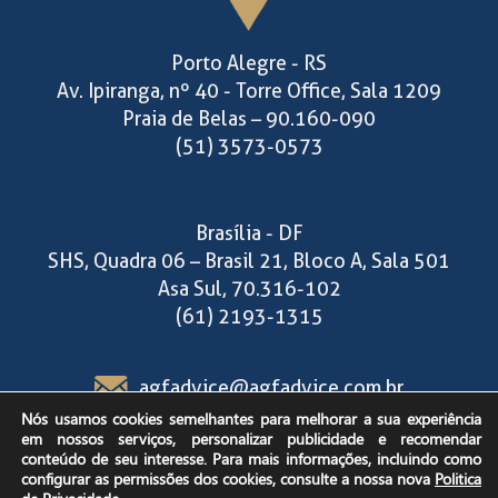
Porto Alegre - RS
Av. Ipiranga, nº 40 - Torre Office, Sala 1209
Praia de Belas – 90.160-090
(51) 3573-0573
Brasília - DF
SHS, Quadra 06 – Brasil 21, Bloco A, Sala 501
Asa Sul, 70.316-102
(61) 2193-1315
agfadvice@agfadvice.com.br
Nós usamos cookies semelhantes para melhorar a sua experiência
em nossos serviços, personalizar publicidade e recomendar
Segunda a sexta-feira,
conteúdo de seu interesse. Para mais informações, incluindo como
configurar as permissões dos cookies, consulte a nossa nova
Politica
das 9h às 18h30.