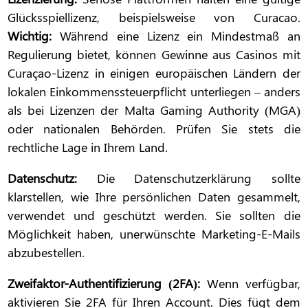
Glücksspiellizenz, beispielsweise von Curacao.
Wichtig:
Während eine Lizenz ein Mindestmaß an
Regulierung bietet, können Gewinne aus Casinos mit
Curaçao-Lizenz in einigen europäischen Ländern der
lokalen Einkommenssteuerpflicht unterliegen – anders
als bei Lizenzen der Malta Gaming Authority (MGA)
oder nationalen Behörden. Prüfen Sie stets die
rechtliche Lage in Ihrem Land.
Datenschutz:
Die Datenschutzerklärung sollte
klarstellen, wie Ihre persönlichen Daten gesammelt,
verwendet und geschützt werden. Sie sollten die
Möglichkeit haben, unerwünschte Marketing-E-Mails
abzubestellen.
Zweifaktor-Authentifizierung (2FA):
Wenn verfügbar,
aktivieren Sie 2FA für Ihren Account. Dies fügt dem