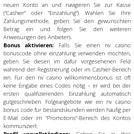
neuen Konto an und navigieren Sie zur Kasse
(“Cashier” oder “Einzahlung”). Wählen Sie Ihre
Zahlungsmethode, geben Sie den gewünschten
Betrag ein und folgen Sie den weiteren
Anweisungen des Anbieters.
Bonus aktivieren:
Falls Sie einen nv casino
bonuscode ohne einzahlung verwenden möchten,
geben Sie diesen im dafür vorgesehenen Feld
während der Registrierung oder im Cashier-Bereich
ein. Für den nv casino willkommensbonus ist oft
keine Eingabe eines Codes nötig – er wird bei der
ersten qualifizierenden Einzahlung automatisch
gutgeschrieben. Folgeangebote wie ein nv casino
bonus code für bestandskunden werden häufig per
E-Mail oder im “Promotions”-Bereich des Kontos
kommuniziert.