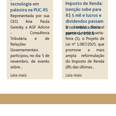
Imposto de Renda:
tecnologia em
isenção sobe para
palestra na PUC-RS
R$ 5 mil e lucros e
Representada por sua
CEO, Ana Paula
dividendos passam
Gaiesky, a AGF Advice
O Senado Federal
a ser tributados a
– Consultoria
aprovou, nesta quarta-
partir de 2026
Tributária e de
feira (5), o Projeto de
Relações
Lei nº 1.087/2025, que
Governamentais
promove a mais
participou, no dia 5 de
ampla reformulação
novembro, de evento
do Imposto de Renda
sobre...
(IR) das últimas...
Leia mais
Leia mais