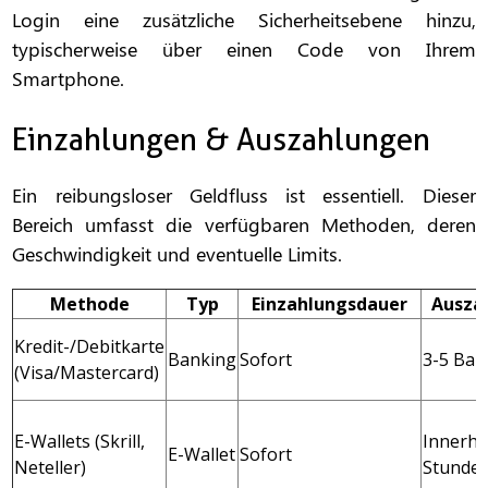
Login eine zusätzliche Sicherheitsebene hinzu,
typischerweise über einen Code von Ihrem
Smartphone.
Einzahlungen & Auszahlungen
Ein reibungsloser Geldfluss ist essentiell. Dieser
Bereich umfasst die verfügbaren Methoden, deren
Geschwindigkeit und eventuelle Limits.
Methode
Typ
Einzahlungsdauer
Ausza
Kredit-/Debitkarte
Banking
Sofort
3-5 Ban
(Visa/Mastercard)
E-Wallets (Skrill,
Innerha
E-Wallet
Sofort
Neteller)
Stunde