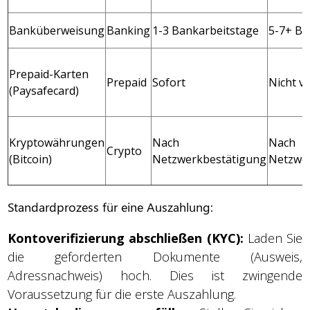
Banküberweisung
Banking
1-3 Bankarbeitstage
5-7+ Ba
Prepaid-Karten
Prepaid
Sofort
Nicht v
(Paysafecard)
Kryptowährungen
Nach
Nach
Crypto
(Bitcoin)
Netzwerkbestätigung
Netzwe
Standardprozess für eine Auszahlung:
Kontoverifizierung abschließen (KYC):
Laden Sie
die geforderten Dokumente (Ausweis,
Adressnachweis) hoch. Dies ist zwingende
Voraussetzung für die erste Auszahlung.