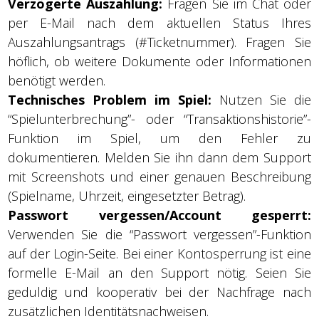
Verzögerte Auszahlung:
Fragen Sie im Chat oder
per E-Mail nach dem aktuellen Status Ihres
Auszahlungsantrags (#Ticketnummer). Fragen Sie
höflich, ob weitere Dokumente oder Informationen
benötigt werden.
Technisches Problem im Spiel:
Nutzen Sie die
“Spielunterbrechung”- oder “Transaktionshistorie”-
Funktion im Spiel, um den Fehler zu
dokumentieren. Melden Sie ihn dann dem Support
mit Screenshots und einer genauen Beschreibung
(Spielname, Uhrzeit, eingesetzter Betrag).
Passwort vergessen/Account gesperrt:
Verwenden Sie die “Passwort vergessen”-Funktion
auf der Login-Seite. Bei einer Kontosperrung ist eine
formelle E-Mail an den Support nötig. Seien Sie
geduldig und kooperativ bei der Nachfrage nach
zusätzlichen Identitätsnachweisen.