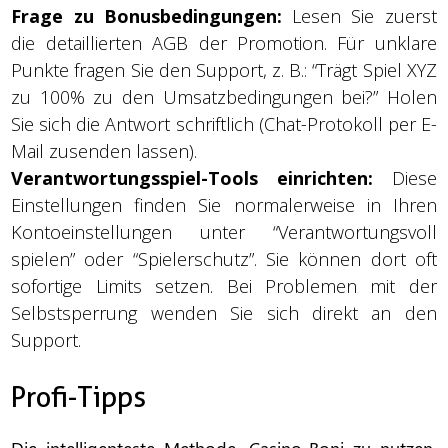
Frage zu Bonusbedingungen:
Lesen Sie zuerst
die detaillierten AGB der Promotion. Für unklare
Punkte fragen Sie den Support, z. B.: “Trägt Spiel XYZ
zu 100% zu den Umsatzbedingungen bei?” Holen
Sie sich die Antwort schriftlich (Chat-Protokoll per E-
Mail zusenden lassen).
Verantwortungsspiel-Tools einrichten:
Diese
Einstellungen finden Sie normalerweise in Ihren
Kontoeinstellungen unter “Verantwortungsvoll
spielen” oder “Spielerschutz”. Sie können dort oft
sofortige Limits setzen. Bei Problemen mit der
Selbstsperrung wenden Sie sich direkt an den
Support.
Profi-Tipps
Die intelligenteste Methode, Casino-Boni zu nutzen,