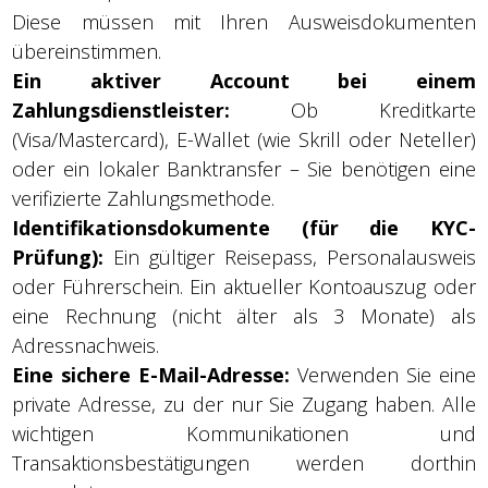
Diese müssen mit Ihren Ausweisdokumenten
übereinstimmen.
Ein aktiver Account bei einem
Zahlungsdienstleister:
Ob Kreditkarte
(Visa/Mastercard), E-Wallet (wie Skrill oder Neteller)
oder ein lokaler Banktransfer – Sie benötigen eine
verifizierte Zahlungsmethode.
Identifikationsdokumente (für die KYC-
Prüfung):
Ein gültiger Reisepass, Personalausweis
oder Führerschein. Ein aktueller Kontoauszug oder
eine Rechnung (nicht älter als 3 Monate) als
Adressnachweis.
Eine sichere E-Mail-Adresse:
Verwenden Sie eine
private Adresse, zu der nur Sie Zugang haben. Alle
wichtigen Kommunikationen und
Transaktionsbestätigungen werden dorthin