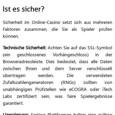
Ist es sicher?
Sicherheit im Online-Casino setzt sich aus mehreren
Faktoren zusammen, die Sie als Spieler prüfen
können.
Technische Sicherheit:
Achten Sie auf das SSL-Symbol
(ein geschlossenes Vorhängeschloss) in der
Browseradressleiste. Dies bedeutet, dass alle Daten
zwischen Ihnen und dem Server verschlüsselt
übertragen werden. Die verwendeten
Zufallszahlengeneratoren (RNGs) sollten von
unabhängigen Prüfstellen wie eCOGRA oder iTech
Labs zertifiziert sein, was faire Spielergebnisse
garantiert.
Lizenzierung:
Seriöse Plattformen halten eine gültige