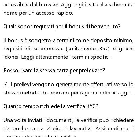
accessibile dal browser. Aggiungi il sito alla schermata
home per un accesso rapido.
Quali sono i requisiti per il bonus di benvenuto?
Il bonus è soggetto a termini come deposito minimo,
requisiti di scommessa (solitamente 35x) e giochi
idonei. Leggi attentamente i termini specifici.
Posso usare la stessa carta per prelevare?
Sì, i prelievi vengono generalmente effettuati verso lo
stesso metodo di deposito per ragioni antiriciclaggio.
Quanto tempo richiede la verifica KYC?
Una volta inviati i documenti, la verifica può richiedere
da poche ore a 2 giorni lavorativi. Assicurati che i
documenti siano chiari e validi.