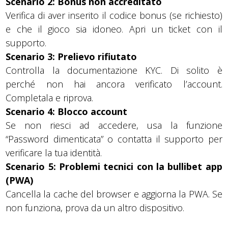
Scenario 2: Bonus non accreditato
Verifica di aver inserito il codice bonus (se richiesto)
e che il gioco sia idoneo. Apri un ticket con il
supporto.
Scenario 3: Prelievo rifiutato
Controlla la documentazione KYC. Di solito è
perché non hai ancora verificato l’account.
Completala e riprova.
Scenario 4: Blocco account
Se non riesci ad accedere, usa la funzione
“Password dimenticata” o contatta il supporto per
verificare la tua identità.
Scenario 5: Problemi tecnici con la bullibet app
(PWA)
Cancella la cache del browser e aggiorna la PWA. Se
non funziona, prova da un altro dispositivo.