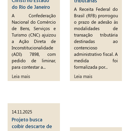
Christi no Estado
tributárias
do Rio de Janeiro
A Receita Federal do
A Confederação
Brasil (RFB) prorrogou
Nacional do Comércio
o prazo de adesão às
de Bens, Serviços e
modalidades de
Turismo (CNC) ajuizou
transação tributária
a Ação Direta de
destinadas ao
Inconstitucionalidade
contencioso
(ADI) 7898, com
administrativo fiscal. A
pedido de liminar,
medida foi
para contestar a...
formalizada por...
Leia mais
Leia mais
14.11.2025
Projeto busca
coibir descarte de