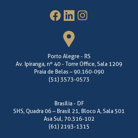
Porto Alegre - RS
Av. Ipiranga, nº 40 - Torre Office, Sala 1209
Praia de Belas – 90.160-090
(51) 3573-0573
Brasília - DF
SHS, Quadra 06 – Brasil 21, Bloco A, Sala 501
Asa Sul, 70.316-102
(61) 2193-1315