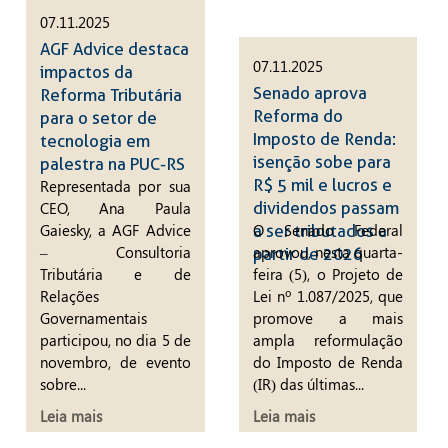
07.11.2025
AGF Advice destaca
07.11.2025
impactos da
Senado aprova
Reforma Tributária
Reforma do
para o setor de
Imposto de Renda:
tecnologia em
isenção sobe para
palestra na PUC-RS
R$ 5 mil e lucros e
Representada por sua
CEO, Ana Paula
dividendos passam
Gaiesky, a AGF Advice
O Senado Federal
a ser tributados a
– Consultoria
aprovou, nesta quarta-
partir de 2026
Tributária e de
feira (5), o Projeto de
Relações
Lei nº 1.087/2025, que
Governamentais
promove a mais
participou, no dia 5 de
ampla reformulação
novembro, de evento
do Imposto de Renda
sobre...
(IR) das últimas...
Leia mais
Leia mais