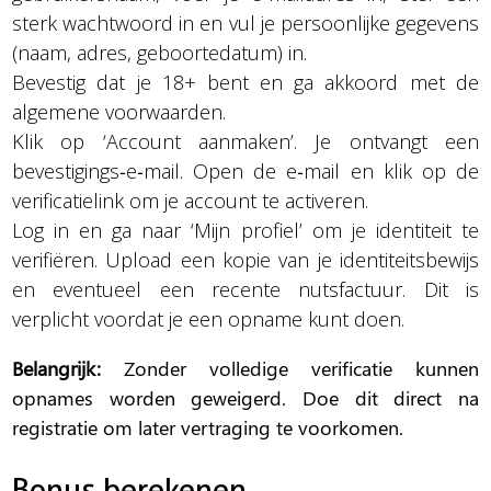
sterk wachtwoord in en vul je persoonlijke gegevens
(naam, adres, geboortedatum) in.
Bevestig dat je 18+ bent en ga akkoord met de
algemene voorwaarden.
Klik op ‘Account aanmaken’. Je ontvangt een
bevestigings‑e‑mail. Open de e‑mail en klik op de
verificatielink om je account te activeren.
Log in en ga naar ‘Mijn profiel’ om je identiteit te
verifiëren. Upload een kopie van je identiteitsbewijs
en eventueel een recente nutsfactuur. Dit is
verplicht voordat je een opname kunt doen.
Belangrijk:
Zonder volledige verificatie kunnen
opnames worden geweigerd. Doe dit direct na
registratie om later vertraging te voorkomen.
Bonus berekenen