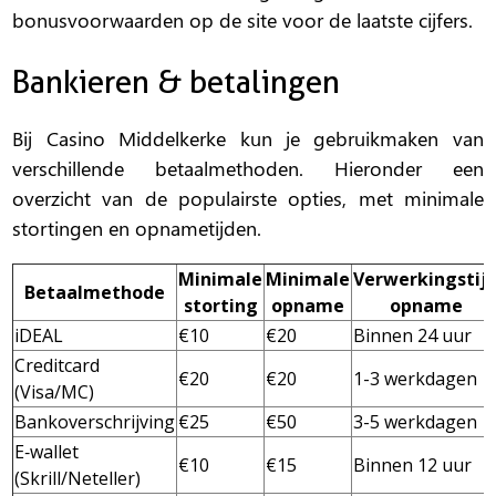
bonusvoorwaarden op de site voor de laatste cijfers.
Bankieren & betalingen
Bij Casino Middelkerke kun je gebruikmaken van
verschillende betaalmethoden. Hieronder een
overzicht van de populairste opties, met minimale
stortingen en opnametijden.
Minimale
Minimale
Verwerkingstij
Betaalmethode
storting
opname
opname
iDEAL
€10
€20
Binnen 24 uur
Creditcard
€20
€20
1-3 werkdagen
(Visa/MC)
Bankoverschrijving
€25
€50
3-5 werkdagen
E‑wallet
€10
€15
Binnen 12 uur
(Skrill/Neteller)