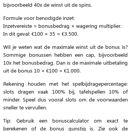
bijvoorbeeld 40x de winst uit de spins.
Formule voor benodigde inzet:
Inzetvereiste = bonusbedrag × wagering multiplier.
In dit geval: €100 × 35 = €3.500.
Wil je weten wat de maximale winst uit de bonus is?
Sommige bonussen hebben een cap, bijvoorbeeld
10x het bonusbedrag. Dan is de maximale uitbetaling
uit de bonus 10 × €100 = €1.000.
Rekening houden met het spelbijdragepercentage:
slots dragen vaak 100% bij, tafelspellen 10% of
minder. Speel dus vooral slots om de voorwaarden
sneller te vervullen.
Tip: Gebruik een bonuscalculator om exact te
berekenen of de bonus gunstig is. Zie ook de