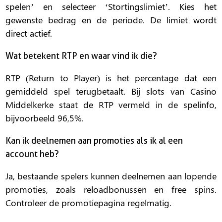
spelen’ en selecteer ‘Stortingslimiet’. Kies het
gewenste bedrag en de periode. De limiet wordt
direct actief.
Wat betekent RTP en waar vind ik die?
RTP (Return to Player) is het percentage dat een
gemiddeld spel terugbetaalt. Bij slots van Casino
Middelkerke staat de RTP vermeld in de spelinfo,
bijvoorbeeld 96,5%.
Kan ik deelnemen aan promoties als ik al een
account heb?
Ja, bestaande spelers kunnen deelnemen aan lopende
promoties, zoals reloadbonussen en free spins.
Controleer de promotiepagina regelmatig.