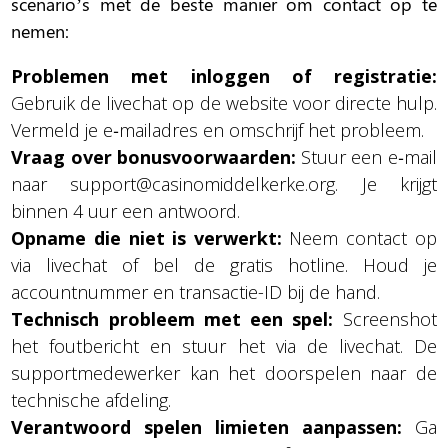
scenario’s met de beste manier om contact op te
nemen:
Problemen met inloggen of registratie:
Gebruik de livechat op de website voor directe hulp.
Vermeld je e‑mailadres en omschrijf het probleem.
Vraag over bonusvoorwaarden:
Stuur een e‑mail
naar support@casinomiddelkerke.org. Je krijgt
binnen 4 uur een antwoord.
Opname die niet is verwerkt:
Neem contact op
via livechat of bel de gratis hotline. Houd je
accountnummer en transactie-ID bij de hand.
Technisch probleem met een spel:
Screenshot
het foutbericht en stuur het via de livechat. De
supportmedewerker kan het doorspelen naar de
technische afdeling.
Verantwoord spelen limieten aanpassen:
Ga