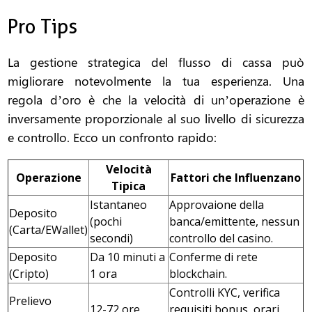
Pro Tips
La gestione strategica del flusso di cassa può
migliorare notevolmente la tua esperienza. Una
regola d’oro è che la velocità di un’operazione è
inversamente proporzionale al suo livello di sicurezza
e controllo. Ecco un confronto rapido:
Velocità
Operazione
Fattori che Influenzano
Tipica
Istantaneo
Approvaione della
Deposito
(pochi
banca/emittente, nessun
(Carta/EWallet)
secondi)
controllo del casino.
Deposito
Da 10 minuti a
Conferme di rete
(Cripto)
1 ora
blockchain.
Controlli KYC, verifica
Prelievo
12-72 ore
requisiti bonus, orari