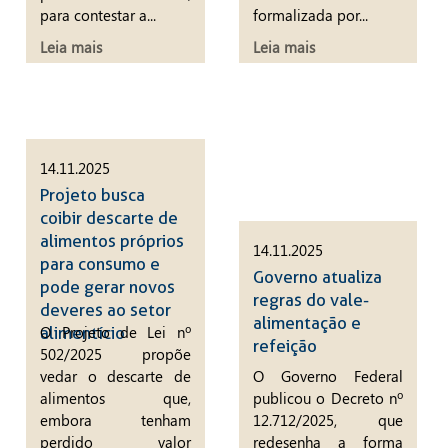
para contestar a...
formalizada por...
Leia mais
Leia mais
14.11.2025
Projeto busca
coibir descarte de
alimentos próprios
14.11.2025
para consumo e
Governo atualiza
pode gerar novos
regras do vale-
deveres ao setor
alimentação e
O Projeto de Lei nº
alimentício
refeição
502/2025 propõe
vedar o descarte de
O Governo Federal
alimentos que,
publicou o Decreto nº
embora tenham
12.712/2025, que
perdido valor
redesenha a forma