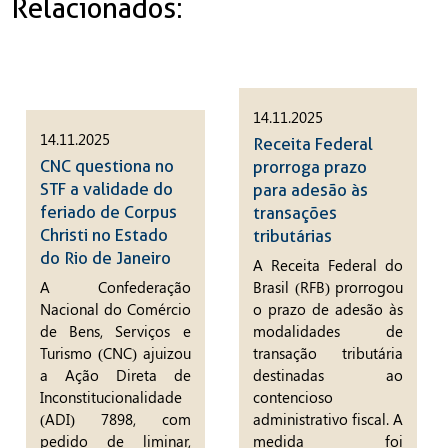
Relacionados:
14.11.2025
14.11.2025
Receita Federal
CNC questiona no
prorroga prazo
STF a validade do
para adesão às
feriado de Corpus
transações
Christi no Estado
tributárias
do Rio de Janeiro
A Receita Federal do
A Confederação
Brasil (RFB) prorrogou
Nacional do Comércio
o prazo de adesão às
de Bens, Serviços e
modalidades de
Turismo (CNC) ajuizou
transação tributária
a Ação Direta de
destinadas ao
Inconstitucionalidade
contencioso
(ADI) 7898, com
administrativo fiscal. A
pedido de liminar,
medida foi