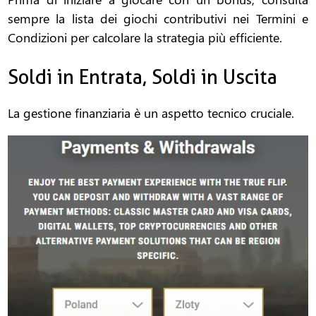
sempre la lista dei giochi contributivi nei Termini e
Condizioni per calcolare la strategia più efficiente.
Soldi in Entrata, Soldi in Uscita
La gestione finanziaria è un aspetto tecnico cruciale.