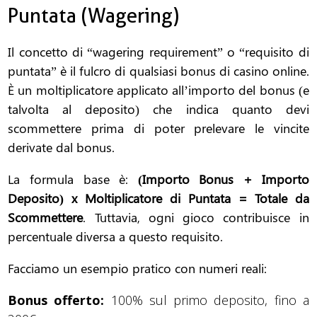
Puntata (Wagering)
Il concetto di “wagering requirement” o “requisito di
puntata” è il fulcro di qualsiasi bonus di casino online.
È un moltiplicatore applicato all’importo del bonus (e
talvolta al deposito) che indica quanto devi
scommettere prima di poter prelevare le vincite
derivate dal bonus.
La formula base è:
(Importo Bonus + Importo
Deposito) x Moltiplicatore di Puntata = Totale da
Scommettere
. Tuttavia, ogni gioco contribuisce in
percentuale diversa a questo requisito.
Facciamo un esempio pratico con numeri reali:
Bonus offerto:
100% sul primo deposito, fino a