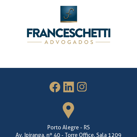
Porto Alegre - RS
Av. Ipiranga, nº 40 - Torre Office, Sala 1209