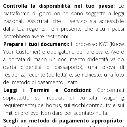
Controlla la disponibilità nel tuo paese:
Le
piattaforme di gioco online sono soggette a leggi
nazionali. Assicurati che il servizio sia accessibile
dalla tua regione. Tieni presente che alcuni paesi
potrebbero avere restrizioni.
Prepara i tuoi documenti:
Il processo KYC (Know
Your Customer) è obbligatorio per prelevare. Avere
a portata di mano un documento d’identità valido
(carta d’identità o passaporto), una prova di
residenza recente (bolletta) e, se richiesto, una foto
del metodo di pagamento usato.
Leggi i Termini e Condizioni:
Concentrati
soprattutto sui requisiti di puntata (wagering
requirements) dei bonus, sui giochi contributivi e sui
limiti di prelievo. Non dare per scontato nulla.
Scegli un metodo di pagamento appropriato: