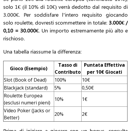
solo 1€ (il 10% di 10€) verrà dedotto dal requisito di
3.000€. Per soddisfare l’intero requisito giocando
solo roulette, dovresti scommettere in totale:
3.000€ /
0,10 = 30.000€
. Un importo estremamente più alto e
rischioso.
Una tabella riassume la differenza:
Tasso di
Puntata Effettiva
Gioco (Esempio)
Contributo
per 10€ Giocati
Slot (Book of Dead)
100%
10€
Blackjack (standard)
5%
0,50€
Roulette Europea
10%
1€
(esclusi numeri pieni)
Video Poker (Jacks or
20%
2€
Better)
Prima di iniziare a giocare con un bonus, consulta