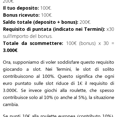
200€.
Il tuo deposito:
100€.
Bonus ricevuto:
100€.
Saldo totale (deposito + bonus):
200€.
Requisito di puntata (indicato nei Termini):
x30
sull’importo del bonus.
Totale da scommettere:
100€ (bonus) x 30 =
3.000€
.
Ora, supponiamo di voler soddisfare questo requisito
giocando a slot. Nei Termini, le slot di solito
contribuiscono al 100%. Questo significa che ogni
euro puntato sulle slot riduce di 1€ il requisito di
3.000€. Se invece giochi alla roulette, che spesso
contribuisce solo al 10% (o anche al 5%), la situazione
cambia.
Se punti 10€ alla roulette europea (contributo 10%),