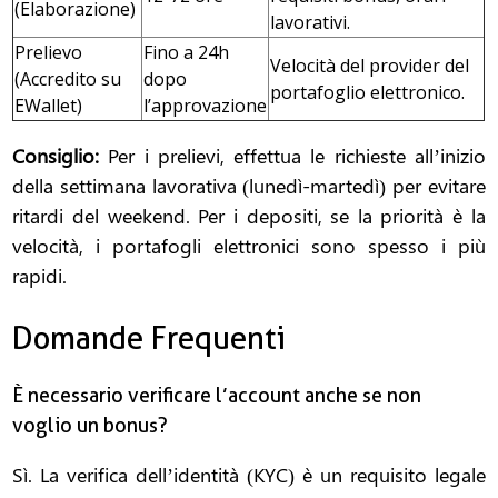
(Elaborazione)
lavorativi.
Prelievo
Fino a 24h
Velocità del provider del
(Accredito su
dopo
portafoglio elettronico.
EWallet)
l’approvazione
Consiglio:
Per i prelievi, effettua le richieste all’inizio
della settimana lavorativa (lunedì-martedì) per evitare
ritardi del weekend. Per i depositi, se la priorità è la
velocità, i portafogli elettronici sono spesso i più
rapidi.
Domande Frequenti
È necessario verificare l’account anche se non
voglio un bonus?
Sì. La verifica dell’identità (KYC) è un requisito legale