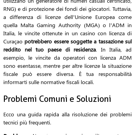
utilizzano un generatore di numeri casuali certificato,
RNG) e di protezione dei fondi dei giocatori. Tuttavia,
a differenza di licenze dell’Unione Europea come
quella Malta Gaming Authority (MGA) o l’ADM in
Italia, le vincite ottenute in un casino con licenza di
Curaçao
potrebbero essere soggette a tassazione sul
reddito nel tuo paese di residenza
. In Italia, ad
esempio, le vincite da operatori con licenza ADM
sono esentasse, mentre per altre licenze la situazione
fiscale può essere diversa. È tua responsabilità
informarti sulle normative fiscali locali.
Problemi Comuni e Soluzioni
Ecco una guida rapida alla risoluzione dei problemi
tecnici più frequenti.