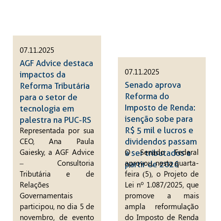
07.11.2025
AGF Advice destaca
07.11.2025
impactos da
Senado aprova
Reforma Tributária
Reforma do
para o setor de
Imposto de Renda:
tecnologia em
isenção sobe para
palestra na PUC-RS
R$ 5 mil e lucros e
Representada por sua
CEO, Ana Paula
dividendos passam
Gaiesky, a AGF Advice
O Senado Federal
a ser tributados a
– Consultoria
aprovou, nesta quarta-
partir de 2026
Tributária e de
feira (5), o Projeto de
Relações
Lei nº 1.087/2025, que
Governamentais
promove a mais
participou, no dia 5 de
ampla reformulação
novembro, de evento
do Imposto de Renda