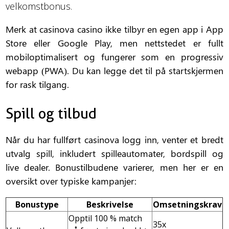
velkomstbonus.
Merk at casinova casino ikke tilbyr en egen app i App
Store eller Google Play, men nettstedet er fullt
mobiloptimalisert og fungerer som en progressiv
webapp (PWA). Du kan legge det til på startskjermen
for rask tilgang.
Spill og tilbud
Når du har fullført casinova logg inn, venter et bredt
utvalg spill, inkludert spilleautomater, bordspill og
live dealer. Bonustilbudene varierer, men her er en
oversikt over typiske kampanjer:
Bonustype
Beskrivelse
Omsetningskrav
Opptil 100 % match
35x