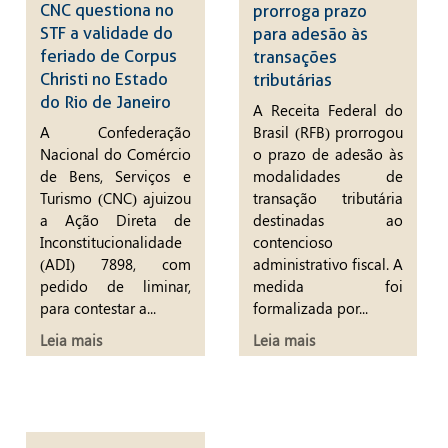
CNC questiona no
prorroga prazo
STF a validade do
para adesão às
feriado de Corpus
transações
Christi no Estado
tributárias
do Rio de Janeiro
A Receita Federal do
A Confederação
Brasil (RFB) prorrogou
Nacional do Comércio
o prazo de adesão às
de Bens, Serviços e
modalidades de
Turismo (CNC) ajuizou
transação tributária
a Ação Direta de
destinadas ao
Inconstitucionalidade
contencioso
(ADI) 7898, com
administrativo fiscal. A
pedido de liminar,
medida foi
para contestar a...
formalizada por...
Leia mais
Leia mais