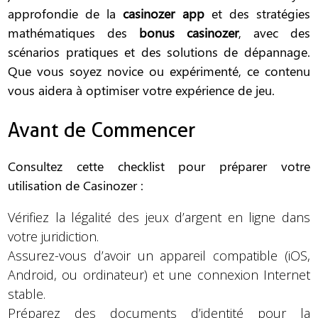
approfondie de la
casinozer app
et des stratégies
mathématiques des
bonus casinozer
, avec des
scénarios pratiques et des solutions de dépannage.
Que vous soyez novice ou expérimenté, ce contenu
vous aidera à optimiser votre expérience de jeu.
Avant de Commencer
Consultez cette checklist pour préparer votre
utilisation de Casinozer :
Vérifiez la légalité des jeux d’argent en ligne dans
votre juridiction.
Assurez-vous d’avoir un appareil compatible (iOS,
Android, ou ordinateur) et une connexion Internet
stable.
Préparez des documents d’identité pour la