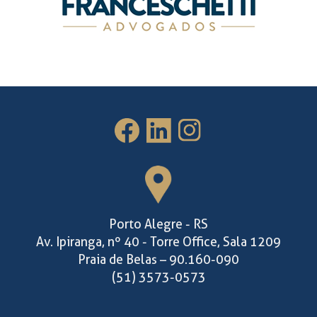
Porto Alegre - RS
Av. Ipiranga, nº 40 - Torre Office, Sala 1209
Praia de Belas – 90.160-090
(51) 3573-0573