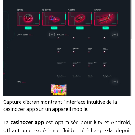
Capture d’écran montrant l’interface intuitive de la
casinozer app sur un appareil mobile.
La
casinozer app
est optimisée pour iOS et Android,
offrant une expérience fluide. Téléchargez-la depuis