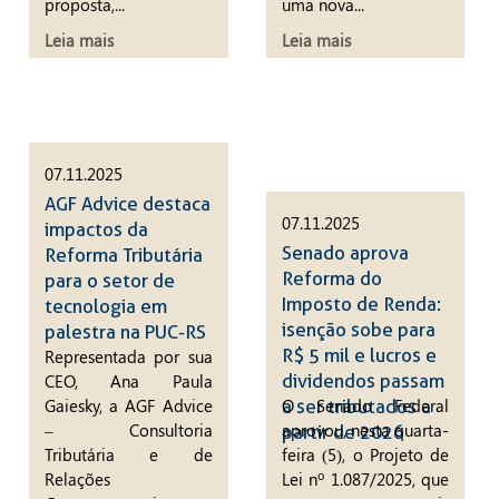
proposta,...
uma nova...
Leia mais
Leia mais
07.11.2025
AGF Advice destaca
07.11.2025
impactos da
Senado aprova
Reforma Tributária
Reforma do
para o setor de
Imposto de Renda:
tecnologia em
isenção sobe para
palestra na PUC-RS
R$ 5 mil e lucros e
Representada por sua
CEO, Ana Paula
dividendos passam
Gaiesky, a AGF Advice
O Senado Federal
a ser tributados a
– Consultoria
aprovou, nesta quarta-
partir de 2026
Tributária e de
feira (5), o Projeto de
Relações
Lei nº 1.087/2025, que