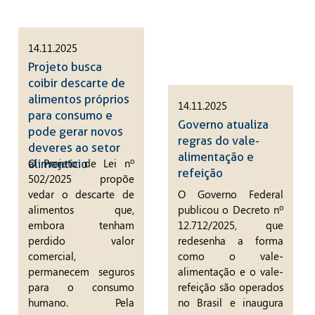
14.11.2025
Projeto busca
coibir descarte de
alimentos próprios
14.11.2025
para consumo e
Governo atualiza
pode gerar novos
regras do vale-
deveres ao setor
alimentação e
O Projeto de Lei nº
alimentício
refeição
502/2025 propõe
vedar o descarte de
O Governo Federal
alimentos que,
publicou o Decreto nº
embora tenham
12.712/2025, que
perdido valor
redesenha a forma
comercial,
como o vale-
permanecem seguros
alimentação e o vale-
para o consumo
refeição são operados
humano. Pela
no Brasil e inaugura