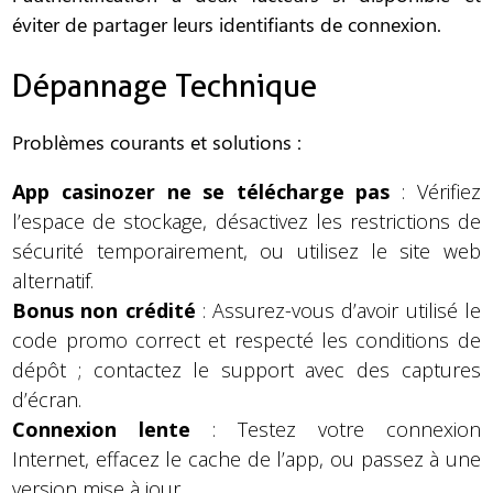
éviter de partager leurs identifiants de connexion.
Dépannage Technique
Problèmes courants et solutions :
App casinozer ne se télécharge pas
: Vérifiez
l’espace de stockage, désactivez les restrictions de
sécurité temporairement, ou utilisez le site web
alternatif.
Bonus non crédité
: Assurez-vous d’avoir utilisé le
code promo correct et respecté les conditions de
dépôt ; contactez le support avec des captures
d’écran.
Connexion lente
: Testez votre connexion
Internet, effacez le cache de l’app, ou passez à une
version mise à jour.