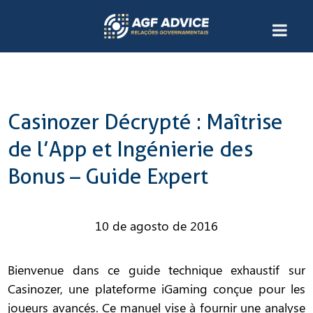
Casinozer Décrypté : Maîtrise
de l’App et Ingénierie des
Bonus – Guide Expert
10 de agosto de 2016
Bienvenue dans ce guide technique exhaustif sur
Casinozer
, une plateforme iGaming conçue pour les
joueurs avancés. Ce manuel vise à fournir une analyse