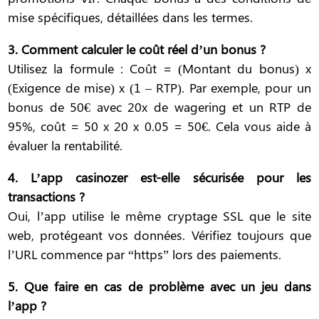
mise spécifiques, détaillées dans les termes.
3. Comment calculer le coût réel d’un bonus ?
Utilisez la formule : Coût = (Montant du bonus) x
(Exigence de mise) x (1 – RTP). Par exemple, pour un
bonus de 50€ avec 20x de wagering et un RTP de
95%, coût = 50 x 20 x 0.05 = 50€. Cela vous aide à
évaluer la rentabilité.
4. L’app casinozer est-elle sécurisée pour les
transactions ?
Oui, l’app utilise le même cryptage SSL que le site
web, protégeant vos données. Vérifiez toujours que
l’URL commence par “https” lors des paiements.
5. Que faire en cas de problème avec un jeu dans
l’app ?