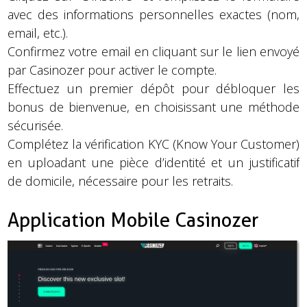
avec des informations personnelles exactes (nom,
email, etc.).
Confirmez votre email en cliquant sur le lien envoyé
par Casinozer pour activer le compte.
Effectuez un premier dépôt pour débloquer les
bonus de bienvenue, en choisissant une méthode
sécurisée.
Complétez la vérification KYC (Know Your Customer)
en uploadant une pièce d’identité et un justificatif
de domicile, nécessaire pour les retraits.
Application Mobile Casinozer