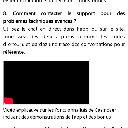
éviter l’expiration et la perte des fonds bonus.
8. Comment contacter le support pour des
problèmes techniques avancés ?
Utilisez le chat en direct dans l’app ou sur le site,
fournissez des détails précis (comme les codes
d’erreur), et gardez une trace des conversations pour
référence.
Vidéo explicative sur les fonctionnalités de Casinozer,
incluant des démonstrations de l’app et des bonus.