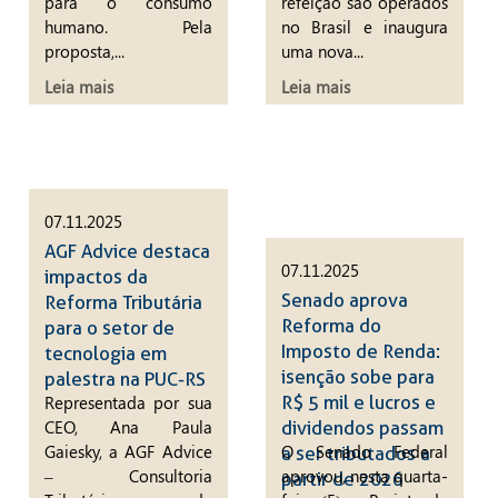
para o consumo
refeição são operados
humano. Pela
no Brasil e inaugura
proposta,...
uma nova...
Leia mais
Leia mais
07.11.2025
AGF Advice destaca
07.11.2025
impactos da
Senado aprova
Reforma Tributária
Reforma do
para o setor de
Imposto de Renda:
tecnologia em
isenção sobe para
palestra na PUC-RS
R$ 5 mil e lucros e
Representada por sua
CEO, Ana Paula
dividendos passam
Gaiesky, a AGF Advice
O Senado Federal
a ser tributados a
– Consultoria
aprovou, nesta quarta-
partir de 2026