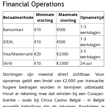
Financial Operations
Minimale
Maximale
Betaalmethode
Opnametijd
storting
storting
1-3
Bancontact
€10
€500
werkdagen
1-3
iDEAL
€10
€500
werkdagen
3-5
Visa/Mastercard
€20
€2.000
werkdagen
Skrill
€10
€2.000
24 uur
Stortingen zijn meestal direct zichtbaar. Voor
opnames geldt een limiet van €2.000 per transactie;
hogere bedragen worden in termijnen uitbetaald.
Houd er rekening mee dat winsten bij een Curaçao-
licentie – zoals bij Circus Casino België – in België
mogelijk belastbaar zijn als inkomen. Raadpleeg je