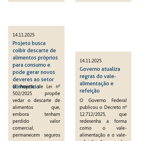
14.11.2025
Projeto busca
coibir descarte de
alimentos próprios
14.11.2025
para consumo e
Governo atualiza
pode gerar novos
regras do vale-
deveres ao setor
alimentação e
O Projeto de Lei nº
alimentício
refeição
502/2025 propõe
vedar o descarte de
O Governo Federal
alimentos que,
publicou o Decreto nº
embora tenham
12.712/2025, que
perdido valor
redesenha a forma
comercial,
como o vale-
permanecem seguros
alimentação e o vale-