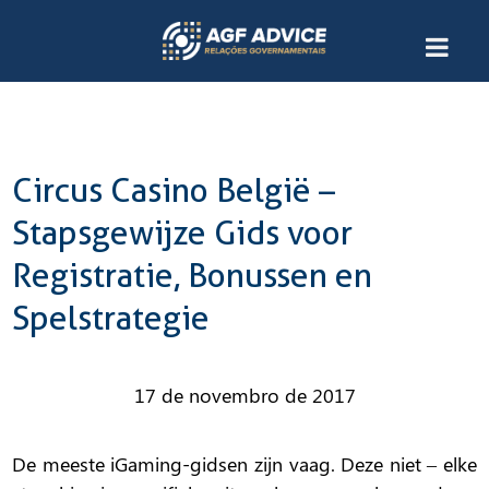
Circus Casino België –
Stapsgewijze Gids voor
Registratie, Bonussen en
Spelstrategie
17 de novembro de 2017
De meeste iGaming-gidsen zijn vaag. Deze niet – elke