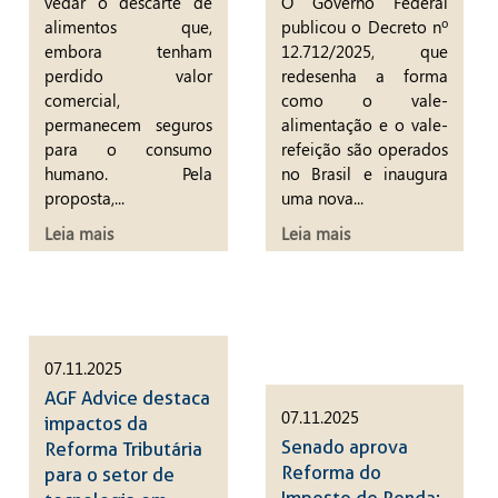
vedar o descarte de
O Governo Federal
alimentos que,
publicou o Decreto nº
embora tenham
12.712/2025, que
perdido valor
redesenha a forma
comercial,
como o vale-
permanecem seguros
alimentação e o vale-
para o consumo
refeição são operados
humano. Pela
no Brasil e inaugura
proposta,...
uma nova...
Leia mais
Leia mais
07.11.2025
AGF Advice destaca
07.11.2025
impactos da
Senado aprova
Reforma Tributária
Reforma do
para o setor de
Imposto de Renda: