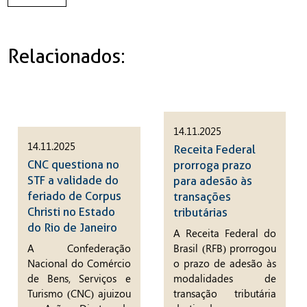
Relacionados:
14.11.2025
14.11.2025
Receita Federal
CNC questiona no
prorroga prazo
STF a validade do
para adesão às
feriado de Corpus
transações
Christi no Estado
tributárias
do Rio de Janeiro
A Receita Federal do
A Confederação
Brasil (RFB) prorrogou
Nacional do Comércio
o prazo de adesão às
de Bens, Serviços e
modalidades de
Turismo (CNC) ajuizou
transação tributária