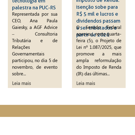
tecnologia em
isenção sobe para
palestra na PUC-RS
R$ 5 mil e lucros e
Representada por sua
CEO, Ana Paula
dividendos passam
Gaiesky, a AGF Advice
O Senado Federal
a ser tributados a
– Consultoria
aprovou, nesta quarta-
partir de 2026
Tributária e de
feira (5), o Projeto de
Relações
Lei nº 1.087/2025, que
Governamentais
promove a mais
participou, no dia 5 de
ampla reformulação
novembro, de evento
do Imposto de Renda
sobre...
(IR) das últimas...
Leia mais
Leia mais