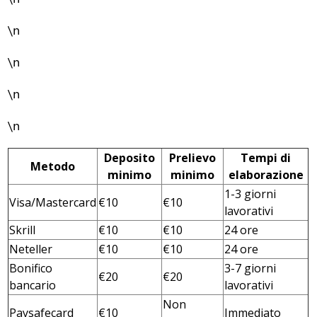
\n
\n
\n
\n
Deposito
Prelievo
Tempi di
Metodo
minimo
minimo
elaborazione
1-3 giorni
Visa/Mastercard
€10
€10
lavorativi
Skrill
€10
€10
24 ore
Neteller
€10
€10
24 ore
Bonifico
3-7 giorni
€20
€20
bancario
lavorativi
Non
Paysafecard
€10
Immediato