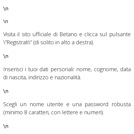
\n
\n
Visita il sito ufficiale di Betano e clicca sul pulsante
\”Registrati\” (di solito in alto a destra).
\n
Inserisci i tuoi dati personali: nome, cognome, data
di nascita, indirizzo e nazionalità.
\n
Scegli un nome utente e una password robusta
(minimo 8 caratteri, con lettere e numeri).
\n