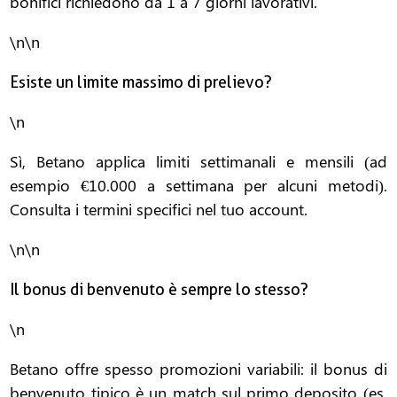
bonifici richiedono da 1 a 7 giorni lavorativi.
\n\n
Esiste un limite massimo di prelievo?
\n
Sì, Betano applica limiti settimanali e mensili (ad
esempio €10.000 a settimana per alcuni metodi).
Consulta i termini specifici nel tuo account.
\n\n
Il bonus di benvenuto è sempre lo stesso?
\n
Betano offre spesso promozioni variabili: il bonus di
benvenuto tipico è un match sul primo deposito (es.