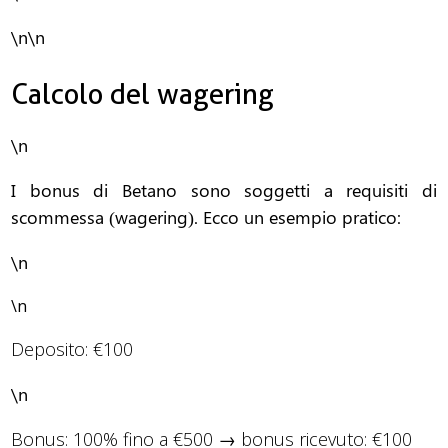
\n\n
Calcolo del wagering
\n
I bonus di Betano sono soggetti a requisiti di
scommessa (wagering). Ecco un esempio pratico:
\n
\n
Deposito: €100
\n
Bonus: 100% fino a €500 → bonus ricevuto: €100