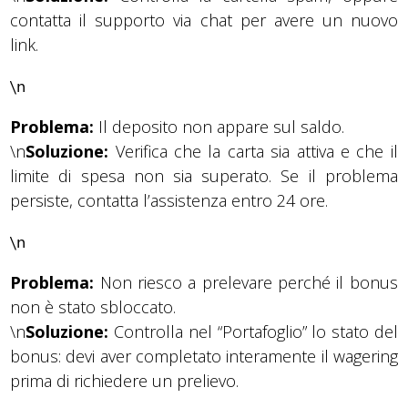
contatta il supporto via chat per avere un nuovo
link.
\n
Problema:
Il deposito non appare sul saldo.
\n
Soluzione:
Verifica che la carta sia attiva e che il
limite di spesa non sia superato. Se il problema
persiste, contatta l’assistenza entro 24 ore.
\n
Problema:
Non riesco a prelevare perché il bonus
non è stato sbloccato.
\n
Soluzione:
Controlla nel “Portafoglio” lo stato del
bonus: devi aver completato interamente il wagering
prima di richiedere un prelievo.