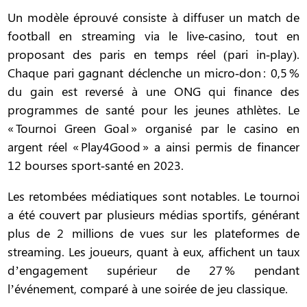
Un modèle éprouvé consiste à diffuser un match de
football en streaming via le live‑casino, tout en
proposant des paris en temps réel (pari in‑play).
Chaque pari gagnant déclenche un micro‑don : 0,5 %
du gain est reversé à une ONG qui finance des
programmes de santé pour les jeunes athlètes. Le
« Tournoi Green Goal » organisé par le casino en
argent réel « Play4Good » a ainsi permis de financer
12 bourses sport‑santé en 2023.
Les retombées médiatiques sont notables. Le tournoi
a été couvert par plusieurs médias sportifs, générant
plus de 2 millions de vues sur les plateformes de
streaming. Les joueurs, quant à eux, affichent un taux
d’engagement supérieur de 27 % pendant
l’événement, comparé à une soirée de jeu classique.