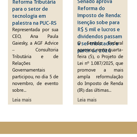
Senado aprova
Reforma Tributária
Reforma do
para o setor de
Imposto de Renda:
tecnologia em
isenção sobe para
palestra na PUC-RS
R$ 5 mil e lucros e
Representada por sua
CEO, Ana Paula
dividendos passam
Gaiesky, a AGF Advice
O Senado Federal
a ser tributados a
– Consultoria
aprovou, nesta quarta-
partir de 2026
Tributária e de
feira (5), o Projeto de
Relações
Lei nº 1.087/2025, que
Governamentais
promove a mais
participou, no dia 5 de
ampla reformulação
novembro, de evento
do Imposto de Renda
sobre...
(IR) das últimas...
Leia mais
Leia mais