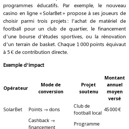
programmes éducatifs. Par exemple, le nouveau
casino en ligne « SolarBet » propose à ses joueurs de
choisir parmi trois projets : l’achat de matériel de
football pour un club de quartier, le financement
d’une bourse d’études sportives, ou la rénovation
d’un terrain de basket. Chaque 1 000 points équivaut
à 5 € de contribution directe.
Exemple d’impact
Montant
Mode de
Projet
annuel
Opérateur
conversion
soutenu
moyen
versé
Club de
SolarBet
Points → dons
45 000 €
football local
Cashback →
Programme
financement