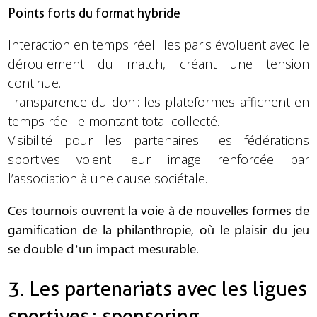
Points forts du format hybride
Interaction en temps réel : les paris évoluent avec le
déroulement du match, créant une tension
continue.
Transparence du don : les plateformes affichent en
temps réel le montant total collecté.
Visibilité pour les partenaires : les fédérations
sportives voient leur image renforcée par
l’association à une cause sociétale.
Ces tournois ouvrent la voie à de nouvelles formes de
gamification de la philanthropie, où le plaisir du jeu
se double d’un impact mesurable.
3. Les partenariats avec les ligues
sportives : sponsoring