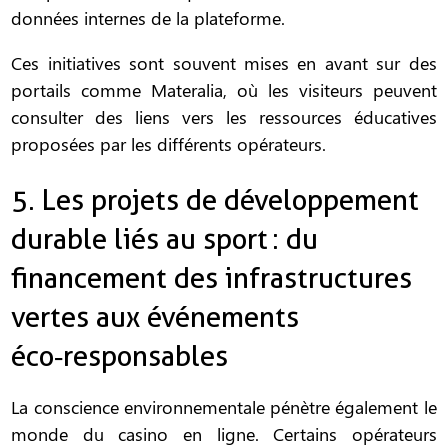
données internes de la plateforme.
Ces initiatives sont souvent mises en avant sur des
portails comme Materalia, où les visiteurs peuvent
consulter des liens vers les ressources éducatives
proposées par les différents opérateurs.
5. Les projets de développement
durable liés au sport : du
financement des infrastructures
vertes aux événements
éco‑responsables
La conscience environnementale pénètre également le
monde du casino en ligne. Certains opérateurs