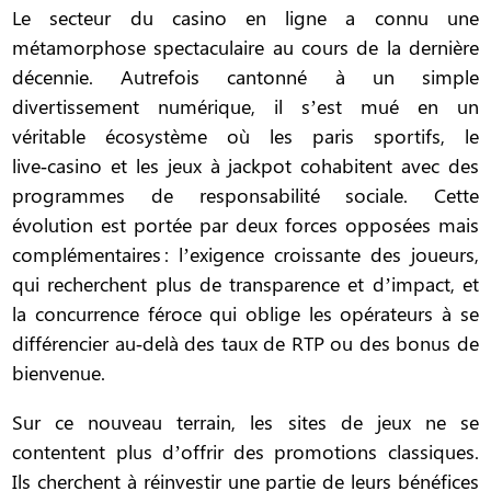
Le secteur du casino en ligne a connu une
métamorphose spectaculaire au cours de la dernière
décennie. Autrefois cantonné à un simple
divertissement numérique, il s’est mué en un
véritable écosystème où les paris sportifs, le
live‑casino et les jeux à jackpot cohabitent avec des
programmes de responsabilité sociale. Cette
évolution est portée par deux forces opposées mais
complémentaires : l’exigence croissante des joueurs,
qui recherchent plus de transparence et d’impact, et
la concurrence féroce qui oblige les opérateurs à se
différencier au‑delà des taux de RTP ou des bonus de
bienvenue.
Sur ce nouveau terrain, les sites de jeux ne se
contentent plus d’offrir des promotions classiques.
Ils cherchent à réinvestir une partie de leurs bénéfices