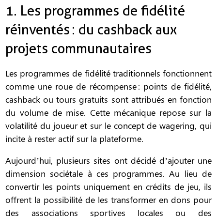
1. Les programmes de fidélité
réinventés : du cashback aux
projets communautaires
Les programmes de fidélité traditionnels fonctionnent
comme une roue de récompense : points de fidélité,
cashback ou tours gratuits sont attribués en fonction
du volume de mise. Cette mécanique repose sur la
volatilité du joueur et sur le concept de wagering, qui
incite à rester actif sur la plateforme.
Aujourd’hui, plusieurs sites ont décidé d’ajouter une
dimension sociétale à ces programmes. Au lieu de
convertir les points uniquement en crédits de jeu, ils
offrent la possibilité de les transformer en dons pour
des associations sportives locales ou des