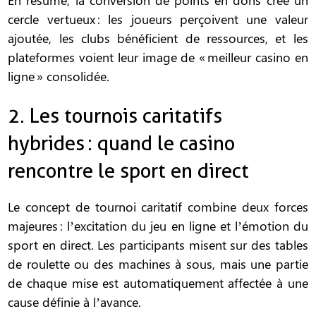
En résumé, la conversion de points en dons crée un
cercle vertueux : les joueurs perçoivent une valeur
ajoutée, les clubs bénéficient de ressources, et les
plateformes voient leur image de « meilleur casino en
ligne » consolidée.
2. Les tournois caritatifs
hybrides : quand le casino
rencontre le sport en direct
Le concept de tournoi caritatif combine deux forces
majeures : l’excitation du jeu en ligne et l’émotion du
sport en direct. Les participants misent sur des tables
de roulette ou des machines à sous, mais une partie
de chaque mise est automatiquement affectée à une
cause définie à l’avance.