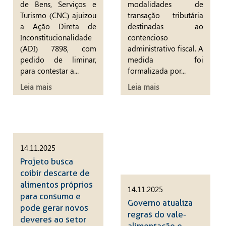
de Bens, Serviços e
modalidades de
Turismo (CNC) ajuizou
transação tributária
a Ação Direta de
destinadas ao
Inconstitucionalidade
contencioso
(ADI) 7898, com
administrativo fiscal. A
pedido de liminar,
medida foi
para contestar a...
formalizada por...
Leia mais
Leia mais
14.11.2025
Projeto busca
coibir descarte de
alimentos próprios
14.11.2025
para consumo e
Governo atualiza
pode gerar novos
regras do vale-
deveres ao setor
alimentação e