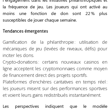
l’engagement dans les initiatives philanthropiques et
la fréquence de jeu. Les joueurs qui ont activé au
moins une fonction de don sont 22 % plus
susceptibles de jouer chaque semaine.
Tendances émergentes
Gamification de la philanthropie : utilisation de
mécaniques de jeu (levées de niveaux, défis) pour
inciter les dons.
Crypto‑donations : certains nouveaux casinos en
ligne acceptent les cryptomonnaies comme moyen
de financement direct des projets sportifs.
Plateformes d’enchères caritatives en temps réel :
les joueurs misent sur des performances sportives
et voient leurs gains redistribués instantanément.
Les perspectives indiquent que le modèle