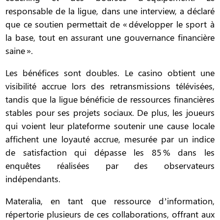
responsable de la ligue, dans une interview, a déclaré
que ce soutien permettait de « développer le sport à
la base, tout en assurant une gouvernance financière
saine ».
Les bénéfices sont doubles. Le casino obtient une
visibilité accrue lors des retransmissions télévisées,
tandis que la ligue bénéficie de ressources financières
stables pour ses projets sociaux. De plus, les joueurs
qui voient leur plateforme soutenir une cause locale
affichent une loyauté accrue, mesurée par un indice
de satisfaction qui dépasse les 85 % dans les
enquêtes réalisées par des observateurs
indépendants.
Materalia, en tant que ressource d’information,
répertorie plusieurs de ces collaborations, offrant aux