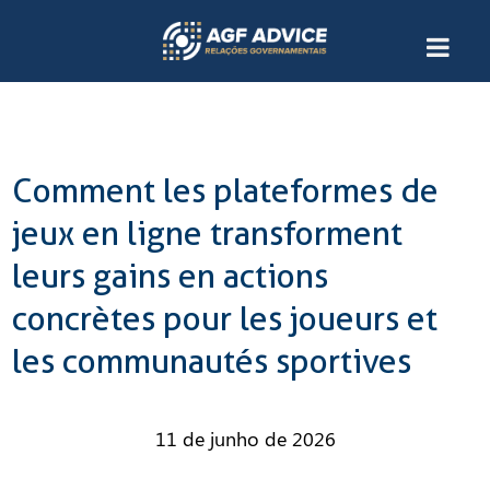
Comment les plateformes de
jeux en ligne transforment
leurs gains en actions
concrètes pour les joueurs et
les communautés sportives
11 de junho de 2026