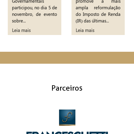
Governamentais
promove a mais
participou, no dia 5 de
ampla reformulação
novembro, de evento
do Imposto de Renda
sobre...
(IR) das últimas...
Leia mais
Leia mais
Parceiros