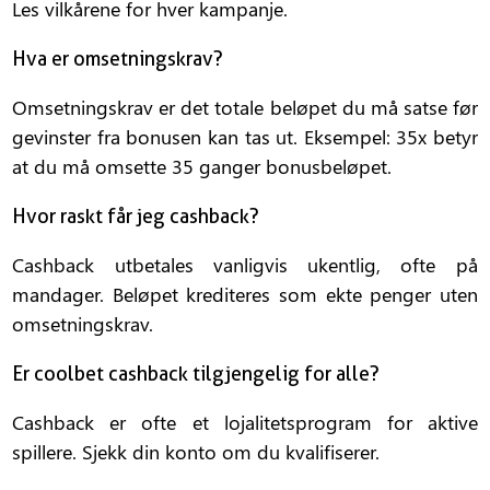
Les vilkårene for hver kampanje.
Hva er omsetningskrav?
Omsetningskrav er det totale beløpet du må satse før
gevinster fra bonusen kan tas ut. Eksempel: 35x betyr
at du må omsette 35 ganger bonusbeløpet.
Hvor raskt får jeg cashback?
Cashback utbetales vanligvis ukentlig, ofte på
mandager. Beløpet krediteres som ekte penger uten
omsetningskrav.
Er coolbet cashback tilgjengelig for alle?
Cashback er ofte et lojalitetsprogram for aktive
spillere. Sjekk din konto om du kvalifiserer.