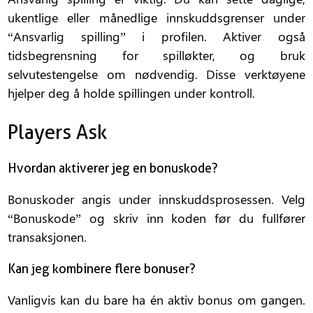
ukentlige eller månedlige innskuddsgrenser under
“Ansvarlig spilling” i profilen. Aktiver også
tidsbegrensning for spilløkter, og bruk
selvutestengelse om nødvendig. Disse verktøyene
hjelper deg å holde spillingen under kontroll.
Players Ask
Hvordan aktiverer jeg en bonuskode?
Bonuskoder angis under innskuddsprosessen. Velg
“Bonuskode” og skriv inn koden før du fullfører
transaksjonen.
Kan jeg kombinere flere bonuser?
Vanligvis kan du bare ha én aktiv bonus om gangen.