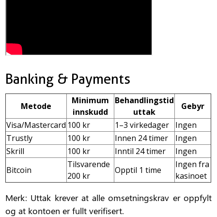
Banking & Payments
Minimum
Behandlingstid
Metode
Gebyr
innskudd
uttak
Visa/Mastercard
100 kr
1–3 virkedager
Ingen
Trustly
100 kr
Innen 24 timer
Ingen
Skrill
100 kr
Inntil 24 timer
Ingen
Tilsvarende
Ingen fra
Bitcoin
Opptil 1 time
200 kr
kasinoet
Merk: Uttak krever at alle omsetningskrav er oppfylt
og at kontoen er fullt verifisert.