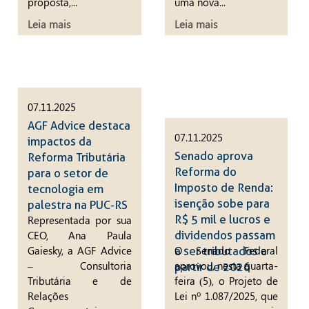
proposta,...
uma nova...
Leia mais
Leia mais
07.11.2025
AGF Advice destaca
07.11.2025
impactos da
Senado aprova
Reforma Tributária
Reforma do
para o setor de
Imposto de Renda:
tecnologia em
isenção sobe para
palestra na PUC-RS
R$ 5 mil e lucros e
Representada por sua
CEO, Ana Paula
dividendos passam
Gaiesky, a AGF Advice
O Senado Federal
a ser tributados a
– Consultoria
aprovou, nesta quarta-
partir de 2026
Tributária e de
feira (5), o Projeto de
Relações
Lei nº 1.087/2025, que