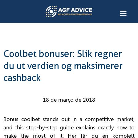
Coolbet bonuser: Slik regner
du ut verdien og maksimerer
cashback
18 de março de 2018
Bonus coolbet
stands out in a competitive market,
and this step-by-step guide explains exactly how to
make the most of it. Her får du en komplett