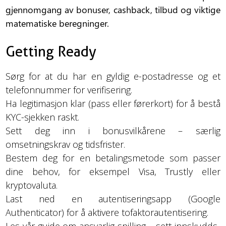
gjennomgang av bonuser, cashback, tilbud og viktige
matematiske beregninger.
Getting Ready
Sørg for at du har en gyldig e-postadresse og et
telefonnummer for verifisering.
Ha legitimasjon klar (pass eller førerkort) for å bestå
KYC-sjekken raskt.
Sett deg inn i bonusvilkårene – særlig
omsetningskrav og tidsfrister.
Bestem deg for en betalingsmetode som passer
dine behov, for eksempel Visa, Trustly eller
kryptovaluta.
Last ned en autentiseringsapp (Google
Authenticator) for å aktivere tofaktorautentisering.