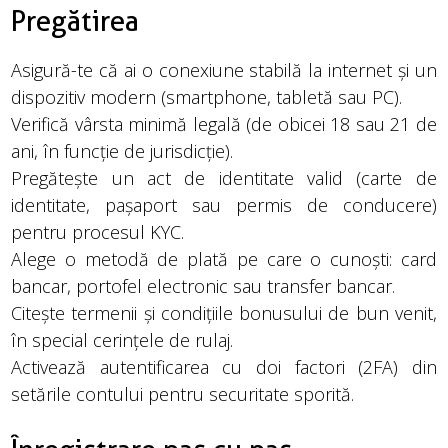
Pregătirea
Asigură-te că ai o conexiune stabilă la internet și un
dispozitiv modern (smartphone, tabletă sau PC).
Verifică vârsta minimă legală (de obicei 18 sau 21 de
ani, în funcție de jurisdicție).
Pregătește un act de identitate valid (carte de
identitate, pașaport sau permis de conducere)
pentru procesul KYC.
Alege o metodă de plată pe care o cunoști: card
bancar, portofel electronic sau transfer bancar.
Citește termenii și condițiile bonusului de bun venit,
în special cerințele de rulaj.
Activează autentificarea cu doi factori (2FA) din
setările contului pentru securitate sporită.