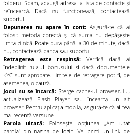
folderul Spam, adaugă adresa la lista de contacte și
reîncearcă. Dacă nu funcționează, contactează
suportul.
Depunerea nu apare în cont:
Asigură-te că ai
folosit metoda corectă și că suma nu depășește
limita zilnică. Poate dura până la 30 de minute; dacă
nu, contactează banca sau suportul.
Retragerea este respinsă:
Verifică dacă ai
îndeplinit rulajul bonusului și dacă documentele
KYC sunt aprobate. Limitele de retragere pot fi, de
asemenea, o cauză.
Jocul nu se încarcă:
Șterge cache-ul browserului,
actualizează Flash Player sau încearcă un alt
browser. Pentru aplicația mobilă, asigură-te că ai cea
mai recentă versiune.
Parola uitată:
Folosește opțiunea „Am uitat
parola” din pagina de login. Vei primi un link de