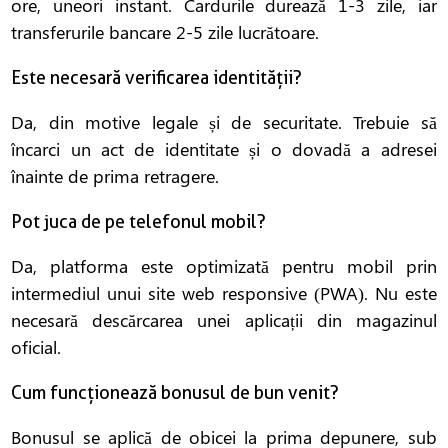
ore, uneori instant. Cardurile durează 1-3 zile, iar
transferurile bancare 2-5 zile lucrătoare.
Este necesară verificarea identității?
Da, din motive legale și de securitate. Trebuie să
încarci un act de identitate și o dovadă a adresei
înainte de prima retragere.
Pot juca de pe telefonul mobil?
Da, platforma este optimizată pentru mobil prin
intermediul unui site web responsive (PWA). Nu este
necesară descărcarea unei aplicații din magazinul
oficial.
Cum funcționează bonusul de bun venit?
Bonusul se aplică de obicei la prima depunere, sub