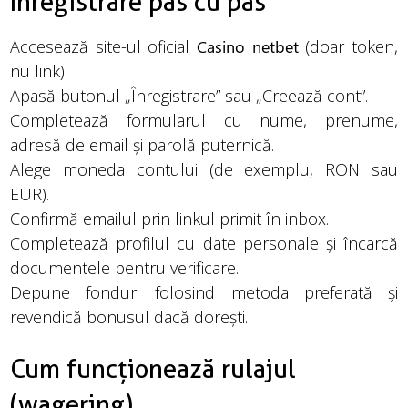
Înregistrare pas cu pas
Accesează site-ul oficial
Casino netbet
(doar token,
nu link).
Apasă butonul „Înregistrare” sau „Creează cont”.
Completează formularul cu nume, prenume,
adresă de email și parolă puternică.
Alege moneda contului (de exemplu, RON sau
EUR).
Confirmă emailul prin linkul primit în inbox.
Completează profilul cu date personale și încarcă
documentele pentru verificare.
Depune fonduri folosind metoda preferată și
revendică bonusul dacă dorești.
Cum funcționează rulajul
(wagering)