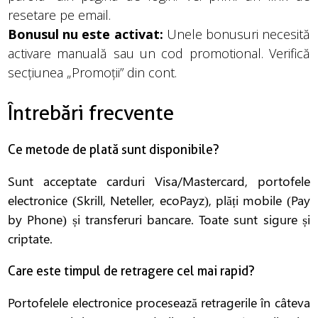
resetare pe email.
Bonusul nu este activat:
Unele bonusuri necesită
activare manuală sau un cod promotional. Verifică
secțiunea „Promoții” din cont.
Întrebări frecvente
Ce metode de plată sunt disponibile?
Sunt acceptate carduri Visa/Mastercard, portofele
electronice (Skrill, Neteller, ecoPayz), plăți mobile (Pay
by Phone) și transferuri bancare. Toate sunt sigure și
criptate.
Care este timpul de retragere cel mai rapid?
Portofelele electronice procesează retragerile în câteva