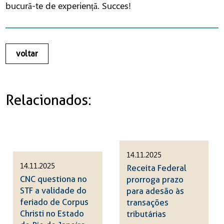
bucură-te de experiență. Succes!
voltar
Relacionados:
14.11.2025
14.11.2025
Receita Federal
CNC questiona no
prorroga prazo
STF a validade do
para adesão às
feriado de Corpus
transações
Christi no Estado
tributárias