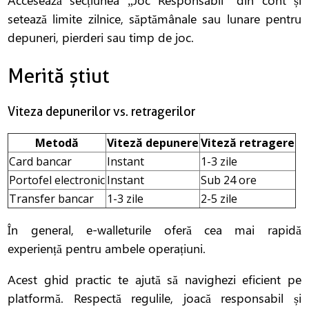
setează limite zilnice, săptămânale sau lunare pentru
depuneri, pierderi sau timp de joc.
Merită știut
Viteza depunerilor vs. retragerilor
Metodă
Viteză depunere
Viteză retragere
Card bancar
Instant
1-3 zile
Portofel electronic
Instant
Sub 24 ore
Transfer bancar
1-3 zile
2-5 zile
În general, e-walleturile oferă cea mai rapidă
experiență pentru ambele operațiuni.
Acest ghid practic te ajută să navighezi eficient pe
platformă. Respectă regulile, joacă responsabil și