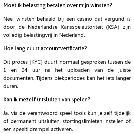
Moet ik belasting betalen over mijn winsten?
Nee, winsten behaald bij een casino dat vergund is
door de Nederlandse Kansspelautoriteit (KSA) zijn
volledig belastingvrij in Nederland.
Hoe lang duurt accountverificatie?
Dit proces (KYC) duurt normaal gesproken tussen de
1 en 24 uur na het uploaden van de juiste
documenten. Tijdens piekperiodes kan het iets langer
duren.
Kan ik mezelf uitsluiten van spelen?
Ja, via de verantwoord speel tools kun je zelf tijdelijk
of permanent uitsluiten, stortingslimieten instellen of
een speeltijdrempel activeren.