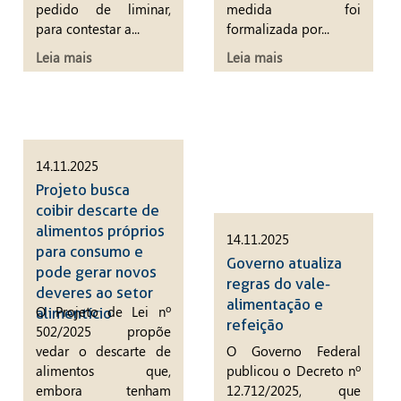
pedido de liminar,
medida foi
para contestar a...
formalizada por...
Leia mais
Leia mais
14.11.2025
Projeto busca
coibir descarte de
alimentos próprios
14.11.2025
para consumo e
Governo atualiza
pode gerar novos
regras do vale-
deveres ao setor
alimentação e
O Projeto de Lei nº
alimentício
refeição
502/2025 propõe
vedar o descarte de
O Governo Federal
alimentos que,
publicou o Decreto nº
embora tenham
12.712/2025, que