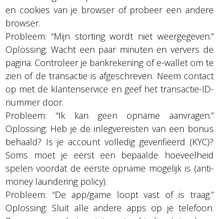
en cookies van je browser of probeer een andere
browser.
Probleem: “Mijn storting wordt niet weergegeven.”
Oplossing: Wacht een paar minuten en ververs de
pagina. Controleer je bankrekening of e-wallet om te
zien of de transactie is afgeschreven. Neem contact
op met de klantenservice en geef het transactie-ID-
nummer door.
Probleem: “Ik kan geen opname aanvragen.”
Oplossing: Heb je de inlegvereisten van een bonus
behaald? Is je account volledig geverifieerd (KYC)?
Soms moet je eerst een bepaalde hoeveelheid
spelen voordat de eerste opname mogelijk is (anti-
money laundering policy).
Probleem: “De app/game loopt vast of is traag.”
Oplossing: Sluit alle andere apps op je telefoon.