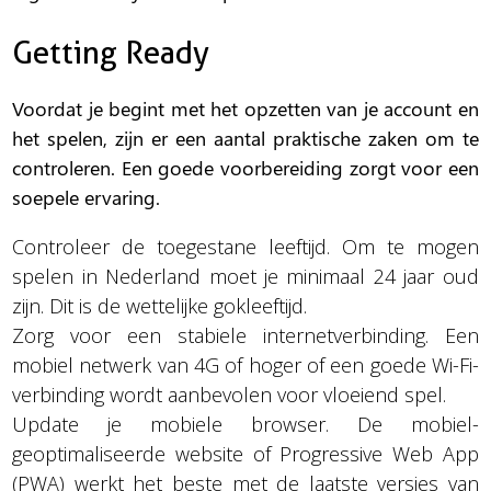
Getting Ready
Voordat je begint met het opzetten van je account en
het spelen, zijn er een aantal praktische zaken om te
controleren. Een goede voorbereiding zorgt voor een
soepele ervaring.
Controleer de toegestane leeftijd. Om te mogen
spelen in Nederland moet je minimaal 24 jaar oud
zijn. Dit is de wettelijke gokleeftijd.
Zorg voor een stabiele internetverbinding. Een
mobiel netwerk van 4G of hoger of een goede Wi-Fi-
verbinding wordt aanbevolen voor vloeiend spel.
Update je mobiele browser. De mobiel-
geoptimaliseerde website of Progressive Web App
(PWA) werkt het beste met de laatste versies van