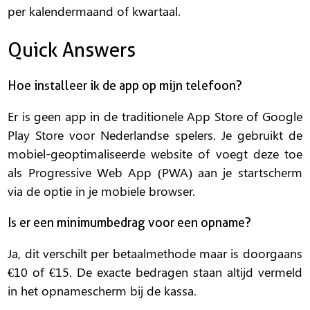
per kalendermaand of kwartaal.
Quick Answers
Hoe installeer ik de app op mijn telefoon?
Er is geen app in de traditionele App Store of Google
Play Store voor Nederlandse spelers. Je gebruikt de
mobiel-geoptimaliseerde website of voegt deze toe
als Progressive Web App (PWA) aan je startscherm
via de optie in je mobiele browser.
Is er een minimumbedrag voor een opname?
Ja, dit verschilt per betaalmethode maar is doorgaans
€10 of €15. De exacte bedragen staan altijd vermeld
in het opnamescherm bij de kassa.