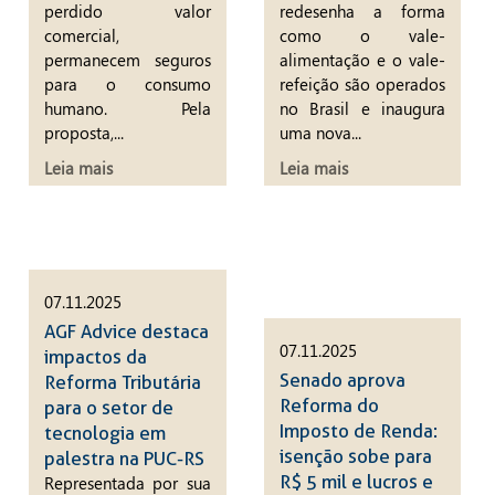
perdido valor
redesenha a forma
comercial,
como o vale-
permanecem seguros
alimentação e o vale-
para o consumo
refeição são operados
humano. Pela
no Brasil e inaugura
proposta,...
uma nova...
Leia mais
Leia mais
07.11.2025
AGF Advice destaca
07.11.2025
impactos da
Senado aprova
Reforma Tributária
Reforma do
para o setor de
Imposto de Renda:
tecnologia em
isenção sobe para
palestra na PUC-RS
R$ 5 mil e lucros e
Representada por sua