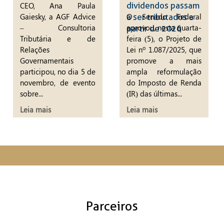
CEO, Ana Paula
dividendos passam
Gaiesky, a AGF Advice
O Senado Federal
a ser tributados a
– Consultoria
aprovou, nesta quarta-
partir de 2026
Tributária e de
feira (5), o Projeto de
Relações
Lei nº 1.087/2025, que
Governamentais
promove a mais
participou, no dia 5 de
ampla reformulação
novembro, de evento
do Imposto de Renda
sobre...
(IR) das últimas...
Leia mais
Leia mais
Parceiros