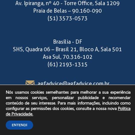
Av. Ipiranga, nº 40 - Torre Office, Sala 1209
Praia de Belas – 90.160-090
(51) 3573-0573
Brasília - DF
SHS, Quadra 06 – Brasil 21, Bloco A, Sala 501
Asa Sul, 70.316-102
(61) 2193-1315
agfadvice@agfadvice.com.br
Nós usamos cookies semelhantes para melhorar a sua experiência
em nossos serviços, personalizar publicidade e recomendar
Segunda a sexta-feira,
conteúdo de seu interesse. Para mais informações, incluindo como
configurar as permissões dos cookies, consulte a nossa nova
Politica
das 9h às 18h30.
de Privacidade.
ENTENDI