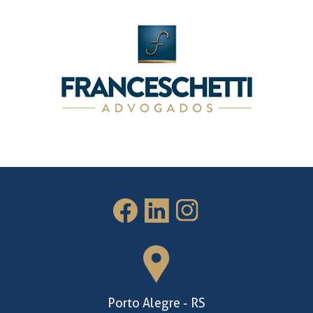
Porto Alegre - RS