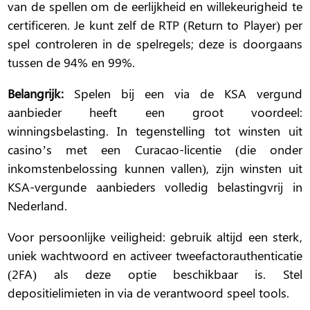
van de spellen om de eerlijkheid en willekeurigheid te
certificeren. Je kunt zelf de RTP (Return to Player) per
spel controleren in de spelregels; deze is doorgaans
tussen de 94% en 99%.
Belangrijk:
Spelen bij een via de KSA vergund
aanbieder heeft een groot voordeel:
winningsbelasting. In tegenstelling tot winsten uit
casino’s met een Curacao-licentie (die onder
inkomstenbelossing kunnen vallen), zijn winsten uit
KSA-vergunde aanbieders volledig belastingvrij in
Nederland.
Voor persoonlijke veiligheid: gebruik altijd een sterk,
uniek wachtwoord en activeer tweefactorauthenticatie
(2FA) als deze optie beschikbaar is. Stel
depositielimieten in via de verantwoord speel tools.