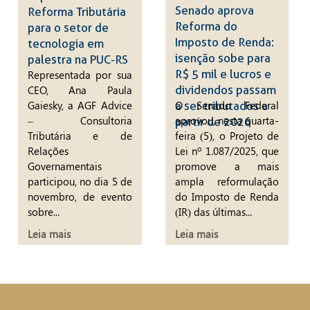
Senado aprova
Reforma Tributária
Reforma do
para o setor de
Imposto de Renda:
tecnologia em
isenção sobe para
palestra na PUC-RS
R$ 5 mil e lucros e
Representada por sua
CEO, Ana Paula
dividendos passam
Gaiesky, a AGF Advice
O Senado Federal
a ser tributados a
– Consultoria
aprovou, nesta quarta-
partir de 2026
Tributária e de
feira (5), o Projeto de
Relações
Lei nº 1.087/2025, que
Governamentais
promove a mais
participou, no dia 5 de
ampla reformulação
novembro, de evento
do Imposto de Renda
sobre...
(IR) das últimas...
Leia mais
Leia mais