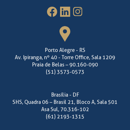
Porto Alegre - RS
Av. Ipiranga, nº 40 - Torre Office, Sala 1209
Praia de Belas – 90.160-090
(51) 3573-0573
Brasília - DF
SHS, Quadra 06 – Brasil 21, Bloco A, Sala 501
Asa Sul, 70.316-102
(61) 2193-1315