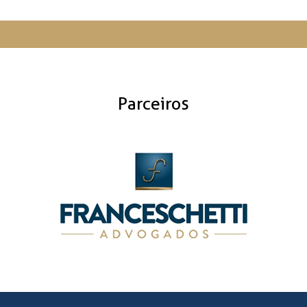
Parceiros