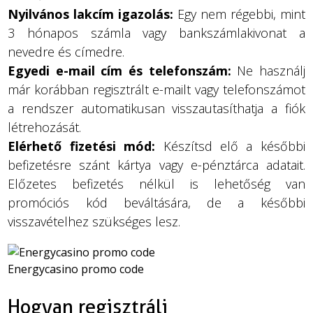
Nyilvános lakcím igazolás:
Egy nem régebbi, mint
3 hónapos számla vagy bankszámlakivonat a
nevedre és címedre.
Egyedi e-mail cím és telefonszám:
Ne használj
már korábban regisztrált e-mailt vagy telefonszámot
a rendszer automatikusan visszautasíthatja a fiók
létrehozását.
Elérhető fizetési mód:
Készítsd elő a későbbi
befizetésre szánt kártya vagy e-pénztárca adatait.
Előzetes befizetés nélkül is lehetőség van
promóciós kód beváltására, de a későbbi
visszavételhez szükséges lesz.
Energycasino promo code
Hogyan regisztrálj