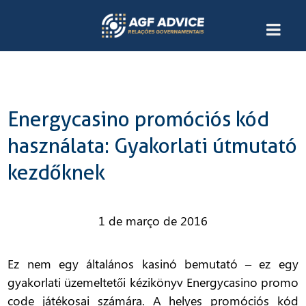
Energycasino promóciós kód
használata: Gyakorlati útmutató
kezdőknek
1 de março de 2016
Ez nem egy általános kasinó bemutató – ez egy
gyakorlati üzemeltetői kézikönyv
Energycasino promo
code
játékosai számára. A helyes promóciós kód