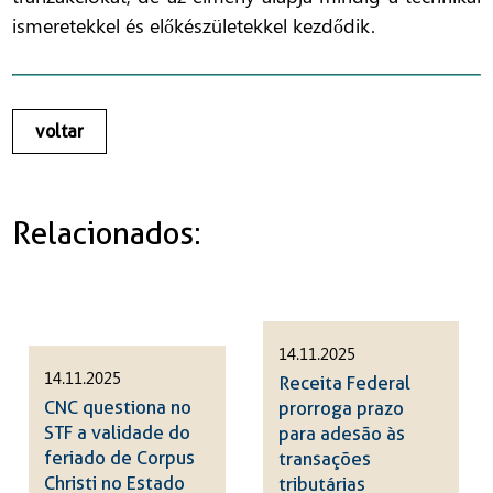
ismeretekkel és előkészületekkel kezdődik.
voltar
Relacionados:
14.11.2025
14.11.2025
Receita Federal
CNC questiona no
prorroga prazo
STF a validade do
para adesão às
feriado de Corpus
transações
Christi no Estado
tributárias