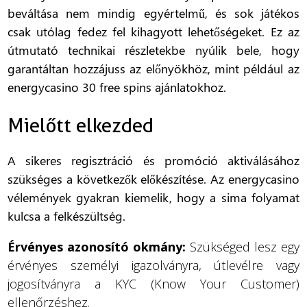
beváltása nem mindig egyértelmű, és sok játékos
csak utólag fedez fel kihagyott lehetőségeket. Ez az
útmutató technikai részletekbe nyúlik bele, hogy
garantáltan hozzájuss az előnyökhöz, mint például az
energycasino 30 free spins ajánlatokhoz.
Mielőtt elkezded
A sikeres regisztráció és promóció aktiválásához
szükséges a következők előkészítése. Az energycasino
vélemények gyakran kiemelik, hogy a sima folyamat
kulcsa a felkészültség.
Érvényes azonosító okmány:
Szükséged lesz egy
érvényes személyi igazolványra, útlevélre vagy
jogosítványra a KYC (Know Your Customer)
ellenőrzéshez.