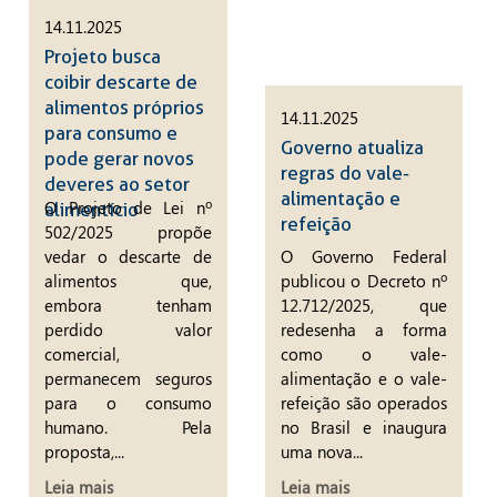
14.11.2025
Projeto busca
coibir descarte de
alimentos próprios
14.11.2025
para consumo e
Governo atualiza
pode gerar novos
regras do vale-
deveres ao setor
alimentação e
O Projeto de Lei nº
alimentício
refeição
502/2025 propõe
vedar o descarte de
O Governo Federal
alimentos que,
publicou o Decreto nº
embora tenham
12.712/2025, que
perdido valor
redesenha a forma
comercial,
como o vale-
permanecem seguros
alimentação e o vale-
para o consumo
refeição são operados
humano. Pela
no Brasil e inaugura
proposta,...
uma nova...
Leia mais
Leia mais