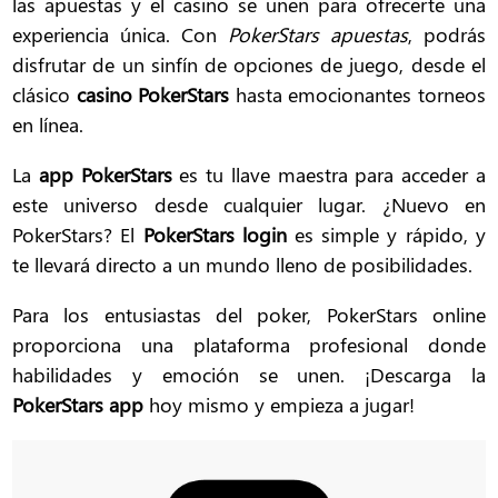
las apuestas y el casino se unen para ofrecerte una
experiencia única. Con
PokerStars apuestas
, podrás
disfrutar de un sinfín de opciones de juego, desde el
clásico
casino PokerStars
hasta emocionantes torneos
en línea.
La
app PokerStars
es tu llave maestra para acceder a
este universo desde cualquier lugar. ¿Nuevo en
PokerStars? El
PokerStars login
es simple y rápido, y
te llevará directo a un mundo lleno de posibilidades.
Para los entusiastas del poker,
PokerStars online
proporciona una plataforma profesional donde
habilidades y emoción se unen. ¡Descarga la
PokerStars app
hoy mismo y empieza a jugar!