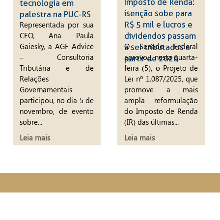
Imposto de Renda:
tecnologia em
isenção sobe para
palestra na PUC-RS
R$ 5 mil e lucros e
Representada por sua
CEO, Ana Paula
dividendos passam
Gaiesky, a AGF Advice
O Senado Federal
a ser tributados a
– Consultoria
aprovou, nesta quarta-
partir de 2026
Tributária e de
feira (5), o Projeto de
Relações
Lei nº 1.087/2025, que
Governamentais
promove a mais
participou, no dia 5 de
ampla reformulação
novembro, de evento
do Imposto de Renda
sobre...
(IR) das últimas...
Leia mais
Leia mais