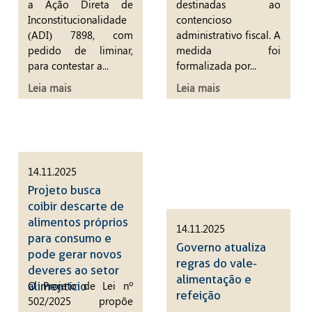
a Ação Direta de
destinadas ao
Inconstitucionalidade
contencioso
(ADI) 7898, com
administrativo fiscal. A
pedido de liminar,
medida foi
para contestar a...
formalizada por...
Leia mais
Leia mais
14.11.2025
Projeto busca
coibir descarte de
alimentos próprios
14.11.2025
para consumo e
Governo atualiza
pode gerar novos
regras do vale-
deveres ao setor
alimentação e
O Projeto de Lei nº
alimentício
refeição
502/2025 propõe