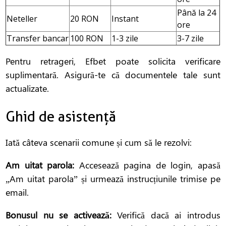
Până la 24
Neteller
20 RON
Instant
ore
Transfer bancar
100 RON
1-3 zile
3-7 zile
Pentru retrageri, Efbet poate solicita verificare
suplimentară. Asigură-te că documentele tale sunt
actualizate.
Ghid de asistență
Iată câteva scenarii comune și cum să le rezolvi:
Am uitat parola:
Accesează pagina de login, apasă
„Am uitat parola” și urmează instrucțiunile trimise pe
email.
Bonusul nu se activează:
Verifică dacă ai introdus