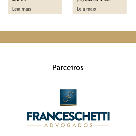
Leia mais
Leia mais
Parceiros