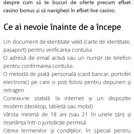
despre cum să te bucuri de oferte precum efbet
casino bonus și să navighezi în efbet live casino.
Ce ai nevoie înainte de a începe
Un document de identitate valid (carte de identitate,
pașaport) pentru verificarea contului.
O adresă de email activă sau un număr de telefon
pentru confirmarea contului.
O metodă de plată personală (card bancar, portofel
electronic) pe care o poți folosi pentru depuneri și
retrageri.
Conexiune stabilă la internet și un dispozitiv
modern (desktop, tabletă sau mobil).
Vârsta minimă de 18 ani (sau 21 în unele țări) și
reședința într-o jurisdicție permisă.
Citirea termenilor și condițiilor, în special pentru