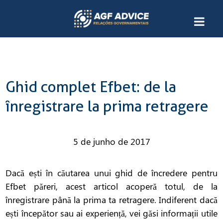
Ghid complet Efbet: de la
înregistrare la prima retragere
5 de junho de 2017
Dacă ești în căutarea unui ghid de încredere pentru
Efbet păreri
, acest articol acoperă totul, de la
înregistrare până la prima ta retragere. Indiferent dacă
ești începător sau ai experiență, vei găsi informații utile