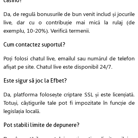
casino?
Da, de regulă bonusurile de bun venit includ și jocurile
live, dar cu o contribuție mai mică la rulaj (de
exemplu, 10-20%). Verifică termenii.
Cum contactez suportul?
Poți folosi chatul live, emailul sau numărul de telefon
afișat pe site. Chatul live este disponibil 24/7.
Este sigur să joc la Efbet?
Da, platforma folosește criptare SSL și este licențiată.
Totuși, câștigurile tale pot fi impozitate în funcție de
legislația locală.
Pot stabili limite de depunere?