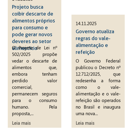
Projeto busca
coibir descarte de
alimentos próprios
14.11.2025
para consumo e
Governo atualiza
pode gerar novos
regras do vale-
deveres ao setor
alimentação e
O Projeto de Lei nº
alimentício
refeição
502/2025 propõe
vedar o descarte de
O Governo Federal
alimentos que,
publicou o Decreto nº
embora tenham
12.712/2025, que
perdido valor
redesenha a forma
comercial,
como o vale-
permanecem seguros
alimentação e o vale-
para o consumo
refeição são operados
humano. Pela
no Brasil e inaugura
proposta,...
uma nova...
Leia mais
Leia mais