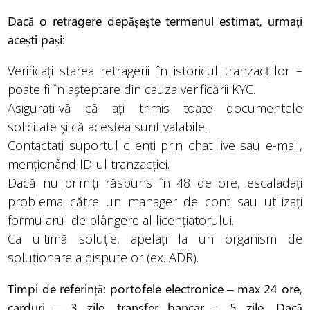
Dacă o retragere depășește termenul estimat, urmați
acești pași:
Verificați starea retragerii în istoricul tranzacțiilor –
poate fi în așteptare din cauza verificării KYC.
Asigurați-vă că ați trimis toate documentele
solicitate și că acestea sunt valabile.
Contactați suportul clienți prin chat live sau e-mail,
menționând ID-ul tranzacției.
Dacă nu primiți răspuns în 48 de ore, escaladați
problema către un manager de cont sau utilizați
formularul de plângere al licențiatorului.
Ca ultimă soluție, apelați la un organism de
soluționare a disputelor (ex. ADR).
Timpi de referință: portofele electronice – max 24 ore,
carduri – 3 zile, transfer bancar – 5 zile. Dacă