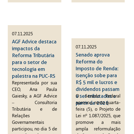
07.11.2025
AGF Advice destaca
07.11.2025
impactos da
Senado aprova
Reforma Tributária
Reforma do
para o setor de
Imposto de Renda:
tecnologia em
isenção sobe para
palestra na PUC-RS
R$ 5 mil e lucros e
Representada por sua
CEO, Ana Paula
dividendos passam
Gaiesky, a AGF Advice
O Senado Federal
a ser tributados a
– Consultoria
aprovou, nesta quarta-
partir de 2026
Tributária e de
feira (5), o Projeto de
Relações
Lei nº 1.087/2025, que
Governamentais
promove a mais
participou, no dia 5 de
ampla reformulação