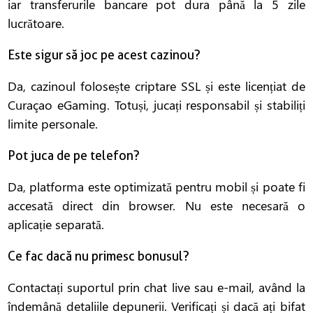
iar transferurile bancare pot dura până la 5 zile
lucrătoare.
Este sigur să joc pe acest cazinou?
Da, cazinoul folosește criptare SSL și este licențiat de
Curaçao eGaming. Totuși, jucați responsabil și stabiliți
limite personale.
Pot juca de pe telefon?
Da, platforma este optimizată pentru mobil și poate fi
accesată direct din browser. Nu este necesară o
aplicație separată.
Ce fac dacă nu primesc bonusul?
Contactați suportul prin chat live sau e-mail, având la
îndemână detaliile depunerii. Verificați și dacă ați bifat