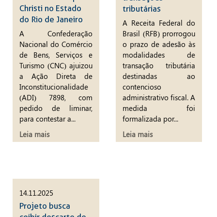
Christi no Estado
tributárias
do Rio de Janeiro
A Receita Federal do
A Confederação
Brasil (RFB) prorrogou
Nacional do Comércio
o prazo de adesão às
de Bens, Serviços e
modalidades de
Turismo (CNC) ajuizou
transação tributária
a Ação Direta de
destinadas ao
Inconstitucionalidade
contencioso
(ADI) 7898, com
administrativo fiscal. A
pedido de liminar,
medida foi
para contestar a...
formalizada por...
Leia mais
Leia mais
14.11.2025
Projeto busca