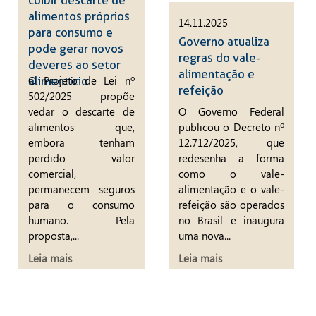
coibir descarte de
alimentos próprios
14.11.2025
para consumo e
Governo atualiza
pode gerar novos
regras do vale-
deveres ao setor
alimentação e
O Projeto de Lei nº
alimentício
refeição
502/2025 propõe
vedar o descarte de
O Governo Federal
alimentos que,
publicou o Decreto nº
embora tenham
12.712/2025, que
perdido valor
redesenha a forma
comercial,
como o vale-
permanecem seguros
alimentação e o vale-
para o consumo
refeição são operados
humano. Pela
no Brasil e inaugura
proposta,...
uma nova...
Leia mais
Leia mais