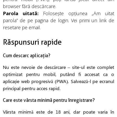
browser fără descărcare.
Parola uitată:
Folosește opțiunea „Am uitat
parola” de pe pagina de login. Vei primi un link de
resetare pe email.
Răspunsuri rapide
Cum descarc aplicația?
Nu este nevoie de descărcare – site-ul este complet
optimizat pentru mobil, putând fi accesat ca o
aplicație web progresivă (PWA). Salvează-l pe ecranul
principal pentru acces rapid.
Care este vârsta minimă pentru înregistrare?
Vârsta minimă este de 18 ani, dar poate varia în