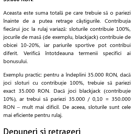
Aceasta este suma totală pe care trebuie să o pariezi
înainte de a putea retrage câștigurile. Contribuția
fiecărui joc la rulaj variază: sloturile contribuie 100%,
jocurile de masă (de exemplu, blackjack) contribuie de
obicei 10-20%, iar pariurile sportive pot contribui
diferit. Verifică întotdeauna termenii specifici ai
bonusului.
Exemplu practic: pentru a îndeplini 35.000 RON, dacă
joci sloturi cu contribuție 100%, trebuie să pariezi
exact 35.000 RON. Dacă joci blackjack (contribuție
10%), ar trebui să pariezi 35.000 / 0,10 = 350.000
RON – mult mai dificil. De aceea, sloturile sunt cele
mai eficiente pentru rulaj.
Depuneri și retrageri