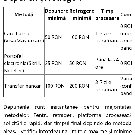
Depunere
Retragere
Timp
Metodă
Comis
minimă
minimă
procesare
0 RON
Card bancar
1-3 zile
(uneor
50 RON
100 RON
(Visa/Mastercard)
lucrătoare
comis
banca
Portofel
Până la 24
electronic (Skrill,
25 RON
50 RON
0 RON
ore
Neteller)
Variab
3-7 zile
Transfer bancar
100 RON
200 RON
(conf
lucrătoare
băncii
Depunerile sunt instantanee pentru majoritatea
metodelor. Pentru retrageri, platforma procesează
solicitările rapid, dar timpul final depinde de metoda
aleasă. Verifică întotdeauna limitele maxime și minime