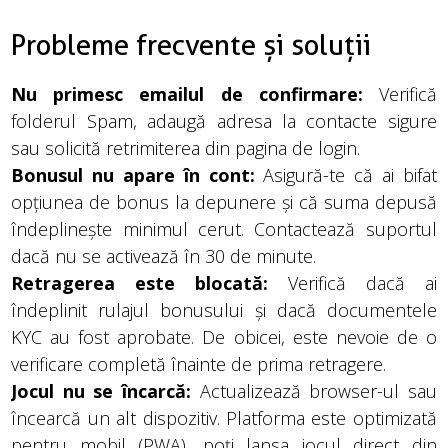
Probleme frecvente și soluții
Nu primesc emailul de confirmare:
Verifică
folderul Spam, adaugă adresa la contacte sigure
sau solicită retrimiterea din pagina de login.
Bonusul nu apare în cont:
Asigură-te că ai bifat
opțiunea de bonus la depunere și că suma depusă
îndeplinește minimul cerut. Contactează suportul
dacă nu se activează în 30 de minute.
Retragerea este blocată:
Verifică dacă ai
îndeplinit rulajul bonusului și dacă documentele
KYC au fost aprobate. De obicei, este nevoie de o
verificare completă înainte de prima retragere.
Jocul nu se încarcă:
Actualizează browser-ul sau
încearcă un alt dispozitiv. Platforma este optimizată
pentru mobil (PWA), poți lansa jocul direct din