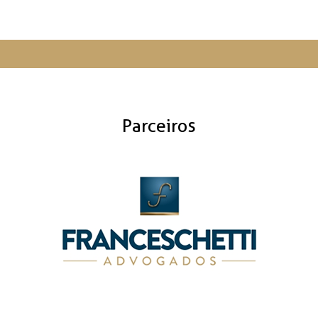
Parceiros