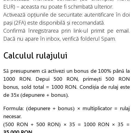
EUR) – aceasta nu poate fi schimbată ulterior.
Activează opțiunile de securitate: autentificare în doi
pași (2FA) este disponibilă și recomandată.
Confirmă înregistrarea prin link-ul primit pe email.
Dacă nu apare în inbox, verifică folderul Spam.
Calculul rulajului
Să presupunem că activezi un bonus de 100% până la
1000 RON. Depui 500 RON, primești 500 RON
bonus, sold total = 1000 RON. Condiția de rulaj este
de 35x (depunere + bonus).
Formula: (depunere + bonus) × multiplicator = rulaj
necesar.
(500 RON + 500 RON) × 35 = 1000 RON × 35 =
35.000 RON
.