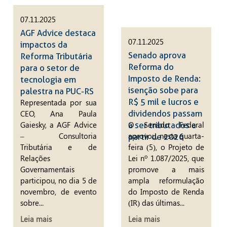
07.11.2025
AGF Advice destaca
07.11.2025
impactos da
Senado aprova
Reforma Tributária
Reforma do
para o setor de
Imposto de Renda:
tecnologia em
isenção sobe para
palestra na PUC-RS
R$ 5 mil e lucros e
Representada por sua
CEO, Ana Paula
dividendos passam
Gaiesky, a AGF Advice
O Senado Federal
a ser tributados a
– Consultoria
aprovou, nesta quarta-
partir de 2026
Tributária e de
feira (5), o Projeto de
Relações
Lei nº 1.087/2025, que
Governamentais
promove a mais
participou, no dia 5 de
ampla reformulação
novembro, de evento
do Imposto de Renda
sobre...
(IR) das últimas...
Leia mais
Leia mais