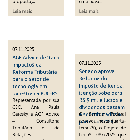
proposta,...
uma nova...
Leia mais
Leia mais
07.11.2025
AGF Advice destaca
07.11.2025
impactos da
Senado aprova
Reforma Tributária
Reforma do
para o setor de
Imposto de Renda:
tecnologia em
isenção sobe para
palestra na PUC-RS
R$ 5 mil e lucros e
Representada por sua
CEO, Ana Paula
dividendos passam
Gaiesky, a AGF Advice
O Senado Federal
a ser tributados a
– Consultoria
aprovou, nesta quarta-
partir de 2026
Tributária e de
feira (5), o Projeto de
Relações
Lei nº 1.087/2025, que