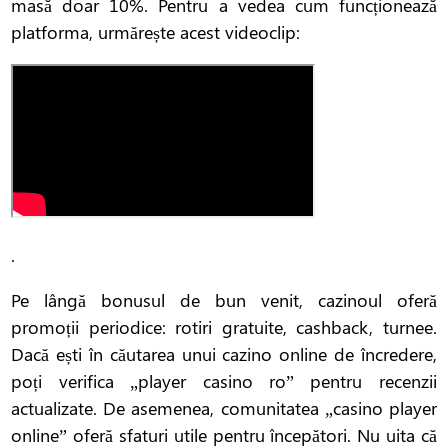
masă doar 10%. Pentru a vedea cum funcționează
platforma, urmărește acest videoclip:
.
Pe lângă bonusul de bun venit, cazinoul oferă
promoții periodice: rotiri gratuite, cashback, turnee.
Dacă ești în căutarea unui cazino online de încredere,
poți verifica „player casino ro” pentru recenzii
actualizate. De asemenea, comunitatea „casino player
online” oferă sfaturi utile pentru începători. Nu uita că