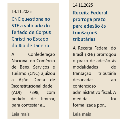
14.11.2025
14.11.2025
Receita Federal
CNC questiona no
prorroga prazo
STF a validade do
para adesão às
feriado de Corpus
transações
Christi no Estado
tributárias
do Rio de Janeiro
A Receita Federal do
A Confederação
Brasil (RFB) prorrogou
Nacional do Comércio
o prazo de adesão às
de Bens, Serviços e
modalidades de
Turismo (CNC) ajuizou
transação tributária
a Ação Direta de
destinadas ao
Inconstitucionalidade
contencioso
(ADI) 7898, com
administrativo fiscal. A
pedido de liminar,
medida foi
para contestar a...
formalizada por...
Leia mais
Leia mais