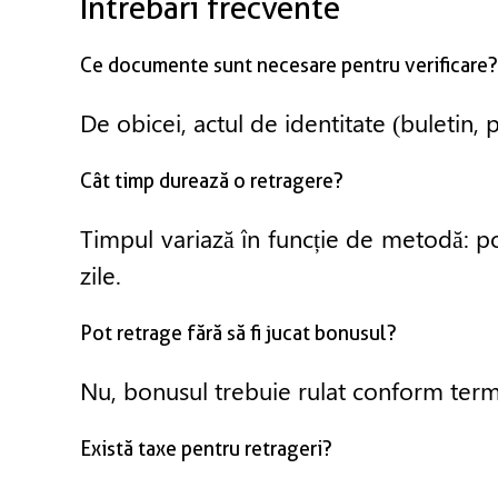
Întrebări frecvente
Ce documente sunt necesare pentru verificare?
De obicei, actul de identitate (buletin,
Cât timp durează o retragere?
Timpul variază în funcție de metodă: por
zile.
Pot retrage fără să fi jucat bonusul?
Nu, bonusul trebuie rulat conform termen
Există taxe pentru retrageri?