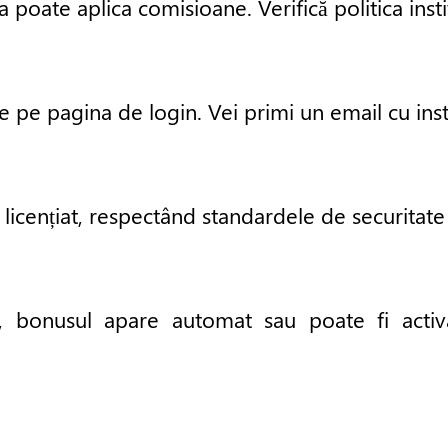
oate aplica comisioane. Verifică politica institu
 pe pagina de login. Vei primi un email cu inst
e licențiat, respectând standardele de securitate
, bonusul apare automat sau poate fi acti