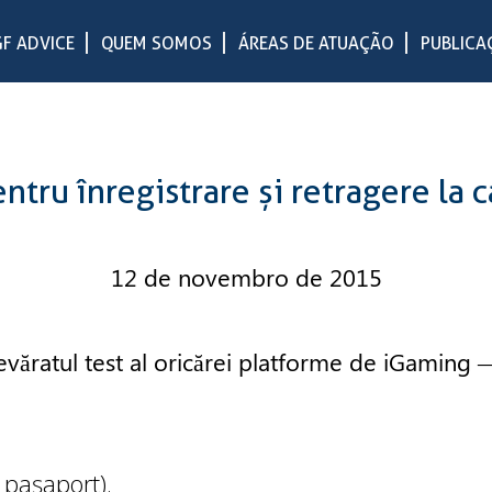
F ADVICE
QUEM SOMOS
ÁREAS DE ATUAÇÃO
PUBLICA
ntru înregistrare și retragere la 
12 de novembro de 2015
văratul test al oricărei platforme de iGaming — a
, pașaport).