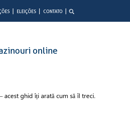
ÇÕES
ELEIÇÕES
CONTATO
cazinouri online
cest ghid îți arată cum să îl treci.