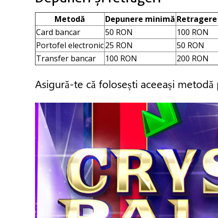
Metodă
Depunere minimă
Retragere
Card bancar
50 RON
100 RON
Portofel electronic
25 RON
50 RON
Transfer bancar
100 RON
200 RON
Asigură-te că folosești aceeași metodă 