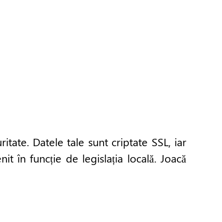
tate. Datele tale sunt criptate SSL, iar
t în funcție de legislația locală. Joacă