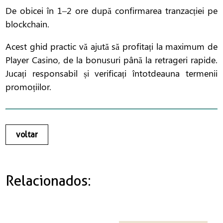
De obicei în 1–2 ore după confirmarea tranzacției pe
blockchain.
Acest ghid practic vă ajută să profitați la maximum de
Player Casino, de la bonusuri până la retrageri rapide.
Jucați responsabil și verificați întotdeauna termenii
promoțiilor.
voltar
Relacionados: