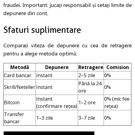
fraudei. Important: jucați responsabil și setați limite de
depunere din cont.
Sfaturi suplimentare
Comparați viteza de depunere cu cea de retragere
pentru a alege metoda optimă:
Metodă
Depunere
Retragere
Comision
Card bancar
Instant
2–5 zile
0%
Până la 24
Skrill/Neteller
Instant
0%
ore
Instant
0% (mic fee
Bitcoin
1–2 ore
(confirmare rețea)
rețea)
Transfer
1–3 zile
3–7 zile
0%
bancar