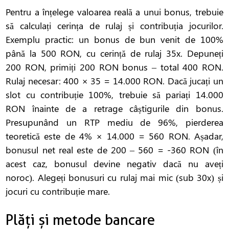
Pentru a înțelege valoarea reală a unui bonus, trebuie
să calculați cerința de rulaj și contribuția jocurilor.
Exemplu practic: un bonus de bun venit de 100%
până la 500 RON, cu cerință de rulaj 35x. Depuneți
200 RON, primiți 200 RON bonus – total 400 RON.
Rulaj necesar: 400 × 35 = 14.000 RON. Dacă jucați un
slot cu contribuție 100%, trebuie să pariați 14.000
RON înainte de a retrage câștigurile din bonus.
Presupunând un RTP mediu de 96%, pierderea
teoretică este de 4% × 14.000 = 560 RON. Așadar,
bonusul net real este de 200 – 560 = -360 RON (în
acest caz, bonusul devine negativ dacă nu aveți
noroc). Alegeți bonusuri cu rulaj mai mic (sub 30x) și
jocuri cu contribuție mare.
Plăți și metode bancare