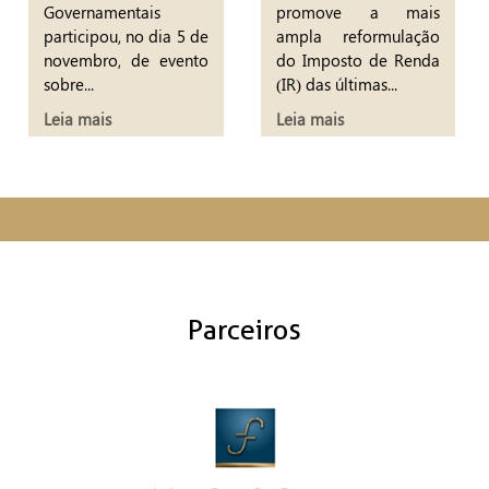
Governamentais
promove a mais
participou, no dia 5 de
ampla reformulação
novembro, de evento
do Imposto de Renda
sobre...
(IR) das últimas...
Leia mais
Leia mais
Parceiros