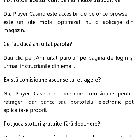
Da, Player Casino este accesibil de pe orice browser –
este un site mobil optimizat, nu o aplicație din
magazin.
Ce fac dacă am uitat parola?
Dați clic pe „Am uitat parola” pe pagina de login și
urmați instrucțiunile din email.
Există comisioane ascunse la retragere?
Nu, Player Casino nu percepe comisioane pentru
retrageri, dar banca sau portofelul electronic pot
aplica taxe proprii.
Pot juca sloturi gratuite fără depunere?