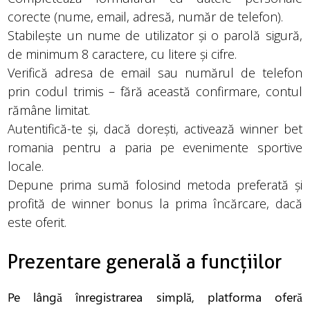
corecte (nume, email, adresă, număr de telefon).
Stabilește un nume de utilizator și o parolă sigură,
de minimum 8 caractere, cu litere și cifre.
Verifică adresa de email sau numărul de telefon
prin codul trimis – fără această confirmare, contul
rămâne limitat.
Autentifică-te și, dacă dorești, activează winner bet
romania pentru a paria pe evenimente sportive
locale.
Depune prima sumă folosind metoda preferată și
profită de winner bonus la prima încărcare, dacă
este oferit.
Prezentare generală a funcțiilor
Pe lângă înregistrarea simplă, platforma oferă