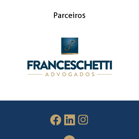
Parceiros