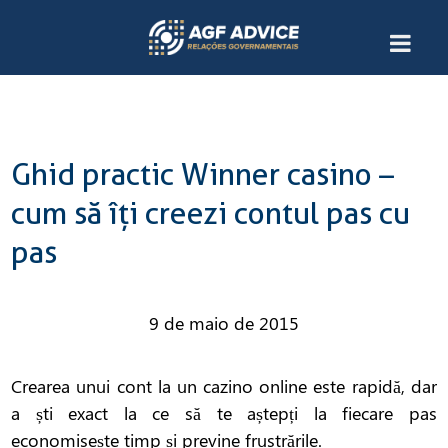
Ghid practic Winner casino –
cum să îți creezi contul pas cu
pas
9 de maio de 2015
Crearea unui cont la un cazino online este rapidă, dar
a ști exact la ce să te aștepți la fiecare pas
economisește timp și previne frustrările.