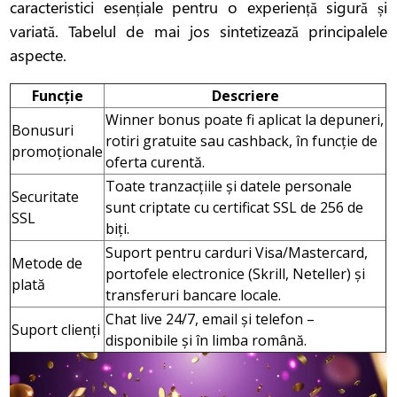
caracteristici esențiale pentru o experiență sigură și
variată. Tabelul de mai jos sintetizează principalele
aspecte.
Funcție
Descriere
Winner bonus poate fi aplicat la depuneri,
Bonusuri
rotiri gratuite sau cashback, în funcție de
promoționale
oferta curentă.
Toate tranzacțiile și datele personale
Securitate
sunt criptate cu certificat SSL de 256 de
SSL
biți.
Suport pentru carduri Visa/Mastercard,
Metode de
portofele electronice (Skrill, Neteller) și
plată
transferuri bancare locale.
Chat live 24/7, email și telefon –
Suport clienți
disponibile și în limba română.