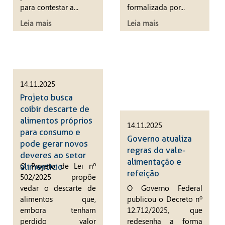
para contestar a...
formalizada por...
Leia mais
Leia mais
14.11.2025
Projeto busca
coibir descarte de
alimentos próprios
14.11.2025
para consumo e
Governo atualiza
pode gerar novos
regras do vale-
deveres ao setor
alimentação e
O Projeto de Lei nº
alimentício
refeição
502/2025 propõe
vedar o descarte de
O Governo Federal
alimentos que,
publicou o Decreto nº
embora tenham
12.712/2025, que
perdido valor
redesenha a forma