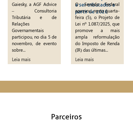
Gaiesky, a AGF Advice
O Senado Federal
a ser tributados a
– Consultoria
aprovou, nesta quarta-
partir de 2026
Tributária e de
feira (5), o Projeto de
Relações
Lei nº 1.087/2025, que
Governamentais
promove a mais
participou, no dia 5 de
ampla reformulação
novembro, de evento
do Imposto de Renda
sobre...
(IR) das últimas...
Leia mais
Leia mais
Parceiros