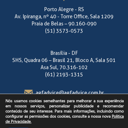
Porto Alegre - RS
Av. Ipiranga, nº 40 - Torre Office, Sala 1209
Praia de Belas – 90.160-090
(51) 3573-0573
Brasília - DF
SHS, Quadra 06 – Brasil 21, Bloco A, Sala 501
Asa Sul, 70.316-102
(61) 2193-1315
agfadvice@agfadvice.com.br
Nós usamos cookies semelhantes para melhorar a sua experiência
em nossos serviços, personalizar publicidade e recomendar
Segunda a sexta-feira,
conteúdo de seu interesse. Para mais informações, incluindo como
configurar as permissões dos cookies, consulte a nossa nova
Politica
das 9h às 18h30.
de Privacidade.