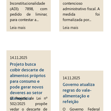
Inconstitucionalidade
contencioso
(ADI) 7898, com
administrativo fiscal. A
pedido de liminar,
medida foi
para contestar a...
formalizada por...
Leia mais
Leia mais
14.11.2025
Projeto busca
coibir descarte de
alimentos próprios
14.11.2025
para consumo e
Governo atualiza
pode gerar novos
regras do vale-
deveres ao setor
alimentação e
O Projeto de Lei nº
alimentício
refeição
502/2025 propõe
vedar o descarte de
O Governo Federal