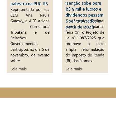
isenção sobe para
palestra na PUC-RS
R$ 5 mil e lucros e
Representada por sua
CEO, Ana Paula
dividendos passam
Gaiesky, a AGF Advice
O Senado Federal
a ser tributados a
– Consultoria
aprovou, nesta quarta-
partir de 2026
Tributária e de
feira (5), o Projeto de
Relações
Lei nº 1.087/2025, que
Governamentais
promove a mais
participou, no dia 5 de
ampla reformulação
novembro, de evento
do Imposto de Renda
sobre...
(IR) das últimas...
Leia mais
Leia mais