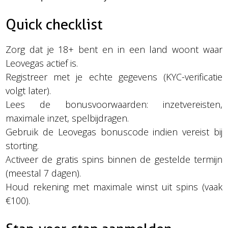
Quick checklist
Zorg dat je 18+ bent en in een land woont waar
Leovegas actief is.
Registreer met je echte gegevens (KYC-verificatie
volgt later).
Lees de bonusvoorwaarden: inzetvereisten,
maximale inzet, spelbijdragen.
Gebruik de Leovegas bonuscode indien vereist bij
storting.
Activeer de gratis spins binnen de gestelde termijn
(meestal 7 dagen).
Houd rekening met maximale winst uit spins (vaak
€100).