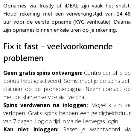
Opnames via Trustly of iDEAL zijn vaak het snelst.
Houd rekening met een verwerkingstijd van 24-48
uur voor de eerste opname (KYC-verificatie). Daarna
zijn opnames binnen enkele uren op je rekening.
Fix it fast – veelvoorkomende
problemen
Geen gratis spins ontvangen:
Controleer of je de
bonus hebt geactiveerd. Soms moet je de spins zelf
claimen op de promotiepagina. Neem contact op
met de klantenservice via live chat.
Spins verdwenen na inloggen:
Mogelijk zijn ze
verlopen. Gratis spins hebben een geldigheidsduur
van 7 dagen. Log op tijd in via de Leovegas login.
Kan niet inloggen:
Reset je wachtwoord via