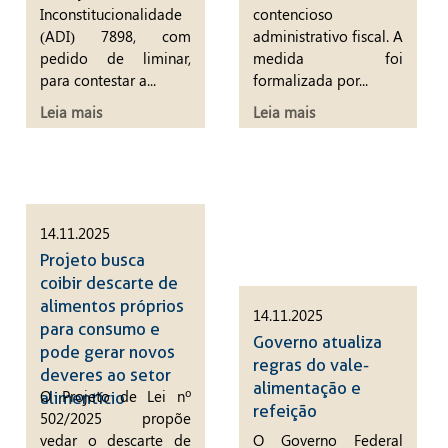
Inconstitucionalidade
contencioso
(ADI) 7898, com
administrativo fiscal. A
pedido de liminar,
medida foi
para contestar a...
formalizada por...
Leia mais
Leia mais
14.11.2025
Projeto busca
coibir descarte de
alimentos próprios
14.11.2025
para consumo e
Governo atualiza
pode gerar novos
regras do vale-
deveres ao setor
alimentação e
O Projeto de Lei nº
alimentício
refeição
502/2025 propõe
vedar o descarte de
O Governo Federal