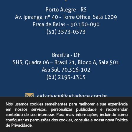
Porto Alegre - RS
Av. Ipiranga, nº 40 - Torre Office, Sala 1209
Praia de Belas – 90.160-090
(51) 3573-0573
Brasília - DF
SHS, Quadra 06 – Brasil 21, Bloco A, Sala 501
Asa Sul, 70.316-102
(61) 2193-1315
agfadvice@agfadvice.com.br
Nós usamos cookies semelhantes para melhorar a sua experiência
em nossos serviços, personalizar publicidade e recomendar
Segunda a sexta-feira,
conteúdo de seu interesse. Para mais informações, incluindo como
configurar as permissões dos cookies, consulte a nossa nova
Politica
das 9h às 18h30.
de Privacidade.