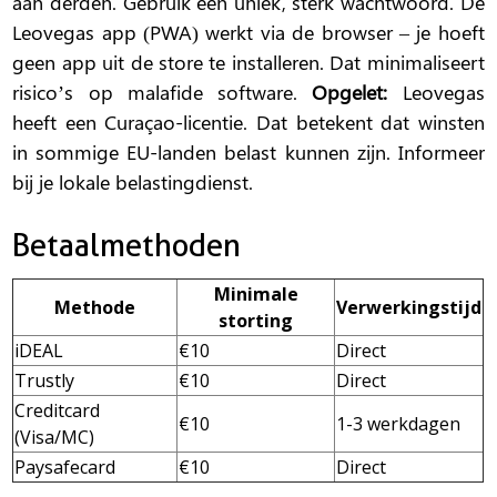
aan derden. Gebruik een uniek, sterk wachtwoord. De
Leovegas app (PWA) werkt via de browser – je hoeft
geen app uit de store te installeren. Dat minimaliseert
risico’s op malafide software.
Opgelet:
Leovegas
heeft een Curaçao-licentie. Dat betekent dat winsten
in sommige EU-landen belast kunnen zijn. Informeer
bij je lokale belastingdienst.
Betaalmethoden
Minimale
Methode
Verwerkingstijd
storting
iDEAL
€10
Direct
Trustly
€10
Direct
Creditcard
€10
1-3 werkdagen
(Visa/MC)
Paysafecard
€10
Direct