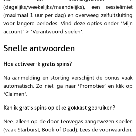
(dagelijks/weekelijks/maandelijks), een sessielimiet
(maximaal 1 uur per dag) en overweeg zelfuitsluiting
voor langere periodes. Vind deze opties onder ‘Mijn
account’ > ‘Verantwoord spelen’.
Snelle antwoorden
Hoe activeer ik gratis spins?
Na aanmelding en storting verschijnt de bonus vaak
automatisch. Zo niet, ga naar ‘Promoties’ en klik op
‘Claimen’.
Kan ik gratis spins op elke gokkast gebruiken?
Nee, alleen op de door Leovegas aangewezen spellen
(vaak Starburst, Book of Dead). Lees de voorwaarden.