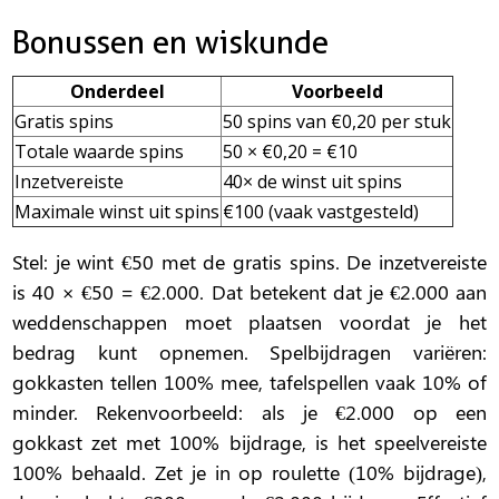
Bonussen en wiskunde
Onderdeel
Voorbeeld
Gratis spins
50 spins van €0,20 per stuk
Totale waarde spins
50 × €0,20 = €10
Inzetvereiste
40× de winst uit spins
Maximale winst uit spins
€100 (vaak vastgesteld)
Stel: je wint €50 met de gratis spins. De inzetvereiste
is 40 × €50 = €2.000. Dat betekent dat je €2.000 aan
weddenschappen moet plaatsen voordat je het
bedrag kunt opnemen. Spelbijdragen variëren:
gokkasten tellen 100% mee, tafelspellen vaak 10% of
minder. Rekenvoorbeeld: als je €2.000 op een
gokkast zet met 100% bijdrage, is het speelvereiste
100% behaald. Zet je in op roulette (10% bijdrage),