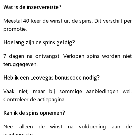
Wat is de inzetvereiste?
Meestal 40 keer de winst uit de spins. Dit verschilt per
promotie.
Hoelang zijn de spins geldig?
7 dagen na ontvangst. Verlopen spins worden niet
teruggegeven.
Heb ik een Leovegas bonuscode nodig?
Vaak niet, maar bij sommige aanbiedingen wel.
Controleer de actiepagina.
Kan ik de spins opnemen?
Nee, alleen de winst na voldoening aan de
inzetvereiste.