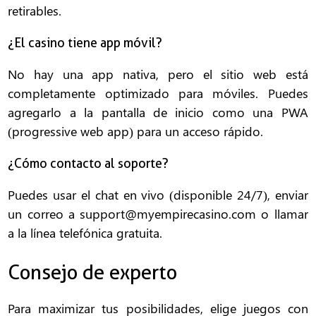
retirables.
¿El casino tiene app móvil?
No hay una app nativa, pero el sitio web está
completamente optimizado para móviles. Puedes
agregarlo a la pantalla de inicio como una PWA
(progressive web app) para un acceso rápido.
¿Cómo contacto al soporte?
Puedes usar el chat en vivo (disponible 24/7), enviar
un correo a support@myempirecasino.com o llamar
a la línea telefónica gratuita.
Consejo de experto
Para maximizar tus posibilidades, elige juegos con