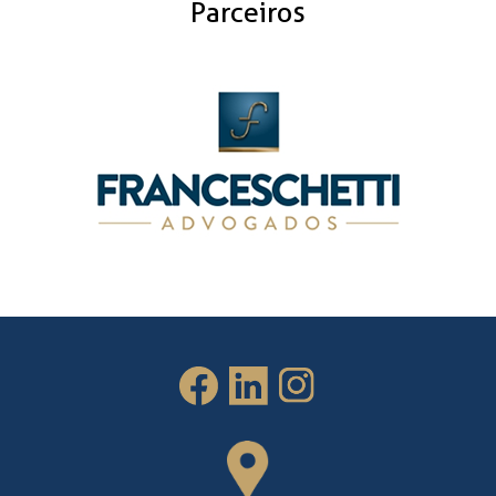
Parceiros