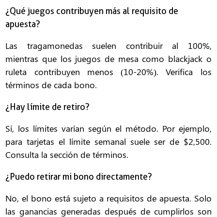
¿Qué juegos contribuyen más al requisito de
apuesta?
Las tragamonedas suelen contribuir al 100%,
mientras que los juegos de mesa como blackjack o
ruleta contribuyen menos (10-20%). Verifica los
términos de cada bono.
¿Hay límite de retiro?
Sí, los límites varían según el método. Por ejemplo,
para tarjetas el límite semanal suele ser de $2,500.
Consulta la sección de términos.
¿Puedo retirar mi bono directamente?
No, el bono está sujeto a requisitos de apuesta. Solo
las ganancias generadas después de cumplirlos son