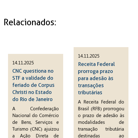
Relacionados:
14.11.2025
14.11.2025
Receita Federal
CNC questiona no
prorroga prazo
STF a validade do
para adesão às
feriado de Corpus
transações
Christi no Estado
tributárias
do Rio de Janeiro
A Receita Federal do
A Confederação
Brasil (RFB) prorrogou
Nacional do Comércio
o prazo de adesão às
de Bens, Serviços e
modalidades de
Turismo (CNC) ajuizou
transação tributária
a Ação Direta de
destinadas ao