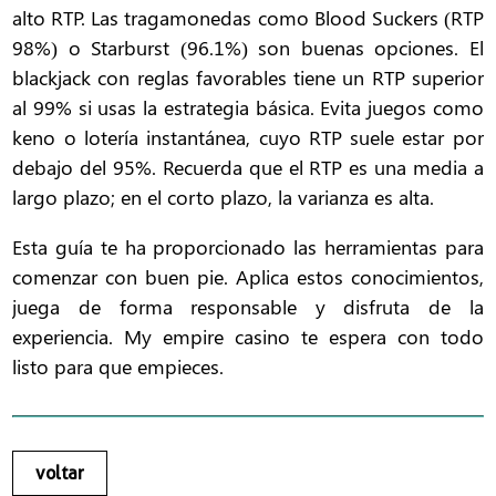
alto RTP. Las tragamonedas como Blood Suckers (RTP
98%) o Starburst (96.1%) son buenas opciones. El
blackjack con reglas favorables tiene un RTP superior
al 99% si usas la estrategia básica. Evita juegos como
keno o lotería instantánea, cuyo RTP suele estar por
debajo del 95%. Recuerda que el RTP es una media a
largo plazo; en el corto plazo, la varianza es alta.
Esta guía te ha proporcionado las herramientas para
comenzar con buen pie. Aplica estos conocimientos,
juega de forma responsable y disfruta de la
experiencia.
My empire casino
te espera con todo
listo para que empieces.
voltar