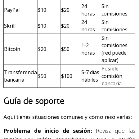
24
Sin
PayPal
$10
$20
horas
comisiones
24
Sin
Skrill
$10
$20
horas
comisiones
Sin
1-2
comisiones
Bitcoin
$20
$50
horas
(red puede
aplicar)
Posible
Transferencia
5-7 días
$50
$100
comisión
bancaria
hábiles
bancaria
Guía de soporte
Aquí tienes situaciones comunes y cómo resolverlas:
Problema de inicio de sesión:
Revisa que las