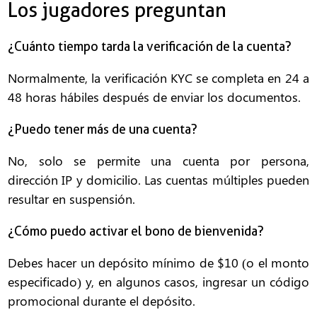
Los jugadores preguntan
¿Cuánto tiempo tarda la verificación de la cuenta?
Normalmente, la verificación KYC se completa en 24 a
48 horas hábiles después de enviar los documentos.
¿Puedo tener más de una cuenta?
No, solo se permite una cuenta por persona,
dirección IP y domicilio. Las cuentas múltiples pueden
resultar en suspensión.
¿Cómo puedo activar el bono de bienvenida?
Debes hacer un depósito mínimo de $10 (o el monto
especificado) y, en algunos casos, ingresar un código
promocional durante el depósito.