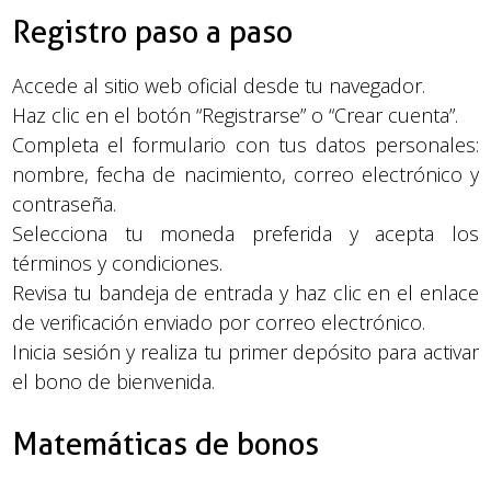
Registro paso a paso
Accede al sitio web oficial desde tu navegador.
Haz clic en el botón “Registrarse” o “Crear cuenta”.
Completa el formulario con tus datos personales:
nombre, fecha de nacimiento, correo electrónico y
contraseña.
Selecciona tu moneda preferida y acepta los
términos y condiciones.
Revisa tu bandeja de entrada y haz clic en el enlace
de verificación enviado por correo electrónico.
Inicia sesión y realiza tu primer depósito para activar
el bono de bienvenida.
Matemáticas de bonos