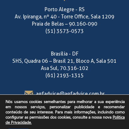
Porto Alegre - RS
Av. Ipiranga, nº 40 - Torre Office, Sala 1209
Praia de Belas – 90.160-090
(51) 3573-0573
Brasília - DF
SHS, Quadra 06 – Brasil 21, Bloco A, Sala 501
Asa Sul, 70.316-102
(61) 2193-1315
agfadvice@agfadvice.com.br
Nós usamos cookies semelhantes para melhorar a sua experiência
em nossos serviços, personalizar publicidade e recomendar
Segunda a sexta-feira,
conteúdo de seu interesse. Para mais informações, incluindo como
configurar as permissões dos cookies, consulte a nossa nova
Politica
das 9h às 18h30.
de Privacidade.