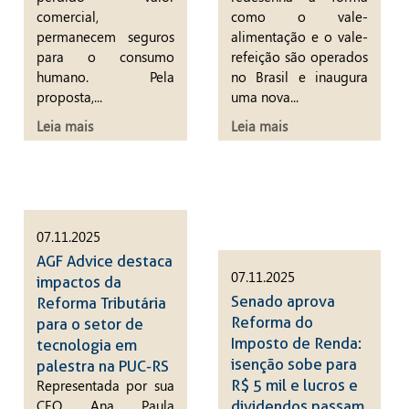
comercial,
como o vale-
permanecem seguros
alimentação e o vale-
para o consumo
refeição são operados
humano. Pela
no Brasil e inaugura
proposta,...
uma nova...
Leia mais
Leia mais
07.11.2025
AGF Advice destaca
07.11.2025
impactos da
Senado aprova
Reforma Tributária
Reforma do
para o setor de
Imposto de Renda:
tecnologia em
isenção sobe para
palestra na PUC-RS
R$ 5 mil e lucros e
Representada por sua
CEO, Ana Paula
dividendos passam