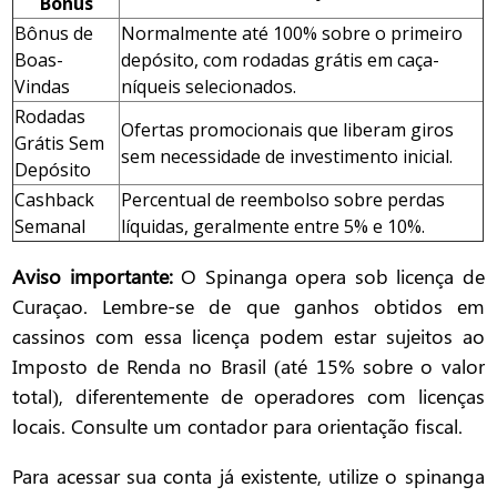
Bônus
Bônus de
Normalmente até 100% sobre o primeiro
Boas-
depósito, com rodadas grátis em caça-
Vindas
níqueis selecionados.
Rodadas
Ofertas promocionais que liberam giros
Grátis Sem
sem necessidade de investimento inicial.
Depósito
Cashback
Percentual de reembolso sobre perdas
Semanal
líquidas, geralmente entre 5% e 10%.
Aviso importante:
O Spinanga opera sob licença de
Curaçao. Lembre-se de que ganhos obtidos em
cassinos com essa licença podem estar sujeitos ao
Imposto de Renda no Brasil (até 15% sobre o valor
total), diferentemente de operadores com licenças
locais. Consulte um contador para orientação fiscal.
Para acessar sua conta já existente, utilize o spinanga