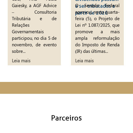
Gaiesky, a AGF Advice
O Senado Federal
a ser tributados a
– Consultoria
aprovou, nesta quarta-
partir de 2026
Tributária e de
feira (5), o Projeto de
Relações
Lei nº 1.087/2025, que
Governamentais
promove a mais
participou, no dia 5 de
ampla reformulação
novembro, de evento
do Imposto de Renda
sobre...
(IR) das últimas...
Leia mais
Leia mais
Parceiros