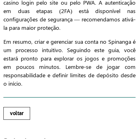
casino login pelo site ou pelo PWA. A autenticação
em duas etapas (2FA) está disponível nas
configurações de segurança — recomendamos ativá-
la para maior proteção.
Em resumo, criar e gerenciar sua conta no Spinanga é
um processo intuitivo. Seguindo este guia, você
estará pronto para explorar os jogos e promoções
em poucos minutos. Lembre-se de jogar com
responsabilidade e definir limites de depósito desde
o início.
voltar