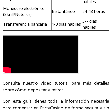
hábiles
Monedero electrónico
Instantáneo
24-48 horas
(Skrill/Neteller)
3-7 días
Transferencia bancaria
1-3 días hábiles
hábiles
Consulta nuestro vídeo tutorial para más detalles
sobre cómo depositar y retirar.
Con esta guía, tienes toda la información necesaria
para comenzar en PartyCasino de forma segura y sin