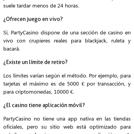
suele tardar menos de 24 horas.
¿Ofrecen juego en vivo?
Sí, PartyCasino dispone de una sección de casino en
vivo con crupieres reales para blackjack, ruleta y
bacará.
¿Existe un límite de retiro?
Los límites varían según el método. Por ejemplo, para
tarjetas el máximo es de 5000 € por transacción, y
para criptomonedas, 10000 €.
¿El casino tiene aplicación móvil?
PartyCasino no tiene una app nativa en las tiendas
oficiales, pero su sitio web está optimizado para