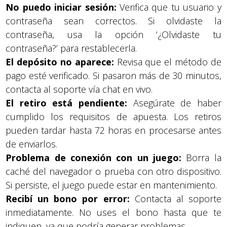
No puedo iniciar sesión:
Verifica que tu usuario y
contraseña sean correctos. Si olvidaste la
contraseña, usa la opción ‘¿Olvidaste tu
contraseña?’ para restablecerla.
El depósito no aparece:
Revisa que el método de
pago esté verificado. Si pasaron más de 30 minutos,
contacta al soporte vía chat en vivo.
El retiro está pendiente:
Asegúrate de haber
cumplido los requisitos de apuesta. Los retiros
pueden tardar hasta 72 horas en procesarse antes
de enviarlos.
Problema de conexión con un juego:
Borra la
caché del navegador o prueba con otro dispositivo.
Si persiste, el juego puede estar en mantenimiento.
Recibí un bono por error:
Contacta al soporte
inmediatamente. No uses el bono hasta que te
indiquen, ya que podría generar problemas.