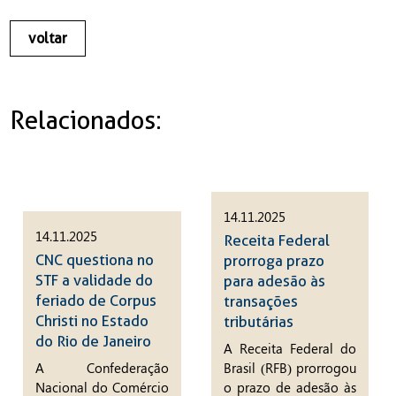
voltar
Relacionados:
14.11.2025
14.11.2025
Receita Federal
CNC questiona no
prorroga prazo
STF a validade do
para adesão às
feriado de Corpus
transações
Christi no Estado
tributárias
do Rio de Janeiro
A Receita Federal do
A Confederação
Brasil (RFB) prorrogou
Nacional do Comércio
o prazo de adesão às