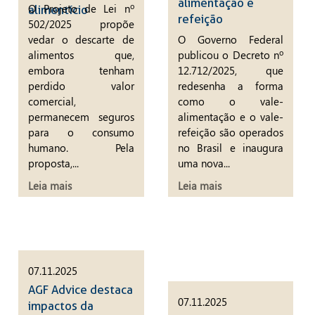
alimentação e
O Projeto de Lei nº
alimentício
refeição
502/2025 propõe
vedar o descarte de
O Governo Federal
alimentos que,
publicou o Decreto nº
embora tenham
12.712/2025, que
perdido valor
redesenha a forma
comercial,
como o vale-
permanecem seguros
alimentação e o vale-
para o consumo
refeição são operados
humano. Pela
no Brasil e inaugura
proposta,...
uma nova...
Leia mais
Leia mais
07.11.2025
AGF Advice destaca
07.11.2025
impactos da