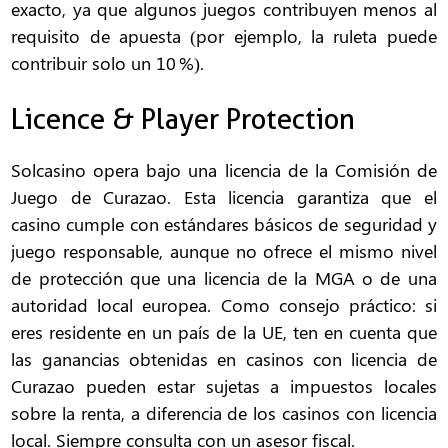
exacto, ya que algunos juegos contribuyen menos al
requisito de apuesta (por ejemplo, la ruleta puede
contribuir solo un 10 %).
Licence & Player Protection
Solcasino opera bajo una licencia de la Comisión de
Juego de Curazao. Esta licencia garantiza que el
casino cumple con estándares básicos de seguridad y
juego responsable, aunque no ofrece el mismo nivel
de protección que una licencia de la MGA o de una
autoridad local europea. Como consejo práctico: si
eres residente en un país de la UE, ten en cuenta que
las ganancias obtenidas en casinos con licencia de
Curazao pueden estar sujetas a impuestos locales
sobre la renta, a diferencia de los casinos con licencia
local. Siempre consulta con un asesor fiscal.