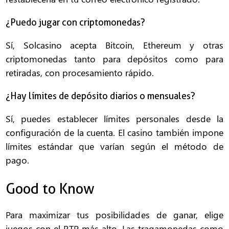
¿Puedo jugar con criptomonedas?
Sí, Solcasino acepta Bitcoin, Ethereum y otras
criptomonedas tanto para depósitos como para
retiradas, con procesamiento rápido.
¿Hay límites de depósito diarios o mensuales?
Sí, puedes establecer límites personales desde la
configuración de la cuenta. El casino también impone
límites estándar que varían según el método de
pago.
Good to Know
Para maximizar tus posibilidades de ganar, elige
juegos con el RTP más alto. Las tragamonedas como