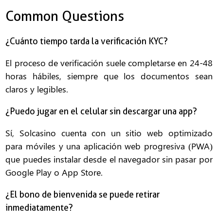
Common Questions
¿Cuánto tiempo tarda la verificación KYC?
El proceso de verificación suele completarse en 24-48
horas hábiles, siempre que los documentos sean
claros y legibles.
¿Puedo jugar en el celular sin descargar una app?
Sí, Solcasino cuenta con un sitio web optimizado
para móviles y una aplicación web progresiva (PWA)
que puedes instalar desde el navegador sin pasar por
Google Play o App Store.
¿El bono de bienvenida se puede retirar
inmediatamente?