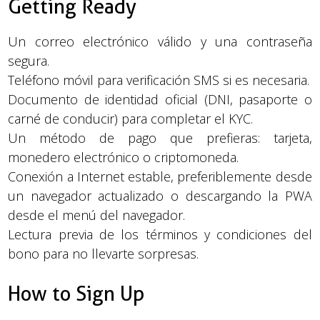
Getting Ready
Un correo electrónico válido y una contraseña
segura.
Teléfono móvil para verificación SMS si es necesaria.
Documento de identidad oficial (DNI, pasaporte o
carné de conducir) para completar el KYC.
Un método de pago que prefieras: tarjeta,
monedero electrónico o criptomoneda.
Conexión a Internet estable, preferiblemente desde
un navegador actualizado o descargando la PWA
desde el menú del navegador.
Lectura previa de los términos y condiciones del
bono para no llevarte sorpresas.
How to Sign Up