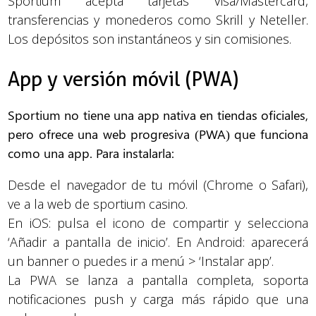
Sportium acepta tarjetas Visa/Mastercard,
transferencias y monederos como Skrill y Neteller.
Los depósitos son instantáneos y sin comisiones.
App y versión móvil (PWA)
Sportium no tiene una app nativa en tiendas oficiales,
pero ofrece una web progresiva (PWA) que funciona
como una app. Para instalarla:
Desde el navegador de tu móvil (Chrome o Safari),
ve a la web de sportium casino.
En iOS: pulsa el icono de compartir y selecciona
‘Añadir a pantalla de inicio’. En Android: aparecerá
un banner o puedes ir a menú > ‘Instalar app’.
La PWA se lanza a pantalla completa, soporta
notificaciones push y carga más rápido que una