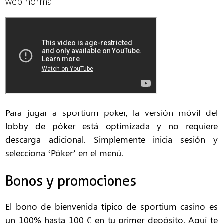
web normal.
Para jugar a sportium poker, la versión móvil del
lobby de póker está optimizada y no requiere
descarga adicional. Simplemente inicia sesión y
selecciona ‘Póker’ en el menú.
Bonos y promociones
El bono de bienvenida típico de sportium casino es
un 100% hasta 100 € en tu primer depósito. Aquí te