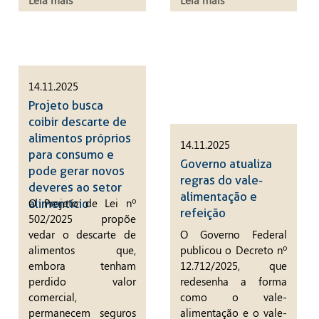
Leia mais
Leia mais
14.11.2025
Projeto busca
coibir descarte de
alimentos próprios
14.11.2025
para consumo e
Governo atualiza
pode gerar novos
regras do vale-
deveres ao setor
alimentação e
O Projeto de Lei nº
alimentício
refeição
502/2025 propõe
vedar o descarte de
O Governo Federal
alimentos que,
publicou o Decreto nº
embora tenham
12.712/2025, que
perdido valor
redesenha a forma
comercial,
como o vale-
permanecem seguros
alimentação e o vale-