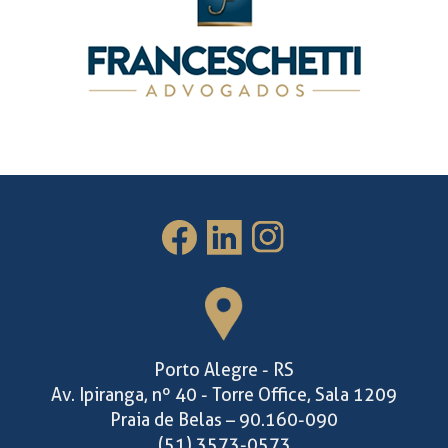
Porto Alegre - RS
Av. Ipiranga, nº 40 - Torre Office, Sala 1209
Praia de Belas – 90.160-090
(51) 3573-0573