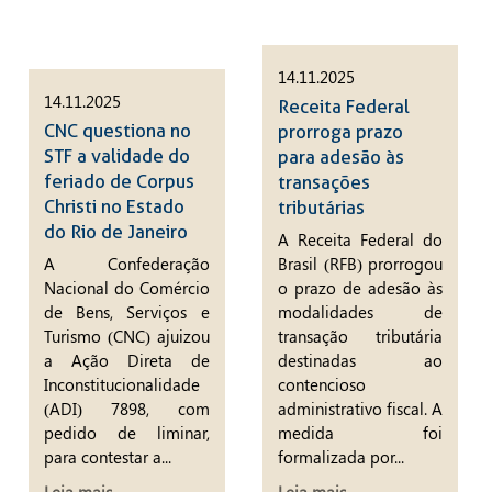
14.11.2025
14.11.2025
Receita Federal
CNC questiona no
prorroga prazo
STF a validade do
para adesão às
feriado de Corpus
transações
Christi no Estado
tributárias
do Rio de Janeiro
A Receita Federal do
A Confederação
Brasil (RFB) prorrogou
Nacional do Comércio
o prazo de adesão às
de Bens, Serviços e
modalidades de
Turismo (CNC) ajuizou
transação tributária
a Ação Direta de
destinadas ao
Inconstitucionalidade
contencioso
(ADI) 7898, com
administrativo fiscal. A
pedido de liminar,
medida foi
para contestar a...
formalizada por...