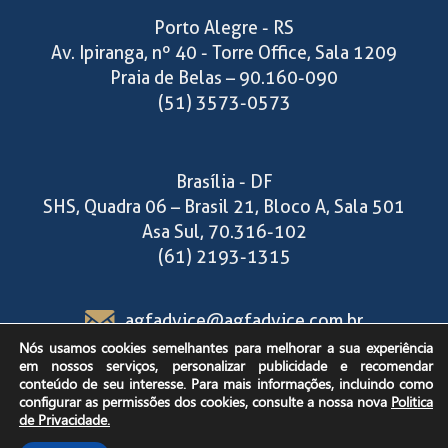
Porto Alegre - RS
Av. Ipiranga, nº 40 - Torre Office, Sala 1209
Praia de Belas – 90.160-090
(51) 3573-0573
Brasília - DF
SHS, Quadra 06 – Brasil 21, Bloco A, Sala 501
Asa Sul, 70.316-102
(61) 2193-1315
agfadvice@agfadvice.com.br
Nós usamos cookies semelhantes para melhorar a sua experiência
em nossos serviços, personalizar publicidade e recomendar
Segunda a sexta-feira,
conteúdo de seu interesse. Para mais informações, incluindo como
configurar as permissões dos cookies, consulte a nossa nova
Politica
das 9h às 18h30.
de Privacidade.