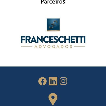
Parceiros