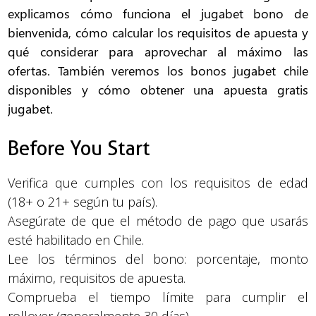
explicamos cómo funciona el jugabet bono de
bienvenida, cómo calcular los requisitos de apuesta y
qué considerar para aprovechar al máximo las
ofertas. También veremos los bonos jugabet chile
disponibles y cómo obtener una apuesta gratis
jugabet.
Before You Start
Verifica que cumples con los requisitos de edad
(18+ o 21+ según tu país).
Asegúrate de que el método de pago que usarás
esté habilitado en Chile.
Lee los términos del bono: porcentaje, monto
máximo, requisitos de apuesta.
Comprueba el tiempo límite para cumplir el