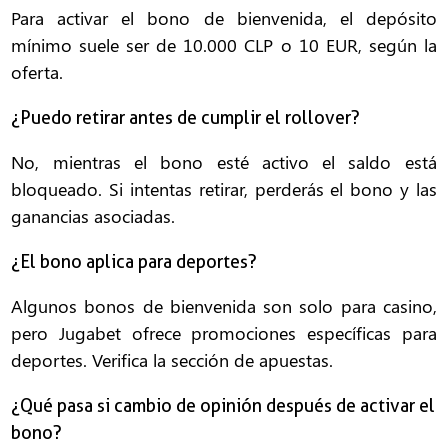
Para activar el bono de bienvenida, el depósito
mínimo suele ser de 10.000 CLP o 10 EUR, según la
oferta.
¿Puedo retirar antes de cumplir el rollover?
No, mientras el bono esté activo el saldo está
bloqueado. Si intentas retirar, perderás el bono y las
ganancias asociadas.
¿El bono aplica para deportes?
Algunos bonos de bienvenida son solo para casino,
pero Jugabet ofrece promociones específicas para
deportes. Verifica la sección de apuestas.
¿Qué pasa si cambio de opinión después de activar el
bono?