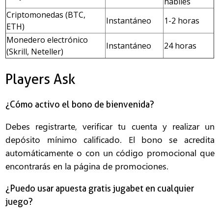
hábiles
Criptomonedas (BTC,
Instantáneo
1-2 horas
ETH)
Monedero electrónico
Instantáneo
24 horas
(Skrill, Neteller)
Players Ask
¿Cómo activo el bono de bienvenida?
Debes registrarte, verificar tu cuenta y realizar un
depósito mínimo calificado. El bono se acredita
automáticamente o con un código promocional que
encontrarás en la página de promociones.
¿Puedo usar apuesta gratis jugabet en cualquier
juego?