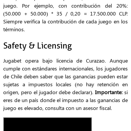
juego. Por ejemplo, con contribución del 20%:
(50.000 + 50.000) * 35 / 0,20 = 17.500.000 CLP.
Siempre verifica la contribución de cada juego en los
términos.
Safety & Licensing
Jugabet opera bajo licencia de Curazao. Aunque
cumple con estándares internacionales, los jugadores
de Chile deben saber que las ganancias pueden estar
sujetas a impuestos locales (no hay retención en
origen, pero el jugador debe declarar).
Importante:
si
eres de un país donde el impuesto a las ganancias de
juego es elevado, consulta con un asesor fiscal.