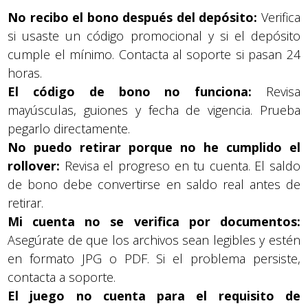
No recibo el bono después del depósito:
Verifica
si usaste un código promocional y si el depósito
cumple el mínimo. Contacta al soporte si pasan 24
horas.
El código de bono no funciona:
Revisa
mayúsculas, guiones y fecha de vigencia. Prueba
pegarlo directamente.
No puedo retirar porque no he cumplido el
rollover:
Revisa el progreso en tu cuenta. El saldo
de bono debe convertirse en saldo real antes de
retirar.
Mi cuenta no se verifica por documentos:
Asegúrate de que los archivos sean legibles y estén
en formato JPG o PDF. Si el problema persiste,
contacta a soporte.
El juego no cuenta para el requisito de