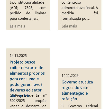
Inconstitucionalidade
contencioso
(ADI) 7898, com
administrativo fiscal. A
pedido de liminar,
medida foi
para contestar a...
formalizada por...
Leia mais
Leia mais
14.11.2025
Projeto busca
coibir descarte de
alimentos próprios
14.11.2025
para consumo e
Governo atualiza
pode gerar novos
regras do vale-
deveres ao setor
alimentação e
O Projeto de Lei nº
alimentício
refeição
502/2025 propõe
vedar o descarte de
O Governo Federal