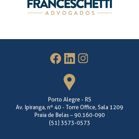
Porto Alegre - RS
Av. Ipiranga, nº 40 - Torre Office, Sala 1209
Praia de Belas – 90.160-090
(51) 3573-0573