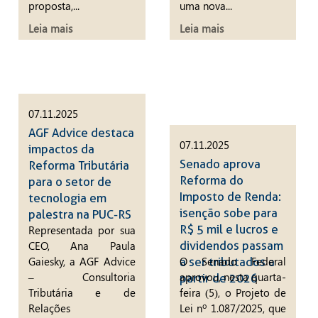
proposta,...
uma nova...
Leia mais
Leia mais
07.11.2025
AGF Advice destaca
07.11.2025
impactos da
Senado aprova
Reforma Tributária
Reforma do
para o setor de
Imposto de Renda:
tecnologia em
isenção sobe para
palestra na PUC-RS
R$ 5 mil e lucros e
Representada por sua
CEO, Ana Paula
dividendos passam
Gaiesky, a AGF Advice
O Senado Federal
a ser tributados a
– Consultoria
aprovou, nesta quarta-
partir de 2026
Tributária e de
feira (5), o Projeto de
Relações
Lei nº 1.087/2025, que