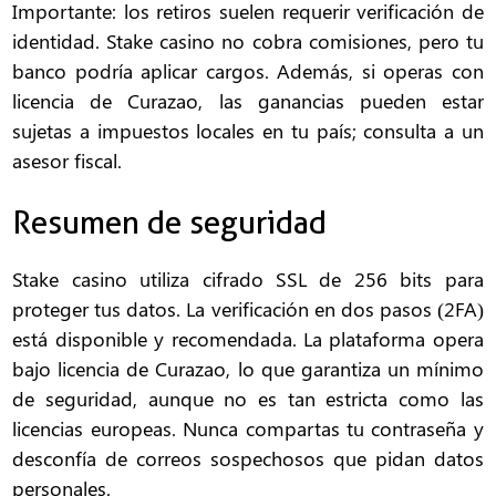
Importante: los retiros suelen requerir verificación de
identidad. Stake casino no cobra comisiones, pero tu
banco podría aplicar cargos. Además, si operas con
licencia de Curazao, las ganancias pueden estar
sujetas a impuestos locales en tu país; consulta a un
asesor fiscal.
Resumen de seguridad
Stake casino utiliza cifrado SSL de 256 bits para
proteger tus datos. La verificación en dos pasos (2FA)
está disponible y recomendada. La plataforma opera
bajo licencia de Curazao, lo que garantiza un mínimo
de seguridad, aunque no es tan estricta como las
licencias europeas. Nunca compartas tu contraseña y
desconfía de correos sospechosos que pidan datos
personales.